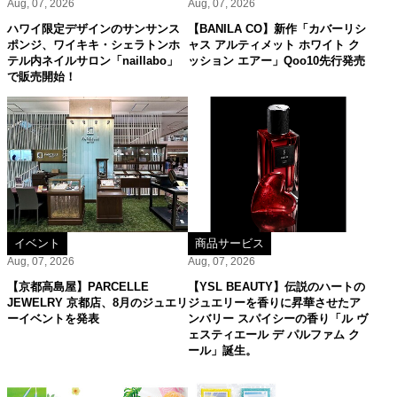
Aug, 07, 2026
Aug, 07, 2026
ハワイ限定デザインのサンサンス
【BANILA CO】新作「カバーリシ
ポンジ、ワイキキ・シェラトンホ
ャス アルティメット ホワイト ク
テル内ネイルサロン「naillabo」
ッション エアー」Qoo10先行発売
で販売開始！
イベント
商品サービス
Aug, 07, 2026
Aug, 07, 2026
【京都高島屋】PARCELLE
【YSL BEAUTY】伝説のハートの
JEWELRY 京都店、8月のジュエリ
ジュエリーを香りに昇華させたア
ーイベントを発表
ンバリー スパイシーの香り「ル ヴ
ェスティエール デ パルファム ク
ール」誕生。