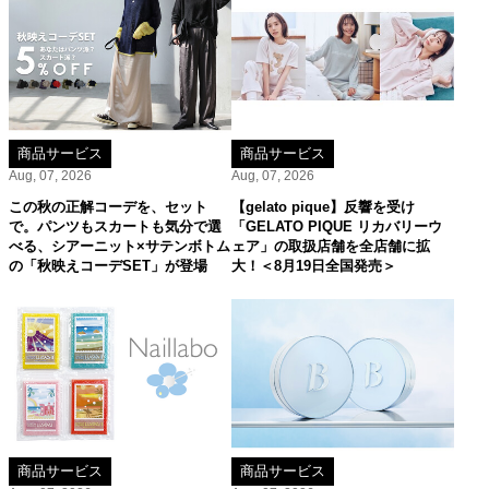
商品サービス
商品サービス
Aug, 07, 2026
Aug, 07, 2026
この秋の正解コーデを、セット
【gelato pique】反響を受け
で。パンツもスカートも気分で選
「GELATO PIQUE リカバリーウ
べる、シアーニット×サテンボトム
ェア」の取扱店舗を全店舗に拡
の「秋映えコーデSET」が登場
大！＜8月19日全国発売＞
商品サービス
商品サービス