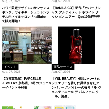
Aug, 07, 2026
Aug, 07, 2026
ハワイ限定デザインのサンサンス
【BANILA CO】新作「カバーリシ
ポンジ、ワイキキ・シェラトンホ
ャス アルティメット ホワイト ク
テル内ネイルサロン「naillabo」
ッション エアー」Qoo10先行発売
で販売開始！
イベント
商品サービス
Aug, 07, 2026
Aug, 07, 2026
【京都高島屋】PARCELLE
【YSL BEAUTY】伝説のハートの
JEWELRY 京都店、8月のジュエリ
ジュエリーを香りに昇華させたア
ーイベントを発表
ンバリー スパイシーの香り「ル ヴ
ェスティエール デ パルファム ク
ール」誕生。