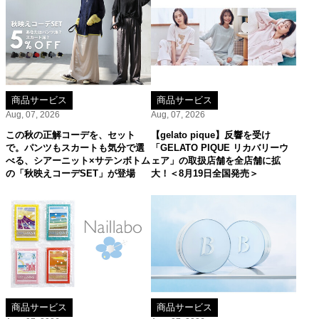
商品サービス
商品サービス
Aug, 07, 2026
Aug, 07, 2026
この秋の正解コーデを、セット
【gelato pique】反響を受け
で。パンツもスカートも気分で選
「GELATO PIQUE リカバリーウ
べる、シアーニット×サテンボトム
ェア」の取扱店舗を全店舗に拡
の「秋映えコーデSET」が登場
大！＜8月19日全国発売＞
商品サービス
商品サービス