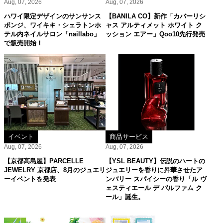
Aug, 07, 2026
Aug, 07, 2026
ハワイ限定デザインのサンサンス
【BANILA CO】新作「カバーリシ
ポンジ、ワイキキ・シェラトンホ
ャス アルティメット ホワイト ク
テル内ネイルサロン「naillabo」
ッション エアー」Qoo10先行発売
で販売開始！
イベント
商品サービス
Aug, 07, 2026
Aug, 07, 2026
【京都高島屋】PARCELLE
【YSL BEAUTY】伝説のハートの
JEWELRY 京都店、8月のジュエリ
ジュエリーを香りに昇華させたア
ーイベントを発表
ンバリー スパイシーの香り「ル ヴ
ェスティエール デ パルファム ク
ール」誕生。