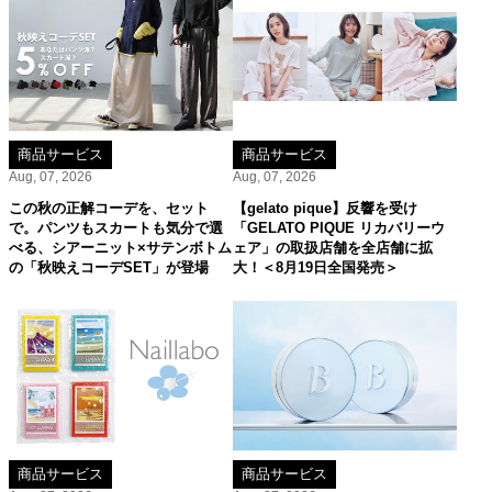
商品サービス
商品サービス
Aug, 07, 2026
Aug, 07, 2026
この秋の正解コーデを、セット
【gelato pique】反響を受け
で。パンツもスカートも気分で選
「GELATO PIQUE リカバリーウ
べる、シアーニット×サテンボトム
ェア」の取扱店舗を全店舗に拡
の「秋映えコーデSET」が登場
大！＜8月19日全国発売＞
商品サービス
商品サービス