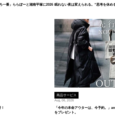
一番」ららぽーと湘南平塚に2026
眠れない夜は変えられる。“思考を休め
商品サービス
Aug, 06, 2026
付！
「今年の本命アウターは、今予約。」ant
をプレゼント。