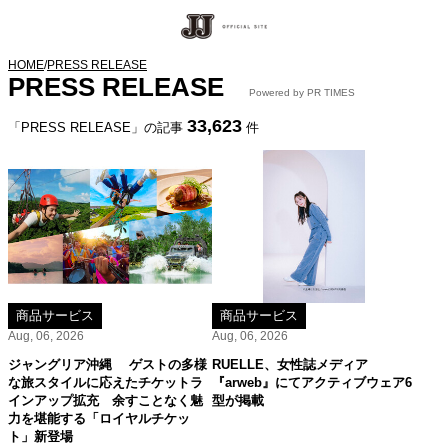
HOME
/
PRESS RELEASE
PRESS RELEASE
Powered by PR TIMES
33,623
「PRESS RELEASE」の記事
件
商品サービス
商品サービス
Aug, 06, 2026
Aug, 06, 2026
ジャングリア沖縄 ゲストの多様
RUELLE、女性誌メディア
な旅スタイルに応えたチケットラ
『arweb』にてアクティブウェア6
インアップ拡充 余すことなく魅
型が掲載
力を堪能する「ロイヤルチケッ
ト」新登場