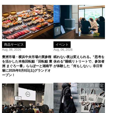
商品サービス
イベント
Aug, 06, 2026
Aug, 06, 2026
豊洲市場・横浜中央市場の買参権
眠れない夜は変えられる。“思考を
を活かした本格回転鮨「回転鮨 豊
休める”睡眠リトリートで、参加者
洲 まぐろ一番」ららぽーと湘南平
が体験した「何もしない」非日常
塚に2026年8月8日(土)グランドオ
ープン！