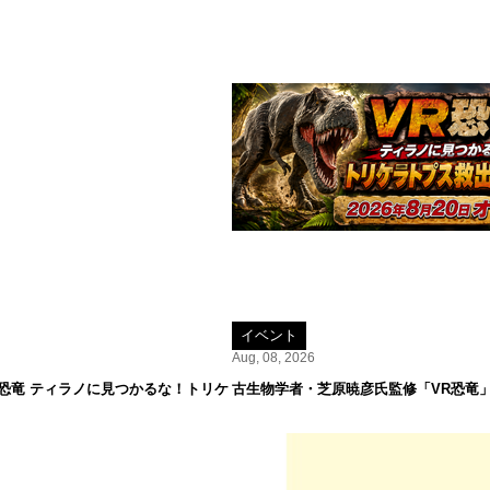
イベント
Aug, 08, 2026
R恐竜 ティラノに見つかるな！トリケ
古生物学者・芝原暁彦氏監修「VR恐竜」が