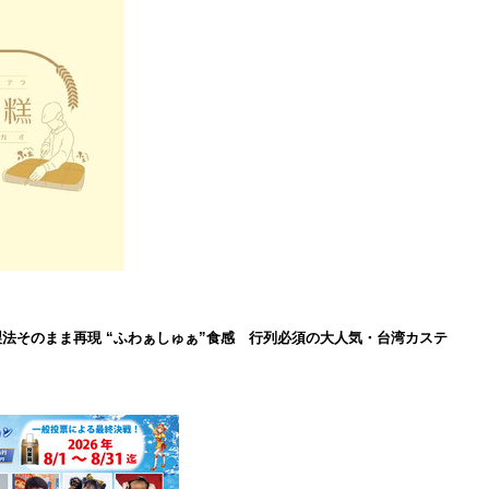
製法そのまま再現 “ふわぁしゅぁ”食感 行列必須の大人気・台湾カステ