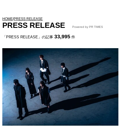
HOME
/
PRESS RELEASE
PRESS RELEASE
Powered by PR TIMES
33,995
「PRESS RELEASE」の記事
件