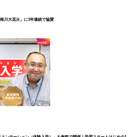
で利根川大花火」に3年連続で協賛
インオリエンテーション（体験入学）」を無料で開催！学習スタートはじめの1