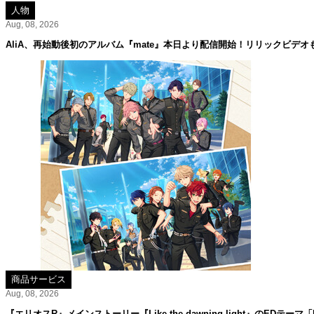
人物
Aug, 08, 2026
AliA、再始動後初のアルバム『mate』本日より配信開始！リリックビデオ
商品サービス
Aug, 08, 2026
『エリオスR』メインストーリー『Like the dawning light』のEDテーマ「Rise