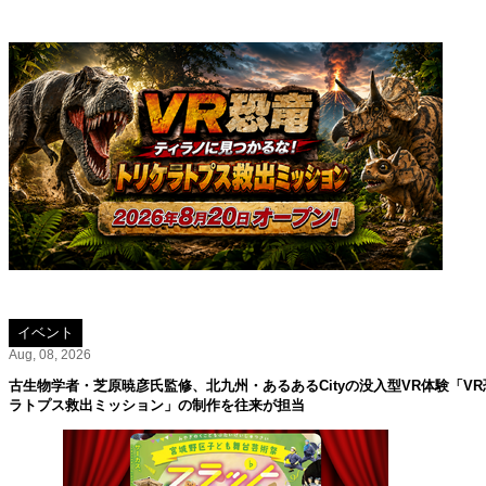
イベント
Aug, 08, 2026
古生物学者・芝原暁彦氏監修、北九州・あるあるCityの没入型VR体験「V
ラトプス救出ミッション」の制作を往来が担当