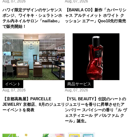
Aug, 07, 2026
Aug, 07, 2026
ハワイ限定デザインのサンサンス
【BANILA CO】新作「カバーリシ
ポンジ、ワイキキ・シェラトンホ
ャス アルティメット ホワイト ク
テル内ネイルサロン「naillabo」
ッション エアー」Qoo10先行発売
で販売開始！
イベント
商品サービス
Aug, 07, 2026
Aug, 07, 2026
【京都高島屋】PARCELLE
【YSL BEAUTY】伝説のハートの
JEWELRY 京都店、8月のジュエリ
ジュエリーを香りに昇華させたア
ーイベントを発表
ンバリー スパイシーの香り「ル ヴ
ェスティエール デ パルファム ク
ール」誕生。