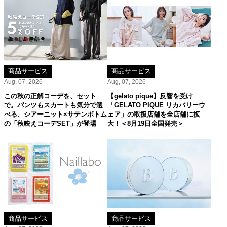
商品サービス
商品サービス
Aug, 07, 2026
Aug, 07, 2026
この秋の正解コーデを、セット
【gelato pique】反響を受け
で。パンツもスカートも気分で選
「GELATO PIQUE リカバリーウ
べる、シアーニット×サテンボトム
ェア」の取扱店舗を全店舗に拡
の「秋映えコーデSET」が登場
大！＜8月19日全国発売＞
商品サービス
商品サービス