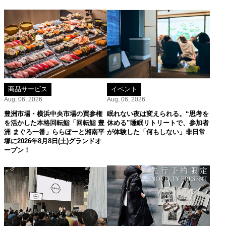
商品サービス
イベント
Aug, 06, 2026
Aug, 06, 2026
豊洲市場・横浜中央市場の買参権
眠れない夜は変えられる。“思考を
を活かした本格回転鮨「回転鮨 豊
休める”睡眠リトリートで、参加者
洲 まぐろ一番」ららぽーと湘南平
が体験した「何もしない」非日常
塚に2026年8月8日(土)グランドオ
ープン！