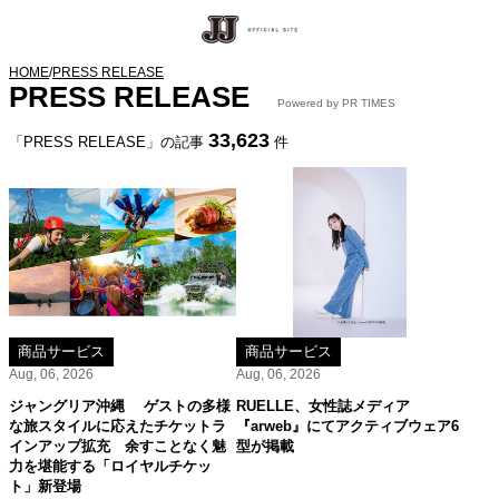
HOME
/
PRESS RELEASE
PRESS RELEASE
Powered by PR TIMES
33,623
「PRESS RELEASE」の記事
件
商品サービス
商品サービス
Aug, 06, 2026
Aug, 06, 2026
ジャングリア沖縄 ゲストの多様
RUELLE、女性誌メディア
な旅スタイルに応えたチケットラ
『arweb』にてアクティブウェア6
インアップ拡充 余すことなく魅
型が掲載
力を堪能する「ロイヤルチケッ
ト」新登場