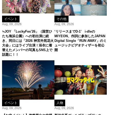
イベント
その他
Aug, 09, 2026
Aug, 09, 2026
≒JOY 「LuckyFes’26」（国営ひ
‘リリースまでD-1’ i-dleの
たち海浜公園）への初出演に続
MIYEON、作詞に参加したJAPAN
き、同日には「2026 神宮外苑花火
Digital Single「RUN AWAY」のミ
大会」にはライブ出演！浴衣に着
ュージックビデオティザーを初公
替えたメンバーの写真もSNS上で
開
話題に！！
イベント
人物
Aug, 09, 2026
Aug, 09, 2026