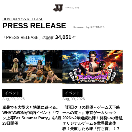
HOME
/
PRESS RELEASE
PRESS RELEASE
Powered by PR TIMES
34,051
「PRESS RELEASE」の記事
件
イベント
イベント
Aug, 09, 2026
Aug, 09, 2026
猛暑でも大型犬と快適に遊べる。
『野田クリの野望～ゲーム天下統
WHATAWONが室内イベント「ワ
一への道～』東京ゲームショウ
ン上等Fes Summer Party」を8月
2026へ2年連続出陣！開発中の番組
29日開催
オリジナルゲームを世界最速体
験！失敗したら即「打ち首」！？