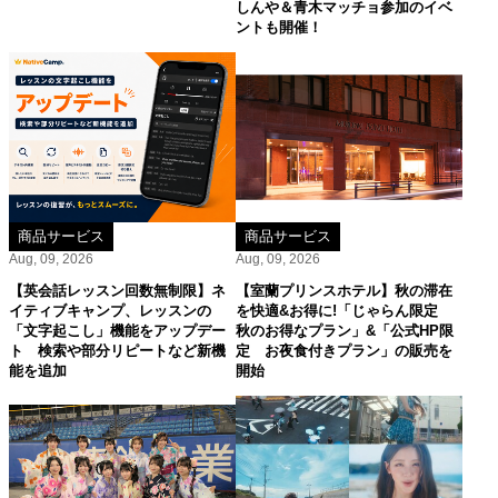
しんや＆青木マッチョ参加のイベ
ントも開催！
商品サービス
商品サービス
Aug, 09, 2026
Aug, 09, 2026
【英会話レッスン回数無制限】ネ
【室蘭プリンスホテル】秋の滞在
イティブキャンプ、レッスンの
を快適&お得に!「じゃらん限定
「文字起こし」機能をアップデー
秋のお得なプラン」&「公式HP限
ト 検索や部分リピートなど新機
定 お夜食付きプラン」の販売を
能を追加
開始