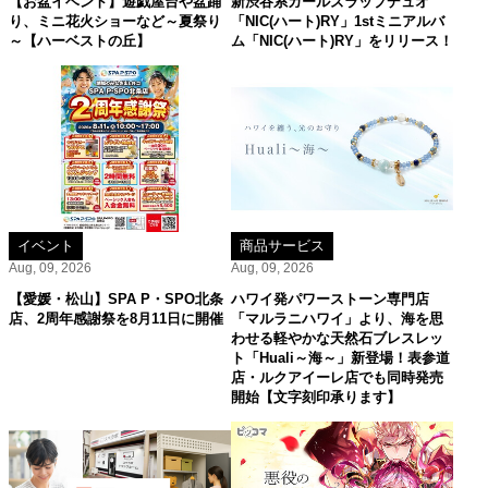
【お盆イベント】遊戯屋台や盆踊
新渋谷系ガールズラップデュオ
り、ミニ花火ショーなど～夏祭り
「NIC(ハート)RY」1stミニアルバ
～【ハーベストの丘】
ム「NIC(ハート)RY」をリリース！
イベント
商品サービス
Aug, 09, 2026
Aug, 09, 2026
【愛媛・松山】SPA P・SPO北条
ハワイ発パワーストーン専門店
店、2周年感謝祭を8月11日に開催
「マルラニハワイ」より、海を思
わせる軽やかな天然石ブレスレッ
ト「Huali～海～」新登場！表参道
店・ルクアイーレ店でも同時発売
開始【文字刻印承ります】