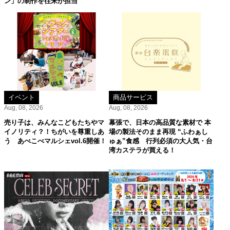
ン」の制作を往来が担当
イベント
商品サービス
Aug, 08, 2026
Aug, 08, 2026
売り子は、みんなこどもたちやマ
幕張で、日本の高品質な素材で 本
イノリティ？！ちがいを尊重しあ
場の製法そのまま再現 “ふわぁし
う あべこべマルシェvol.6開催！
ゅぁ”食感 行列必須の大人気・台
湾カステラが買える！