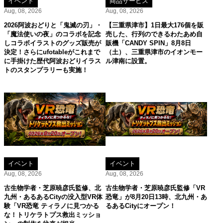
イベント
商品サービス
Aug, 08, 2026
Aug, 08, 2026
2026阿波おどりと「鬼滅の刃」・
【三重県津市】1日最大176個を販
「魔法使いの夜」のコラボを記念
売した、行列のできるわたあめ自
しコラボイラストのグッズ販売が
販機「CANDY SPIN」8月8日
決定！さらにufotableがこれまで
（土）、三重県津市のイオンモー
に手掛けた歴代阿波おどりイラス
ル津南に設置。
トのスタンプラリーも実施！
イベント
イベント
Aug, 08, 2026
Aug, 08, 2026
古生物学者・芝原暁彦氏監修、北
古生物学者・芝原暁彦氏監修「VR
九州・あるあるCityの没入型VR体
恐竜」が8月20日13時、北九州・あ
験「VR恐竜 ティラノに見つかる
るあるCityにオープン！
な！トリケラトプス救出ミッショ