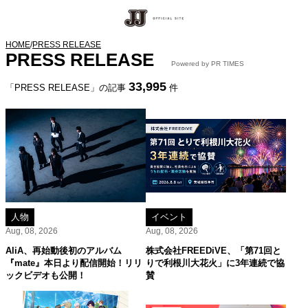
HOME
/
PRESS RELEASE
PRESS RELEASE
Powered by PR TIMES
33,995
「PRESS RELEASE」の記事
件
人物
イベント
Aug, 08, 2026
Aug, 08, 2026
AliA、再始動後初のアルバム
株式会社FREEDiVE、「第71回と
『mate』本日より配信開始！リリ
りで利根川大花火」に3年連続で協
ックビデオも公開！
賛