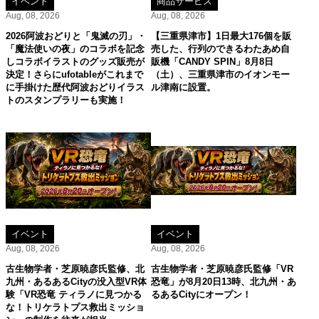
イベント
商品サービス
Aug, 08, 2026
Aug, 08, 2026
2026阿波おどりと「鬼滅の刃」・
【三重県津市】1日最大176個を販
「魔法使いの夜」のコラボを記念
売した、行列のできるわたあめ自
しコラボイラストのグッズ販売が
販機「CANDY SPIN」8月8日
決定！さらにufotableがこれまで
（土）、三重県津市のイオンモー
に手掛けた歴代阿波おどりイラス
ル津南に設置。
トのスタンプラリーも実施！
イベント
イベント
Aug, 08, 2026
Aug, 08, 2026
古生物学者・芝原暁彦氏監修、北
古生物学者・芝原暁彦氏監修「VR
九州・あるあるCityの没入型VR体
恐竜」が8月20日13時、北九州・あ
験「VR恐竜 ティラノに見つかる
るあるCityにオープン！
な！トリケラトプス救出ミッショ