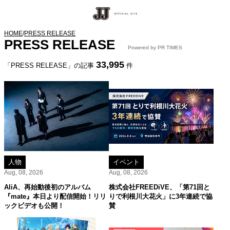
HOME
/
PRESS RELEASE
PRESS RELEASE
Powered by PR TIMES
33,995
「PRESS RELEASE」の記事
件
人物
イベント
Aug, 08, 2026
Aug, 08, 2026
AliA、再始動後初のアルバム
株式会社FREEDiVE、「第71回と
『mate』本日より配信開始！リリ
りで利根川大花火」に3年連続で協
ックビデオも公開！
賛