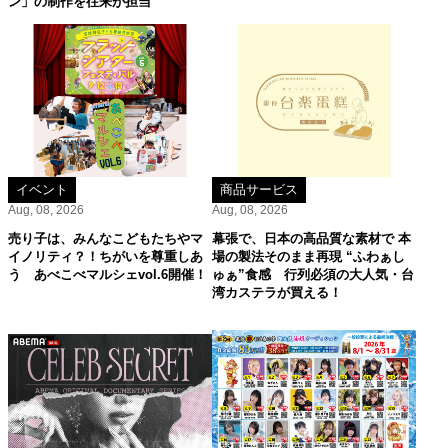
ン」の制作を往来が担当
イベント
商品サービス
Aug, 08, 2026
Aug, 08, 2026
売り子は、みんなこどもたちやマ
幕張で、日本の高品質な素材で 本
イノリティ？！ちがいを尊重しあ
場の製法そのまま再現 “ふわぁし
う あべこべマルシェvol.6開催！
ゅぁ”食感 行列必須の大人気・台
湾カステラが買える！