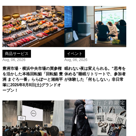
商品サービス
イベント
Aug, 06, 2026
Aug, 06, 2026
豊洲市場・横浜中央市場の買参権
眠れない夜は変えられる。“思考を
を活かした本格回転鮨「回転鮨 豊
休める”睡眠リトリートで、参加者
洲 まぐろ一番」ららぽーと湘南平
が体験した「何もしない」非日常
塚に2026年8月8日(土)グランドオ
ープン！