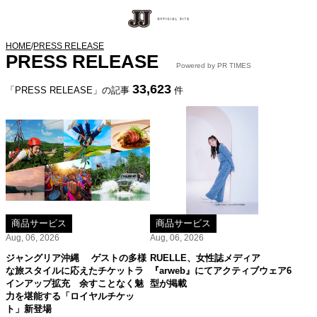
HOME
/
PRESS RELEASE
PRESS RELEASE
Powered by PR TIMES
33,623
「PRESS RELEASE」の記事
件
商品サービス
商品サービス
Aug, 06, 2026
Aug, 06, 2026
ジャングリア沖縄 ゲストの多様
RUELLE、女性誌メディア
な旅スタイルに応えたチケットラ
『arweb』にてアクティブウェア6
インアップ拡充 余すことなく魅
型が掲載
力を堪能する「ロイヤルチケッ
ト」新登場