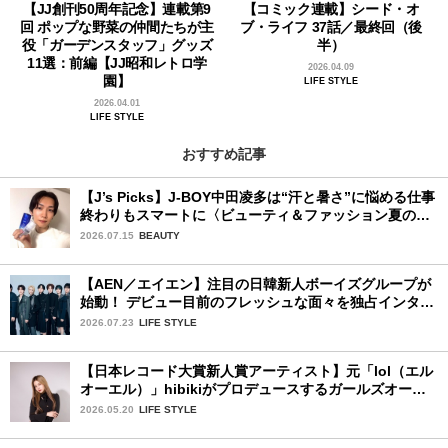
【JJ創刊50周年記念】連載第9
【コミック連載】シード・オ
回 ポップな野菜の仲間たちが主
ブ・ライフ 37話／最終回（後
役「ガーデンスタッフ」グッズ
半）
11選：前編【JJ昭和レトロ学
2026.04.09
園】
LIFE STYLE
2026.04.01
LIFE STYLE
おすすめ記事
【J’s Picks】J-BOY中田凌多は“汗と暑さ”に悩める仕事
終わりもスマートに〈ビューティ＆ファッション夏の必
需品〉
2026.07.15
BEAUTY
【AEN／エイエン】注目の日韓新人ボーイズグループが
始動！ デビュー目前のフレッシュな面々を独占インタビ
ュー。7人の魅力に迫ります♪
2026.07.23
LIFE STYLE
【日本レコード大賞新人賞アーティスト】元「lol（エル
オーエル）」hibikiがプロデュースするガールズオーデ
ィションが始動！ 応募は5月31日（日）まで
2026.05.20
LIFE STYLE