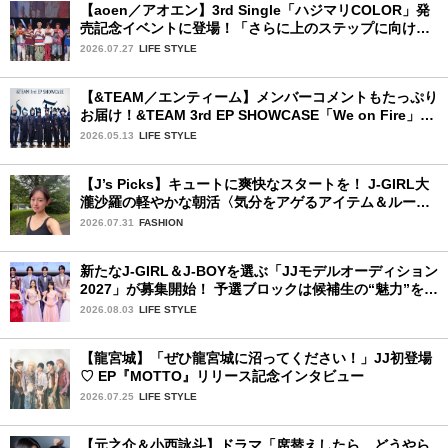
【aoen／アオエン】3rd Single「ハジマリCOLOR」発
売記念イベントに登場！「さらに上のステップに向けた
新たなハジマリになるように」と爽やかな笑顔で意気込
2026.07.27
LIFE STYLE
みを！
【&TEAM／エンティーム】メンバーコメントもたっぷり
お届け！&TEAM 3rd EP SHOWCASE「We on Fire」を
詳細レポート【前編】
2026.05.13
LIFE STYLE
【J’s Picks】キュートに爽快なスタートを！ J-GIRL大
瀧沙羅の軽やかな朝活〈気分をアゲるアイテム＆ルーテ
ィーン〉
2026.07.31
FASHION
新たなJ-GIRL＆J-BOYを選ぶ「JJモデルオーディション
2027」が募集開始！ 予選ブロックは候補生の“魅力”を重
視した「新システム」に変わります
2026.08.03
LIFE STYLE
【龍宮城】「ぜひ龍宮城に沼ってください！」JJ初登場
♡ EP『MOTTO』リリース記念インタビュー
2026.07.25
LIFE STYLE
【元之介＆小西詠斗】ドラマ「席替えしたら、どうやら