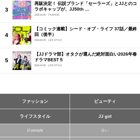
再販決定！ 伝説ブランド「セーラーズ」とJJとのコ
ラボキャップが、JJ50th …
2026.04.06
FASHION
【コミック連載】シード・オブ・ライフ 37話／最終
回（後半）
2026.04.09
LIFE STYLE
【JJドラマ部】オタクが選んだ絶対面白い2026年春
ドラマBEST５
2026.04.09
LIFE STYLE
ファッション
ビューティ
ライフスタイル
JJ girl
JJ people
占い