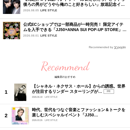
後ろの男がどうやら俺のこと好きらしい」放送記念イン
タビュー♡ 「自然と詠斗くんが可愛く見えたんです」
2026.08.05
LIFE STYLE
公式ECショップでは一部商品が一時完売！ 限定アイテ
ムを入手できる「JJ50×ANNA SUI POP-UP STORE」が
広島で開催決定
2026.08.01
LIFE STYLE
Recommended by
Recommend
編集部のおすすめ
【シャネル・ネクサス・ホール】からの誘惑。世界
が注目するリンダー スターリングが…
PR
2026.06.18
LIFE STYLE
時代、世代をつなぐ音楽とファッション＆トークを
楽しむスペシャルイベント「JJ50…
2026.03.26
LIFE STYLE