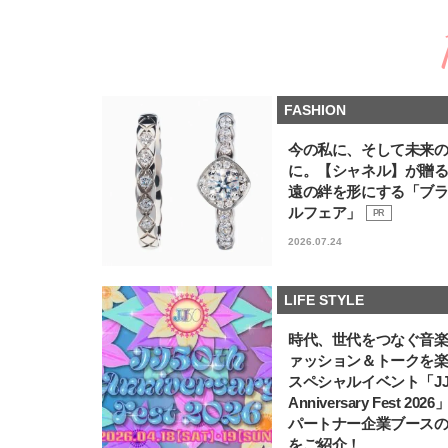
FASHION
今の私に、そして未来
に。【シャネル】が贈
遠の絆を形にする「ブ
ルフェア」
PR
2026.07.24
LIFE STYLE
時代、世代をつなぐ音
ァッション＆トークを
スペシャルイベント「JJ5
Anniversary Fest 202
パートナー企業ブース
をご紹介！