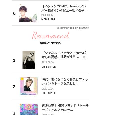
【イケメンCOMIC】hue-goメン
身がアーテ
バー独占インタビュー②／金子玄
となった
矢「感情をズバーッと言葉にでき
2026.08.07
インクレ
た時は幸せ〜」
LIFE STYLE
インタビ
Recommended by
Recommend
編集部のおすすめ
【シャネル・ネクサス・ホール】
からの誘惑。世界が注目…
PR
2026.06.18
LIFE STYLE
時代、世代をつなぐ音楽とファッ
ション＆トークを楽しむ…
2026.03.26
LIFE STYLE
再販決定！ 伝説ブランド「セーラ
ーズ」とJJとのコラ…