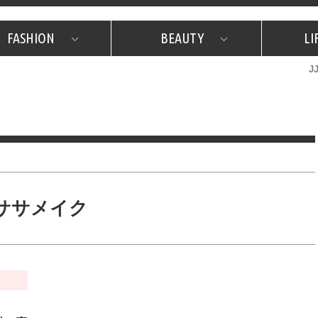
FASHION
BEAUTY
LI
J
美容担当のお気に入り
What's NEW？
占い
韓国
特集
What's NEW？
韓国
SNAP
ザ・ベスト5
特集
ザ・ベスト5
プレゼント
旅
JJグル
JJスタ
フォーチュンサイクル
ネイチャー
ササメイク