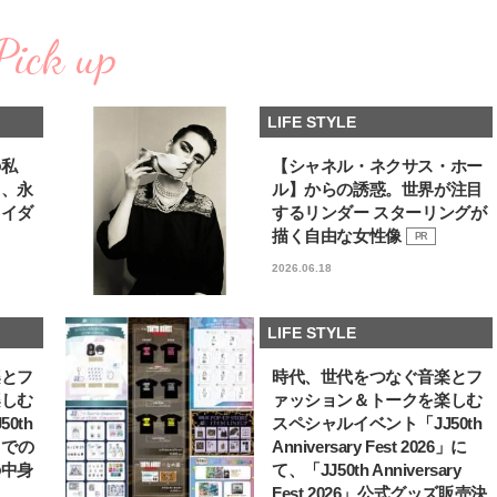
棒”〈ビューティ＆ファッション
指すダンサーは踊ること
2026.08.07
2026.03.30
夏の必需品〉
ぎる【王子様の推しドコ
Pick up
BEAUTY
LIFE STYLE
vol.29 三宅啄未さん
【JJ専属モデルの素顔】ビューテ
新たなJ-GIRL＆J-BOY
ィ大好き！ 松川 星のお気に入り
「JJモデルオーディショ
LIFE STYLE
コスメをCHECK
2027」が募集開始！ 予
2025.12.16
2026.08.03
クは候補生の“魅力”を重
BEAUTY
LIFE STYLE
「新システム」に変わり
の私
【シャネル・ネクサス・ホー
る、永
ル】からの誘惑。世界が注目
【J’s Picks】J-GIRL早坂萌香の
【元之介＆小西詠斗】ド
ライダ
するリンダー スターリングが
徹底した日焼けケア！ でも、いち
替えしたら、どうやら後
ばん大切なのは…〈ビューティ＆
どうやら俺のこと好きら
描く自由な女性像
PR
2026.07.24
2026.08.05
ファッション夏の必需品〉
送記念インタビュー♡ 「
BEAUTY
LIFE STYLE
2026.06.18
斗くんが可愛く見えたん
【注目アーティストRainy。っ
【AEN／エイエン】注目
て？】自称“コスメオタク見習
人ボーイズグループが始動
LIFE STYLE
い”のポーチの中身、拝見しま
ュー目前のフレッシュな
2026.01.30
2026.07.23
す！
占インタビュー。7人の
BEAUTY
LIFE STYLE
楽とフ
時代、世代をつなぐ音楽とフ
ります♪
楽しむ
ァッション＆トークを楽しむ
【注目アーティストRainy。っ
【イケメンCOMIC】hue-
0th
スペシャルイベント「JJ50th
て？】忙しい日でも欠かせない、
バー独占インタビュー②
6」での
Anniversary Fest 2026」に
朝と夜のケアでつくられる透明感
矢「感情をズバーッと言
2026.01.30
2026.08.07
の中身
て、「JJ50th Anniversary
た時は幸せ〜」
BEAUTY
LIFE STYLE
Fest 2026」公式グッズ販売決