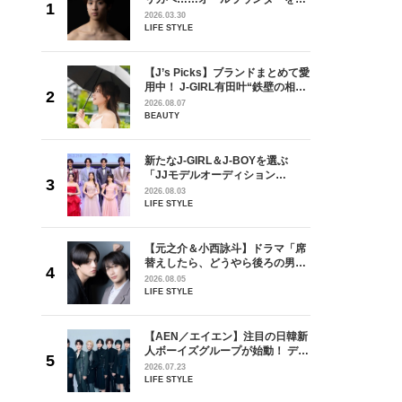
が好きす
指すダンサーは踊ることが好きす
2026.03.30
ロ】
ぎる【王子様の推しドコロ】
LIFE STYLE
vol.29 三宅啄未さん
を選ぶ
【J’s Picks】ブランドまとめて愛
ン
用中！ J-GIRL有田叶“鉄壁の相
選ブロッ
棒”〈ビューティ＆ファッション
2026.08.07
視した
夏の必需品〉
BEAUTY
ます
ラマ「席
新たなJ-GIRL＆J-BOYを選ぶ
ろの男が
「JJモデルオーディション
しい」放
2027」が募集開始！ 予選ブロッ
2026.08.03
自然と詠
クは候補生の“魅力”を重視した
LIFE STYLE
です」
「新システム」に変わります
の日韓新
【元之介＆小西詠斗】ドラマ「席
！ デビ
替えしたら、どうやら後ろの男が
面々を独
どうやら俺のこと好きらしい」放
2026.08.05
魅力に迫
送記念インタビュー♡ 「自然と詠
LIFE STYLE
斗くんが可愛く見えたんです」
goメン
【AEN／エイエン】注目の日韓新
／金子玄
人ボーイズグループが始動！ デビ
葉にでき
ュー目前のフレッシュな面々を独
2026.07.23
占インタビュー。7人の魅力に迫
LIFE STYLE
ります♪