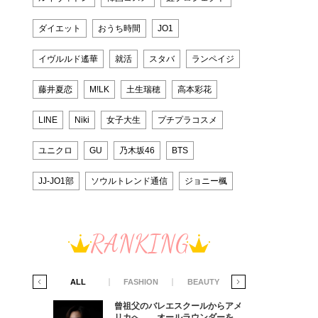
ダイエット
おうち時間
JO1
イヴルルド遙華
就活
スタバ
ランペイジ
藤井夏恋
M!LK
土生瑞穂
高本彩花
LINE
Niki
女子大生
プチプラコスメ
ユニクロ
GU
乃木坂46
BTS
JJ-JO1部
ソウルトレンド通信
ジョニー楓
RANKING
IFE STYLE
ALL
FASHION
BEAUTY
LIFE STYLE
からアメ
曾祖父のバレエスクールからアメ
ダーを目
リカへ……オールラウンダーを目