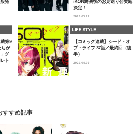
一般発
iKON終演後のお見送り会実施
決定！
2026.03.27
LIFE STYLE
連載第9
【コミック連載】シード・オ
たちが
ブ・ライフ 37話／最終回（後
フ」グ
半）
和レト
2026.04.09
おすすめ記事