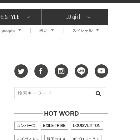
FE STYLE
JJ girl
J people
占い
スペシャル
メガイド
ッフの"それどこの"？
コスメ全部試してみた
エンタメ
プチプラ
What's NEW？
プレゼント
特集
おしゃラン！
プレゼント
恋愛
特集
コラム
インタビュー
サイン占い
毎週更新！ ジョニー楓の12星座占い
最新号
SNSキャンペーン
バックナンバー
HOT WORD
コンバース
EXILE TRIBE
LOUISVUITTON
ルイヴィトン
韓国コスメ
虹プロジェクト