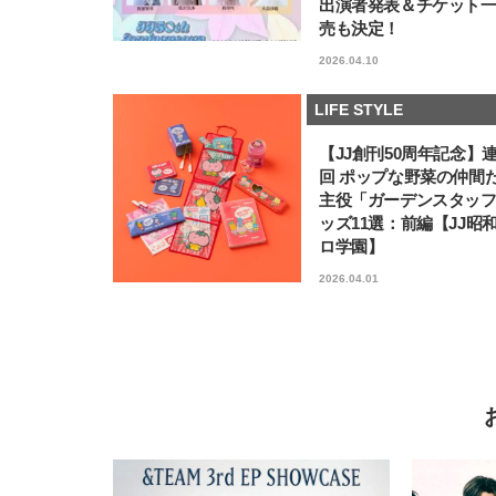
出演者発表＆チケット
売も決定！
2026.04.10
LIFE STYLE
【JJ創刊50周年記念】
回 ポップな野菜の仲間
主役「ガーデンスタッ
ッズ11選：前編【JJ昭
ロ学園】
2026.04.01