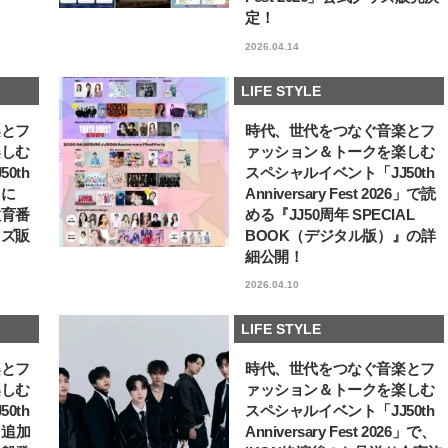
定！
【JJ専属モデルの素顔】ホ・ジウ
【新世代J-POPグループ
ォンの愛用スキンケアは敏感肌向
aoen（アオエン）】自
2026.04.14
け
ィストを目指すきかっけ
2025.12.09
2025.10.20
先輩とは―― 新曲「青春
BEAUTY
LIFE STYLE
ディブル」リリース記念
LIFE STYLE
ュー
楽とフ
時代、世代をつなぐ音楽とフ
楽しむ
ァッション＆トークを楽しむ
0th
スペシャルイベント「JJ50th
6」に
Anniversary Fest 2026」で読
教育番
める『JJ50周年 SPECIAL
ッズ販
BOOK（デジタル版）』の詳
細公開！
2026.04.10
LIFE STYLE
楽とフ
時代、世代をつなぐ音楽とフ
楽しむ
ァッション＆トークを楽しむ
0th
スペシャルイベント「JJ50th
6」追加
Anniversary Fest 2026」で、