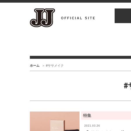
ホーム
#ササメイク
#
特集
2021.03.26