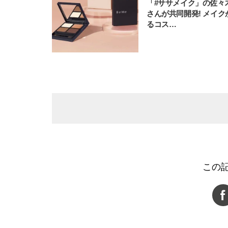
「#ササメイク」の佐々
さんが共同開発! メイク
るコス…
この