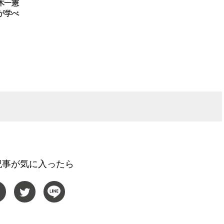
木一憲
が学べ
記事が気に入ったら
BEAUTY
L
【J’s Picks】ブランドまとめて愛
曾祖父のバレエスクール
用中！ J-GIRL有田叶“鉄壁の相
リカへ……オールラウン