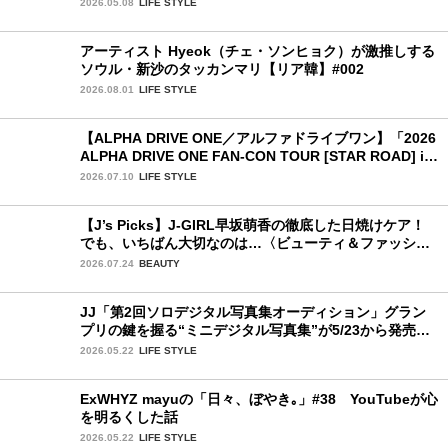
2026.05.08
LIFE STYLE
アーティスト Hyeok（チェ・ソンヒョク）が激推しする
ソウル・新沙のタッカンマリ【リア韓】#002
2026.08.01
LIFE STYLE
【ALPHA DRIVE ONE／アルファドライブワン】「2026
ALPHA DRIVE ONE FAN-CON TOUR [STAR ROAD] in
YOKOHAMA」1日目詳細レポ【前編】
2026.07.10
LIFE STYLE
【J’s Picks】J-GIRL早坂萌香の徹底した日焼けケア！
でも、いちばん大切なのは…〈ビューティ＆ファッショ
ン夏の必需品〉
2026.07.24
BEAUTY
JJ「第2回ソロデジタル写真集オーディション」グラン
プリの鍵を握る“ミニデジタル写真集”が5/23から発売！
ファイナリストの個性あふれる18冊
2026.05.22
LIFE STYLE
ExWHYZ mayuの「日々、ぼやき｡」#38 YouTubeが心
を明るくした話
2026.05.22
LIFE STYLE