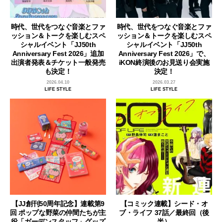
時代、世代をつなぐ音楽とファ
時代、世代をつなぐ音楽とファ
ッション＆トークを楽しむスペ
ッション＆トークを楽しむスペ
シャルイベント「JJ50th
シャルイベント「JJ50th
Anniversary Fest 2026」追加
Anniversary Fest 2026」で、
出演者発表＆チケット一般発売
iKON終演後のお見送り会実施
も決定！
決定！
2026.04.10
2026.03.27
LIFE STYLE
LIFE STYLE
【JJ創刊50周年記念】連載第9
【コミック連載】シード・オ
回 ポップな野菜の仲間たちが主
ブ・ライフ 37話／最終回（後
役「ガーデンスタッフ」グッズ
半）