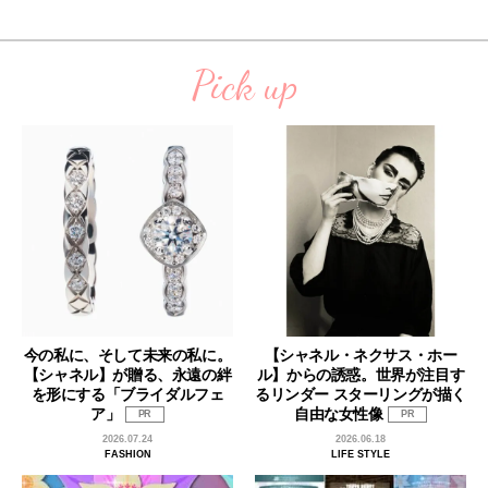
Pick up
今の私に、そして未来の私に。
【シャネル・ネクサス・ホー
【シャネル】が贈る、永遠の絆
ル】からの誘惑。世界が注目す
を形にする「ブライダルフェ
るリンダー スターリングが描く
ア」
自由な女性像
PR
PR
2026.07.24
2026.06.18
FASHION
LIFE STYLE