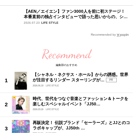
【AEN／エイエン】ファン3000人を前に初ステージ！
本番直前の独占インタビューで語った思いからの、ショ
ーケース完全レポート！
2026.07.23
LIFE STYLE
Recommended by
Recommend
編集部のおすすめ
【シャネル・ネクサス・ホール】からの誘惑。世界
が注目するリンダー スターリングが…
PR
2026.06.18
LIFE STYLE
時代、世代をつなぐ音楽とファッション＆トークを
楽しむスペシャルイベント「JJ50…
2026.03.26
LIFE STYLE
再販決定！ 伝説ブランド「セーラーズ」とJJとのコ
ラボキャップが、JJ50th …