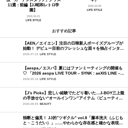
11選：前編【JJ昭和レトロ学
2026.04.09
園】
LIFE STYLE
2026.04.01
LIFE STYLE
おすすめ記事
【AEN／エイエン】注目の日韓新人ボーイズグループが
始動！ デビュー目前のフレッシュな面々を独占インタビ
ュー。7人の魅力に迫ります♪
2026.07.23
LIFE STYLE
【aespa／エスパ】夏にはファンミーティングの開催も
♡ 「2026 aespa LIVE TOUR – SYNK : aeXIS LINE – in
JAPAN [SPECIAL EDITION DOME TOUR] 」東京ドー
2026.05.18
LIFE STYLE
ム公演2日目を詳細レポート【後編】
【J’s Picks】悲しい経験でたどり着いた…J-BOY三上龍
の手放せない“オールインワン”アイテム〈ビューティ＆
ファッション夏の必需品〉
2026.08.05
BEAUTY
独断と偏見！ JJ的”ツギクル” vol.8「藤本洸大（ふじも
と・こうだい）」……やわらかな存在感と確かな表現力
で、じわりと心をつかむ注目株