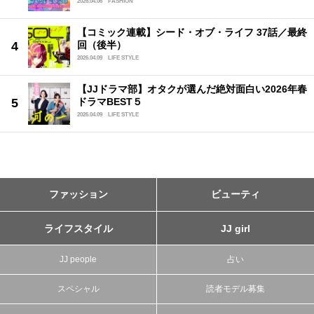
2026.04.06
FASHION
【コミック連載】シード・オブ・ライフ 37話／最終
回（後半）
2026.04.09
LIFE STYLE
【JJドラマ部】オタクが選んだ絶対面白い2026年春
ドラマBEST５
2026.04.09
LIFE STYLE
ファッション
ビューティ
ライフスタイル
JJ girl
JJ people
占い
スペシャル
読者モデル募集