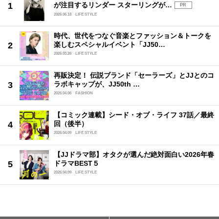
が注目するリンダー スターリングが…
PR
2026.06.18
LIFE STYLE
時代、世代をつなぐ音楽とファッション＆トークを
楽しむスペシャルイベント「JJ50…
2026.03.26
LIFE STYLE
再販決定！ 伝説ブランド「セーラーズ」とJJとのコ
ラボキャップが、JJ50th …
2026.04.06
FASHION
【コミック連載】シード・オブ・ライフ 37話／最終
回（後半）
2026.04.09
LIFE STYLE
【JJドラマ部】オタクが選んだ絶対面白い2026年春
ドラマBEST５
2026.04.09
LIFE STYLE