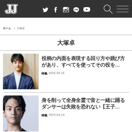
ホーム
大塚卓
大塚卓
役柄の内面を表現する回り方や跳び方
があり、すべてを使ってその役を…
2026.05.16
特集
身を削って全身全霊で音と一緒に踊る
ダンサーは失敗を恐れない【王子…
2023.04.14
特集