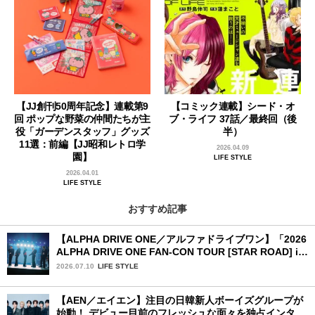
【JJ創刊50周年記念】連載第9
【コミック連載】シード・オ
回 ポップな野菜の仲間たちが主
ブ・ライフ 37話／最終回（後
役「ガーデンスタッフ」グッズ
半）
11選：前編【JJ昭和レトロ学
2026.04.09
園】
LIFE STYLE
2026.04.01
LIFE STYLE
おすすめ記事
【ALPHA DRIVE ONE／アルファドライブワン】「2026
ALPHA DRIVE ONE FAN-CON TOUR [STAR ROAD] in
YOKOHAMA」1日目詳細レポ【前編】
2026.07.10
LIFE STYLE
【AEN／エイエン】注目の日韓新人ボーイズグループが
始動！ デビュー目前のフレッシュな面々を独占インタビ