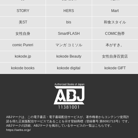
STORY
HERS
Mart
美ST
bis
和食スタイル
女性自身
SmartFLASH
COMIC熱帯
comic Pureri
マンガ コミソル
本がすき。
kokode.jp
kokode Beauty
女性自身百貨店
kokode books
kokode digital
kokode GIFT
ABJマークは、この電子書店・電子書籍配信サービスが、著作権者からコンテンツ使用許
諾を得た正規版配信サービスであることを示す登録商標（登録番号 第6091713号）です。
ABJマークの詳細、ABJマークを掲示しているサービスの一覧はこちらです。
https://aebs.or.jp/