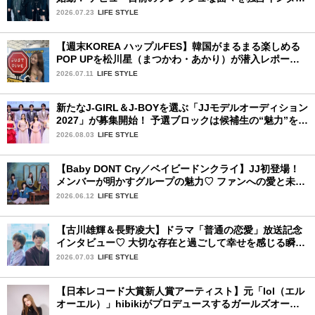
ュー。7人の魅力に迫ります♪
2026.07.23
LIFE STYLE
【週末KOREA ハップルFES】韓国がまるまる楽しめる
POP UPを松川星（まつかわ・あかり）が潜入レポート
♡
2026.07.11
LIFE STYLE
新たなJ-GIRL＆J-BOYを選ぶ「JJモデルオーディション
2027」が募集開始！ 予選ブロックは候補生の“魅力”を重
視した「新システム」に変わります
2026.08.03
LIFE STYLE
【Baby DONT Cry／ベイビードンクライ】JJ初登場！
メンバーが明かすグループの魅力♡ ファンへの愛と未来
の夢
2026.06.12
LIFE STYLE
【古川雄輝＆長野凌大】ドラマ「普通の恋愛」放送記念
インタビュー♡ 大切な存在と過ごして幸せを感じる瞬間
は？
2026.07.03
LIFE STYLE
【日本レコード大賞新人賞アーティスト】元「lol（エル
オーエル）」hibikiがプロデュースするガールズオーデ