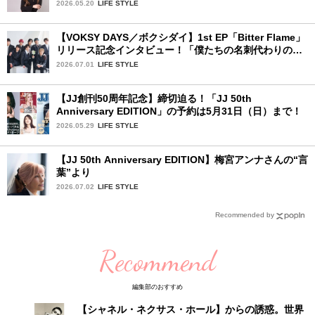
ィションが始動！ 応募は5月31日（日）まで
2026.05.20
LIFE STYLE
【VOKSY DAYS／ボクシダイ】1st EP「Bitter Flame」
リリース記念インタビュー！「僕たちの名刺代わりのよ
うなアルバム」
2026.07.01
LIFE STYLE
【JJ創刊50周年記念】締切迫る！「JJ 50th
Anniversary EDITION」の予約は5月31日（日）まで！
2026.05.29
LIFE STYLE
【JJ 50th Anniversary EDITION】梅宮アンナさんの“言
葉”より
2026.07.02
LIFE STYLE
Recommended by
Recommend
編集部のおすすめ
【シャネル・ネクサス・ホール】からの誘惑。世界