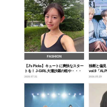
FASHION
【J’s Picks】キュートに爽快なスター
独断と偏見！
トを！ J-GIRL大瀧沙羅の軽や・・・
vol.9「AL
2026.07.31
2026.05.29