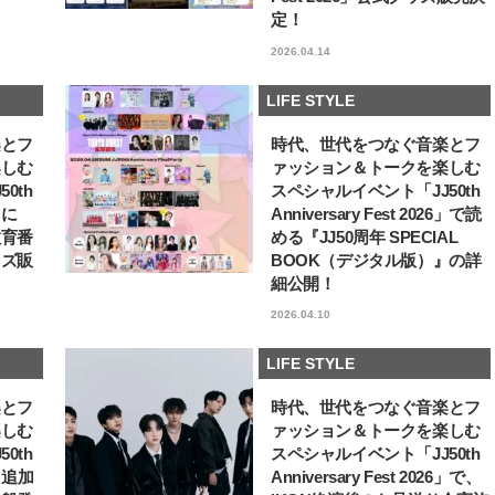
定！
2026.04.14
LIFE STYLE
楽とフ
時代、世代をつなぐ音楽とフ
楽しむ
ァッション＆トークを楽しむ
0th
スペシャルイベント「JJ50th
6」に
Anniversary Fest 2026」で読
教育番
める『JJ50周年 SPECIAL
ッズ販
BOOK（デジタル版）』の詳
細公開！
2026.04.10
LIFE STYLE
楽とフ
時代、世代をつなぐ音楽とフ
楽しむ
ァッション＆トークを楽しむ
0th
スペシャルイベント「JJ50th
6」追加
Anniversary Fest 2026」で、