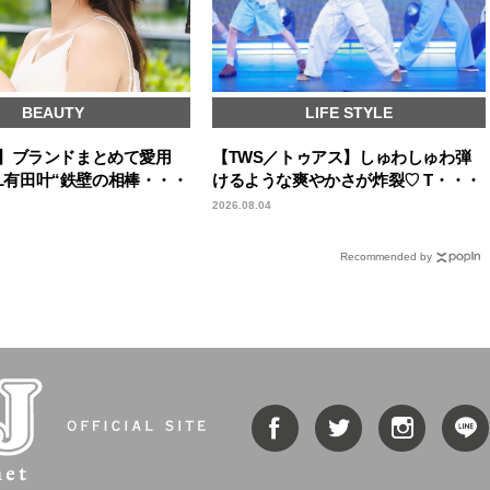
BEAUTY
LIFE STYLE
icks】ブランドまとめて愛用
【TWS／トゥアス】しゅわしゅわ弾
IRL有田叶“鉄壁の相棒・・・
けるような爽やかさが炸裂♡ T・・・
2026.08.04
Recommended by