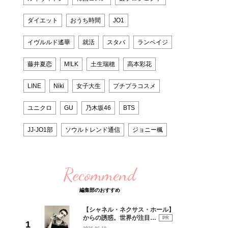
ダイエット
おうち時間
JO1
イヴルルド遙華
就活
スタバ
ランペイジ
藤井夏恋
M!LK
土生瑞穂
高本彩花
LINE
Niki
女子大生
プチプラコスメ
ユニクロ
GU
乃木坂46
BTS
JJ-JO1部
ソウルトレンド通信
ジョニー楓
Recommend
編集部のおすすめ
【シャネル・ネクサス・ホール】
からの誘惑。世界が注目…
PR