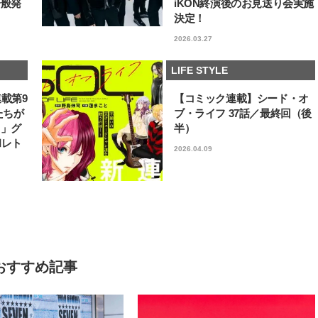
一般発
iKON終演後のお見送り会実施
決定！
2026.03.27
LIFE STYLE
連載第9
【コミック連載】シード・オ
たちが
ブ・ライフ 37話／最終回（後
フ」グ
半）
和レト
2026.04.09
おすすめ記事