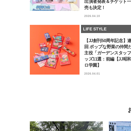
出演者発表＆チケット
売も決定！
2026.04.10
LIFE STYLE
【JJ創刊50周年記念】
回 ポップな野菜の仲間
主役「ガーデンスタッ
ッズ11選：前編【JJ昭
ロ学園】
2026.04.01