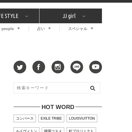
FE STYLE
JJ girl
J people
占い
スペシャル
メガイド
ッフの"それどこの"？
コスメ全部試してみた
エンタメ
プチプラ
What's NEW？
プレゼント
特集
おしゃラン！
プレゼント
恋愛
特集
コラム
インタビュー
サイン占い
毎週更新！ ジョニー楓の12星座占い
最新号
SNSキャンペーン
バックナンバー
HOT WORD
コンバース
EXILE TRIBE
LOUISVUITTON
ルイヴィトン
韓国コスメ
虹プロジェクト