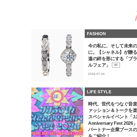
FASHION
今の私に、そして未来
に。【シャネル】が贈
遠の絆を形にする「ブ
ルフェア」
PR
2026.07.24
LIFE STYLE
時代、世代をつなぐ音
ァッション＆トークを
スペシャルイベント「JJ5
Anniversary Fest 202
パートナー企業ブース
をご紹介！