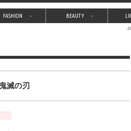
FASHION
BEAUTY
LI
J
美容担当のお気に入り
What's NEW？
占い
韓国
特集
What's NEW？
韓国
SNAP
ザ・ベスト5
特集
ザ・ベスト5
プレゼント
旅
JJグル
JJスタ
フォーチュンサイクル
ネイチャー
鬼滅の刃