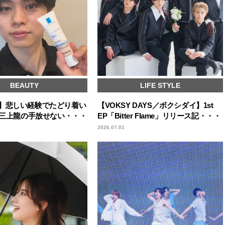
BEAUTY
LIFE STYLE
icks】悲しい経験でたどり着い
【VOKSY DAYS／ボクシダイ】1st
OY三上龍の手放せない・・・
EP「Bitter Flame」リリース記・・・
2026.07.01