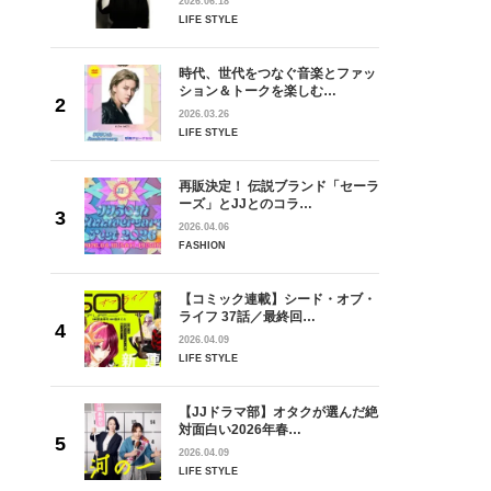
2026.06.18
LIFE STYLE
時代、世代をつなぐ音楽とファッ
ション＆トークを楽しむ…
2026.03.26
LIFE STYLE
再販決定！ 伝説ブランド「セーラ
ーズ」とJJとのコラ…
2026.04.06
FASHION
【コミック連載】シード・オブ・
ライフ 37話／最終回…
2026.04.09
LIFE STYLE
【JJドラマ部】オタクが選んだ絶
対面白い2026年春…
2026.04.09
LIFE STYLE