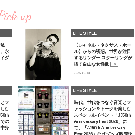
Pick up
LIFE STYLE
の私
【シャネル・ネクサス・ホー
る、永
ル】からの誘惑。世界が注目
ライダ
するリンダー スターリングが
描く自由な女性像
PR
2026.06.18
LIFE STYLE
楽とフ
時代、世代をつなぐ音楽とフ
楽しむ
ァッション＆トークを楽しむ
0th
スペシャルイベント「JJ50th
6」での
Anniversary Fest 2026」に
の中身
て、「JJ50th Anniversary
Fest 2026」公式グッズ販売決