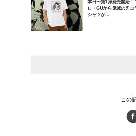
本日〜第1弾発売開始！
ロ・GUから鬼滅の刃コ
シャツが…
この