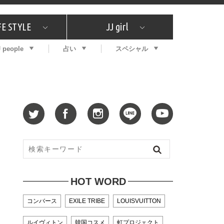
FE STYLE
JJ girl
J people
占い
スペシャル
メガイド
ッフの"それどこの"？
コスメ全部試してみた
エンタメ
プチプラ
What's NEW？
プレゼント
特集
おしゃラン！
プレゼント
恋愛
特集
コラム
インタビュー
サイン占い
毎週更新！ ジョニー楓の12星座占い
最新号
SNSキャンペーン
バックナンバー
HOT WORD
コンバース
EXILE TRIBE
LOUISVUITTON
ルイヴィトン
韓国コスメ
虹プロジェクト