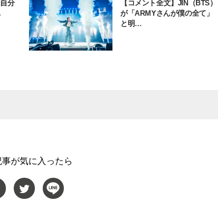
「自分
【コメント全文】JIN（BTS）
れ
が「ARMYさんが僕の全て」
と明…
記事が気に入ったら
BEAUTY
L
【J’s Picks】ブランドまとめて愛
曾祖父のバレエスクール
用中！ J-GIRL有田叶“鉄壁の相
リカへ……オールラウン