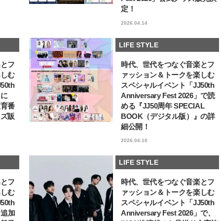
定！
【JJ専属モデルの素顔】ホ・ジウ
【新世代J-POPグループ
ォンの愛用スキンケアは敏感肌向
aoen（アオエン）】自
2026.04.14
け
ィストを目指すきかっけ
2025.12.09
2025.10.20
先輩とは―― 新曲「青春
BEAUTY
LIFE STYLE
ディブル」リリース記念
LIFE STYLE
ュー
楽とフ
時代、世代をつなぐ音楽とフ
楽しむ
ァッション＆トークを楽しむ
0th
スペシャルイベント「JJ50th
6」に
Anniversary Fest 2026」で読
教育番
める『JJ50周年 SPECIAL
ッズ販
BOOK（デジタル版）』の詳
細公開！
2026.04.10
LIFE STYLE
楽とフ
時代、世代をつなぐ音楽とフ
楽しむ
ァッション＆トークを楽しむ
0th
スペシャルイベント「JJ50th
6」追加
Anniversary Fest 2026」で、