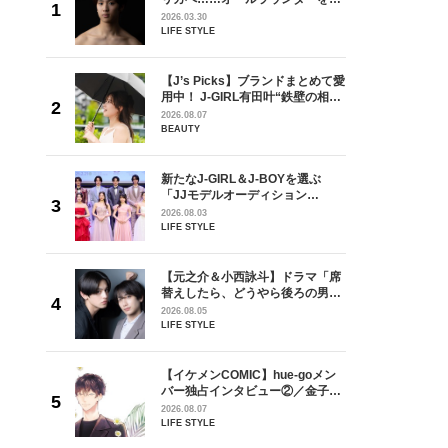
が好きす
指すダンサーは踊ることが好きす
2026.03.30
ロ】
ぎる【王子様の推しドコロ】
LIFE STYLE
vol.29 三宅啄未さん
を選ぶ
【J’s Picks】ブランドまとめて愛
ン
用中！ J-GIRL有田叶“鉄壁の相
選ブロッ
棒”〈ビューティ＆ファッション
2026.08.07
視した
夏の必需品〉
BEAUTY
ます
ラマ「席
新たなJ-GIRL＆J-BOYを選ぶ
ろの男が
「JJモデルオーディション
しい」放
2027」が募集開始！ 予選ブロッ
2026.08.03
自然と詠
クは候補生の“魅力”を重視した
LIFE STYLE
です」
「新システム」に変わります
goメン
【元之介＆小西詠斗】ドラマ「席
／金子玄
替えしたら、どうやら後ろの男が
葉にでき
どうやら俺のこと好きらしい」放
2026.08.05
送記念インタビュー♡ 「自然と詠
LIFE STYLE
斗くんが可愛く見えたんです」
の日韓新
【イケメンCOMIC】hue-goメン
！ デビ
バー独占インタビュー②／金子玄
面々を独
矢「感情をズバーッと言葉にでき
2026.08.07
魅力に迫
た時は幸せ〜」
LIFE STYLE