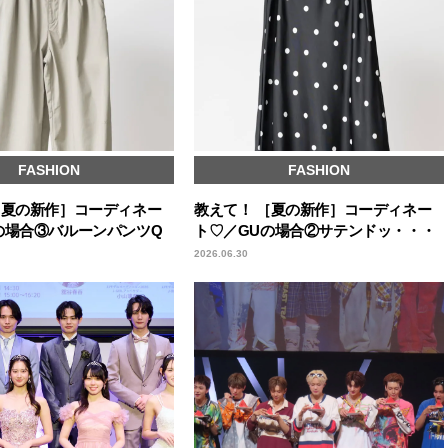
FASHION
FASHION
［夏の新作］コーディネー
教えて！ ［夏の新作］コーディネー
の場合③バルーンパンツQ
ト♡／GUの場合②サテンドッ・・・
2026.06.30