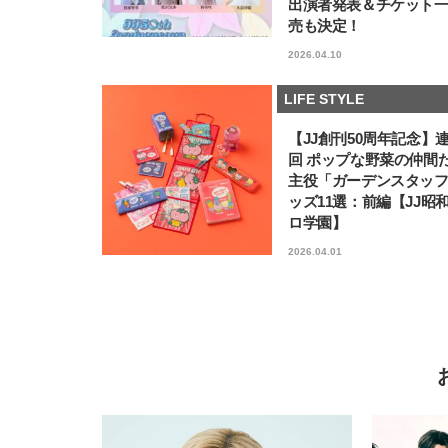
出演者発表＆チケット
売も決定！
2026.04.10
LIFE STYLE
【JJ創刊50周年記念】
回 ポップな野菜の仲間
主役「ガーデンスタッ
ッズ11選：前編【JJ昭
ロ学園】
2026.04.01