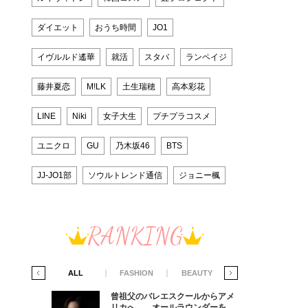
ダイエット
おうち時間
JO1
イヴルルド遙華
就活
スタバ
ランペイジ
藤井夏恋
M!LK
土生瑞穂
高本彩花
LINE
Niki
女子大生
プチプラコスメ
ユニクロ
GU
乃木坂46
BTS
JJ-JO1部
ソウルトレンド通信
ジョニー楓
RANKING
IFE STYLE
ALL
FASHION
BEAUTY
LIFE STYLE
からアメ
曾祖父のバレエスクールからアメ
ダーを目
リカへ……オールラウンダーを目