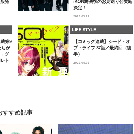
一般発
iKON終演後のお見送り会実施
決定！
2026.03.27
LIFE STYLE
連載第9
【コミック連載】シード・オ
たちが
ブ・ライフ 37話／最終回（後
フ」グ
半）
和レト
2026.04.09
おすすめ記事