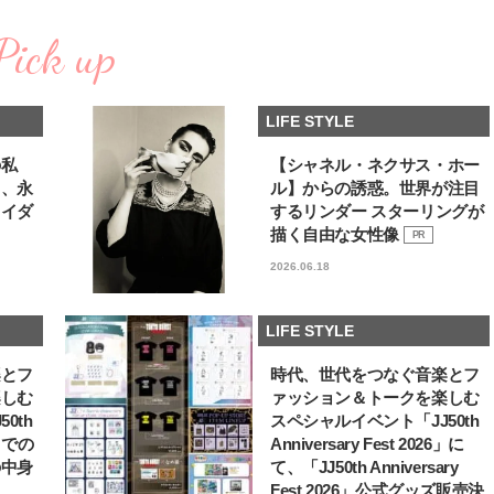
棒”〈ビューティ＆ファッション
指すダンサーは踊ること
2026.08.07
2026.03.30
夏の必需品〉
ぎる【王子様の推しドコ
Pick up
BEAUTY
LIFE STYLE
vol.29 三宅啄未さん
【JJ専属モデルの素顔】ビューテ
新たなJ-GIRL＆J-BOY
ィ大好き！ 松川 星のお気に入り
「JJモデルオーディショ
LIFE STYLE
コスメをCHECK
2027」が募集開始！ 予
2025.12.16
2026.08.03
クは候補生の“魅力”を重
BEAUTY
LIFE STYLE
「新システム」に変わり
の私
【シャネル・ネクサス・ホー
る、永
ル】からの誘惑。世界が注目
【J’s Picks】J-GIRL早坂萌香の
【元之介＆小西詠斗】ド
ライダ
するリンダー スターリングが
徹底した日焼けケア！ でも、いち
替えしたら、どうやら後
ばん大切なのは…〈ビューティ＆
どうやら俺のこと好きら
描く自由な女性像
PR
2026.07.24
2026.08.05
ファッション夏の必需品〉
送記念インタビュー♡ 「
BEAUTY
LIFE STYLE
2026.06.18
斗くんが可愛く見えたん
【注目アーティストRainy。っ
【イケメンCOMIC】hue-
て？】自称“コスメオタク見習
バー独占インタビュー②
LIFE STYLE
い”のポーチの中身、拝見しま
矢「感情をズバーッと言
2026.01.30
2026.08.07
す！
た時は幸せ〜」
BEAUTY
LIFE STYLE
楽とフ
時代、世代をつなぐ音楽とフ
楽しむ
ァッション＆トークを楽しむ
【注目アーティストRainy。っ
【AEN／エイエン】注目
0th
スペシャルイベント「JJ50th
て？】忙しい日でも欠かせない、
人ボーイズグループが始動
6」での
Anniversary Fest 2026」に
朝と夜のケアでつくられる透明感
ュー目前のフレッシュな
2026.01.30
2026.07.23
の中身
て、「JJ50th Anniversary
占インタビュー。7人の
BEAUTY
LIFE STYLE
ります♪
Fest 2026」公式グッズ販売決