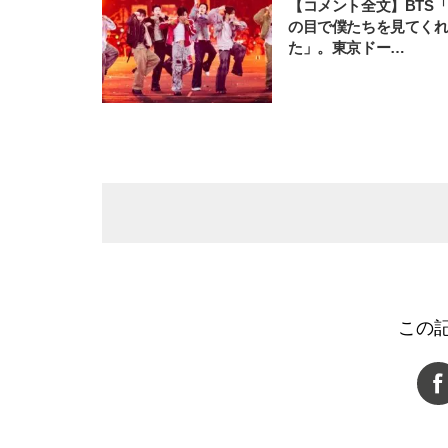
【コメント全文】BTS
の目で僕たちを見てく
た」。東京ドー…
この