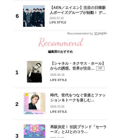
【AEN／エイエン】注目の日韓新
身がアーテ
人ボーイズグループが始動！ デビ
となった
ュー目前のフレッシュな面々を独
2026.07.23
インクレ
占インタビュー。7人の魅力に迫
LIFE STYLE
インタビ
ります♪
Recommended by
Recommend
編集部のおすすめ
【シャネル・ネクサス・ホール】
からの誘惑。世界が注目…
PR
2026.06.18
LIFE STYLE
時代、世代をつなぐ音楽とファッ
ション＆トークを楽しむ…
2026.03.26
LIFE STYLE
再販決定！ 伝説ブランド「セーラ
ーズ」とJJとのコラ…