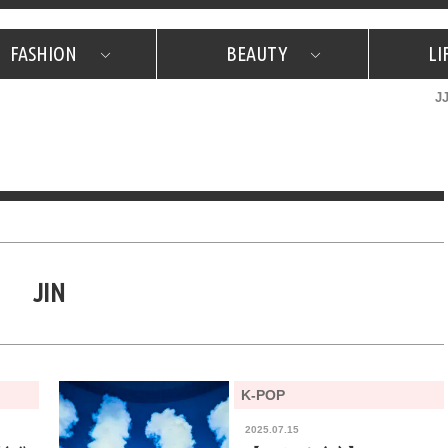
FASHION
BEAUTY
LI
J
美容担当のお気に入り
What's NEW？
占い
韓国
特集
What's NEW？
韓国
SNAP
ザ・ベスト5
特集
ザ・ベスト5
プレゼント
旅
JJグル
JJスタ
フォーチュンサイクル
ネイチャー
JIN
K-POP
2025.07.15