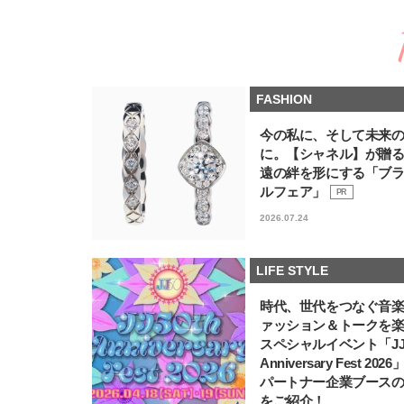
FASHION
今の私に、そして未来
に。【シャネル】が贈
遠の絆を形にする「ブ
ルフェア」
PR
2026.07.24
LIFE STYLE
時代、世代をつなぐ音
ァッション＆トークを
スペシャルイベント「JJ5
Anniversary Fest 202
パートナー企業ブース
をご紹介！