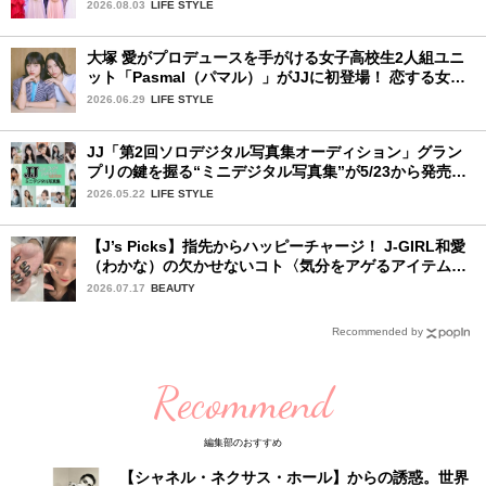
視した「新システム」に変わります
2026.08.03
LIFE STYLE
大塚 愛がプロデュースを手がける女子高校生2人組ユニ
ット「Pasmal（パマル）」がJJに初登場！ 恋する女の
コのキュンキュンする感情を歌った最新曲「BULL」を
2026.06.29
LIFE STYLE
チェック♪
JJ「第2回ソロデジタル写真集オーディション」グラン
プリの鍵を握る“ミニデジタル写真集”が5/23から発売！
ファイナリストの個性あふれる18冊
2026.05.22
LIFE STYLE
【J’s Picks】指先からハッピーチャージ！ J-GIRL和愛
（わかな）の欠かせないコト〈気分をアゲるアイテム＆
ルーティーン〉
2026.07.17
BEAUTY
Recommended by
Recommend
編集部のおすすめ
【シャネル・ネクサス・ホール】からの誘惑。世界