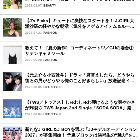
品〉
2026.08.07
BEAUTY
【J’s Picks】キュートに爽快なスタートを！ J-GIRL大
瀧沙羅の軽やかな朝活〈気分をアゲるアイテム＆ルーテ
ィーン〉
2026.07.31
FASHION
教えて！ ［夏の新作］コーディネート♡／GUの場合①
サテンキャミソール
2026.06.29
FASHION
【元之介＆小西詠斗】ドラマ「席替えしたら、どうやら
後ろの男がどうやら俺のこと好きらしい」放送記念イン
タビュー♡ 「自然と詠斗くんが可愛く見えたんです」
2026.08.05
LIFE STYLE
【TWS／トゥアス】しゅわしゅわ弾けるような爽やかさ
が炸裂♡ TWS Japan 2nd Single『SODA SODA』発売
記念SPECIAL SHOWCASEを詳細レポ
2026.08.04
LIFE STYLE
新たなJ-GIRL＆J-BOYを選ぶ「JJモデルオーディション
2027」が募集開始！ 予選ブロックは候補生の“魅力”を重