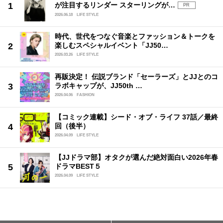
が注目するリンダー スターリングが…
PR
2026.06.18
LIFE STYLE
時代、世代をつなぐ音楽とファッション＆トークを
楽しむスペシャルイベント「JJ50…
2026.03.26
LIFE STYLE
再販決定！ 伝説ブランド「セーラーズ」とJJとのコ
ラボキャップが、JJ50th …
2026.04.06
FASHION
【コミック連載】シード・オブ・ライフ 37話／最終
回（後半）
2026.04.09
LIFE STYLE
【JJドラマ部】オタクが選んだ絶対面白い2026年春
ドラマBEST５
2026.04.09
LIFE STYLE