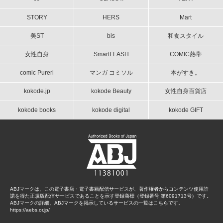
STORY
HERS
Mart
美ST
bis
和食スタイル
女性自身
SmartFLASH
COMIC熱帯
comic Pureri
マンガ コミソル
本がすき。
kokode.jp
kokode Beauty
女性自身百貨店
kokode books
kokode digital
kokode GIFT
ABJマークは、この電子書店・電子書籍配信サービスが、著作権者からコンテンツ使用許
諾を得た正規版配信サービスであることを示す登録商標（登録番号 第6091713号）です。
ABJマークの詳細、ABJマークを掲示しているサービスの一覧はこちらです。
https://aebs.or.jp/