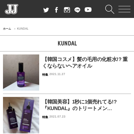
ホーム
KUNDAL
KUNDAL
【韓国コスメ】髪の毛用の化粧水!? 重
くならないヘアオイル
2021.11.27
特集
【韓国美容】1秒に1個売れてる!?
『KUNDAL』のトリートメン…
2021.07.23
特集