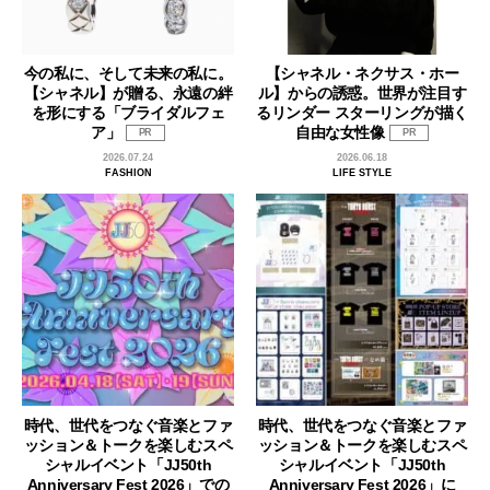
今の私に、そして未来の私に。
【シャネル・ネクサス・ホー
【シャネル】が贈る、永遠の絆
ル】からの誘惑。世界が注目す
を形にする「ブライダルフェ
るリンダー スターリングが描く
ア」
自由な女性像
PR
PR
2026.07.24
2026.06.18
FASHION
LIFE STYLE
時代、世代をつなぐ音楽とファ
時代、世代をつなぐ音楽とファ
ッション＆トークを楽しむスペ
ッション＆トークを楽しむスペ
シャルイベント「JJ50th
シャルイベント「JJ50th
Anniversary Fest 2026」での
Anniversary Fest 2026」に