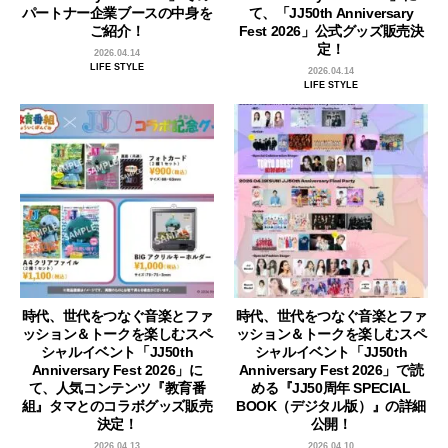
パートナー企業ブースの中身を
て、「JJ50th Anniversary
ご紹介！
Fest 2026」公式グッズ販売決
定！
2026.04.14
LIFE STYLE
2026.04.14
LIFE STYLE
時代、世代をつなぐ音楽とファ
時代、世代をつなぐ音楽とファ
ッション＆トークを楽しむスペ
ッション＆トークを楽しむスペ
シャルイベント「JJ50th
シャルイベント「JJ50th
Anniversary Fest 2026」に
Anniversary Fest 2026」で読
て、人気コンテンツ『教育番
める『JJ50周年 SPECIAL
組』タマとのコラボグッズ販売
BOOK（デジタル版）』の詳細
決定！
公開！
2026.04.13
2026.04.10