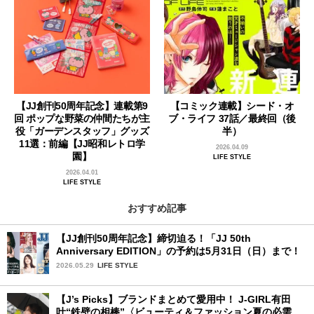
【JJ創刊50周年記念】連載第9
【コミック連載】シード・オ
回 ポップな野菜の仲間たちが主
ブ・ライフ 37話／最終回（後
役「ガーデンスタッフ」グッズ
半）
11選：前編【JJ昭和レトロ学
2026.04.09
園】
LIFE STYLE
2026.04.01
LIFE STYLE
おすすめ記事
【JJ創刊50周年記念】締切迫る！「JJ 50th
Anniversary EDITION」の予約は5月31日（日）まで！
2026.05.29
LIFE STYLE
【J’s Picks】ブランドまとめて愛用中！ J-GIRL有田
叶“鉄壁の相棒”〈ビューティ＆ファッション夏の必需