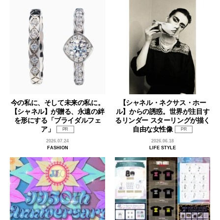
今の私に、そして未来の私に。
【シャネル・ネクサス・ホー
【シャネル】が贈る、永遠の絆
ル】からの誘惑。世界が注目す
を形にする「ブライダルフェ
るリンダー スターリングが描く
ア」
自由な女性像
PR
PR
2026.07.24
2026.06.18
FASHION
LIFE STYLE