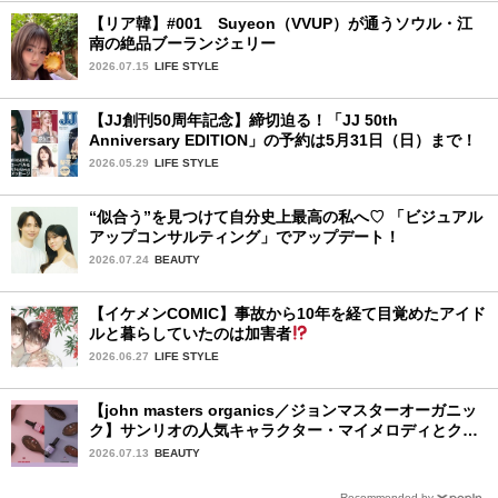
【リア韓】#001 Suyeon（VVUP）が通うソウル・江
南の絶品ブーランジェリー
2026.07.15
LIFE STYLE
【JJ創刊50周年記念】締切迫る！「JJ 50th
Anniversary EDITION」の予約は5月31日（日）まで！
2026.05.29
LIFE STYLE
“似合う”を見つけて自分史上最高の私へ♡ 「ビジュアル
アップコンサルティング」でアップデート！
2026.07.24
BEAUTY
【イケメンCOMIC】事故から10年を経て目覚めたアイド
ルと暮らしていたのは加害者
2026.06.27
LIFE STYLE
【john masters organics／ジョンマスターオーガニッ
ク】サンリオの人気キャラクター・マイメロディとクロ
ミ限定デザイン♡ ヘアブラシとヘアオイルが7月16日
2026.07.13
BEAUTY
（木）より限定発売
Recommended by