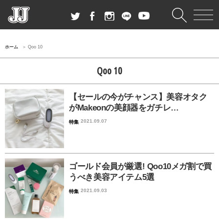
ホーム
Qoo 10
Qoo 10
【セールの今がチャンス】美容オタク
がMakeonの美顔器をガチレ…
2021.09.07
特集
ゴールド会員が厳選! Qoo10メガ割で買
うべき美容アイテム5選
2021.09.03
特集