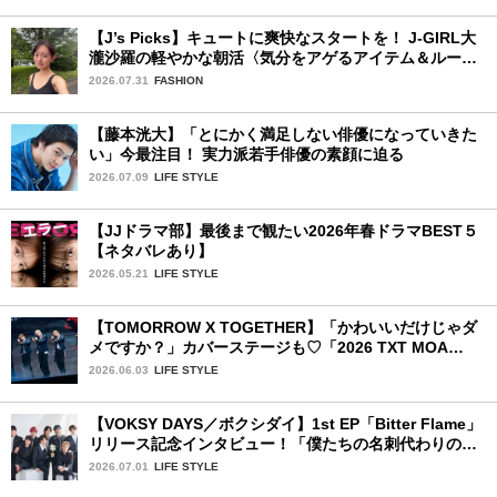
【J’s Picks】キュートに爽快なスタートを！ J-GIRL大
瀧沙羅の軽やかな朝活〈気分をアゲるアイテム＆ルーテ
ィーン〉
2026.07.31
FASHION
【藤本洸大】「とにかく満足しない俳優になっていきた
い」今最注目！ 実力派若手俳優の素顔に迫る
2026.07.09
LIFE STYLE
【JJドラマ部】最後まで観たい2026年春ドラマBEST５
【ネタバレあり】
2026.05.21
LIFE STYLE
【TOMORROW X TOGETHER】「かわいいだけじゃダ
メですか？」カバーステージも♡「2026 TXT MOA
CON IN JAPAN」千葉公演2日目を詳細レポ【後編】
2026.06.03
LIFE STYLE
【VOKSY DAYS／ボクシダイ】1st EP「Bitter Flame」
リリース記念インタビュー！「僕たちの名刺代わりのよ
うなアルバム」
2026.07.01
LIFE STYLE