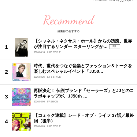
Recommend
編集部のおすすめ
【シャネル・ネクサス・ホール】からの誘惑。世界
が注目するリンダー スターリングが…
PR
2026.06.18
LIFE STYLE
時代、世代をつなぐ音楽とファッション＆トークを
楽しむスペシャルイベント「JJ50…
2026.03.26
LIFE STYLE
再販決定！ 伝説ブランド「セーラーズ」とJJとのコ
ラボキャップが、JJ50th …
2026.04.06
FASHION
【コミック連載】シード・オブ・ライフ 37話／最終
回（後半）
2026.04.09
LIFE STYLE