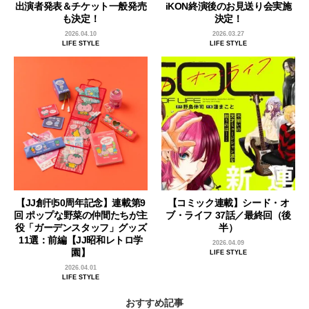
出演者発表＆チケット一般発売
iKON終演後のお見送り会実施
も決定！
決定！
2026.04.10
2026.03.27
LIFE STYLE
LIFE STYLE
【JJ創刊50周年記念】連載第9
【コミック連載】シード・オ
回 ポップな野菜の仲間たちが主
ブ・ライフ 37話／最終回（後
役「ガーデンスタッフ」グッズ
半）
11選：前編【JJ昭和レトロ学
2026.04.09
園】
LIFE STYLE
2026.04.01
LIFE STYLE
おすすめ記事