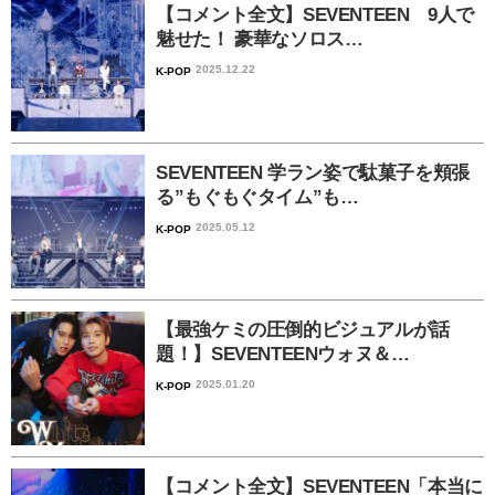
【コメント全文】SEVENTEEN 9人で
魅せた！ 豪華なソロス…
2025.12.22
K-POP
SEVENTEEN 学ラン姿で駄菓子を頬張
る”もぐもぐタイム”も…
2025.05.12
K-POP
【最強ケミの圧倒的ビジュアルが話
題！】SEVENTEENウォヌ＆…
2025.01.20
K-POP
【コメント全文】SEVENTEEN「本当に