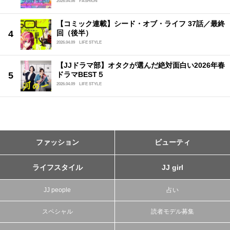
2026.04.06
FASHION
【コミック連載】シード・オブ・ライフ 37話／最終
回（後半）
2026.04.09
LIFE STYLE
【JJドラマ部】オタクが選んだ絶対面白い2026年春
ドラマBEST５
2026.04.09
LIFE STYLE
ファッション
ビューティ
ライフスタイル
JJ girl
JJ people
占い
スペシャル
読者モデル募集