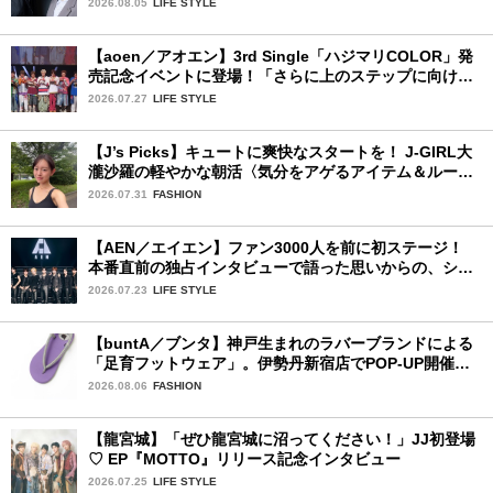
2026.08.05
LIFE STYLE
【aoen／アオエン】3rd Single「ハジマリCOLOR」発
売記念イベントに登場！「さらに上のステップに向けた
新たなハジマリになるように」と爽やかな笑顔で意気込
2026.07.27
LIFE STYLE
みを！
【J’s Picks】キュートに爽快なスタートを！ J-GIRL大
瀧沙羅の軽やかな朝活〈気分をアゲるアイテム＆ルーテ
ィーン〉
2026.07.31
FASHION
【AEN／エイエン】ファン3000人を前に初ステージ！
本番直前の独占インタビューで語った思いからの、ショ
ーケース完全レポート！
2026.07.23
LIFE STYLE
【buntA／ブンタ】神戸生まれのラバーブランドによる
「足育フットウェア」。伊勢丹新宿店でPOP-UP開催
中！
2026.08.06
FASHION
【龍宮城】「ぜひ龍宮城に沼ってください！」JJ初登場
♡ EP『MOTTO』リリース記念インタビュー
2026.07.25
LIFE STYLE