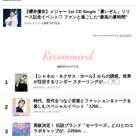
【櫻井優衣】メジャー 1st CD Single「夏いぞん」リリ
ース記念イベント♡ ファンと過ごした“最高の夏時間”
2026.07.31
LIFE STYLE
Recommended by
Recommend
編集部のおすすめ
【シャネル・ネクサス・ホール】からの誘惑。世界
が注目するリンダー スターリングが…
PR
2026.06.18
LIFE STYLE
時代、世代をつなぐ音楽とファッション＆トークを
楽しむスペシャルイベント「JJ50…
2026.03.26
LIFE STYLE
再販決定！ 伝説ブランド「セーラーズ」とJJとのコ
ラボキャップが、JJ50th …