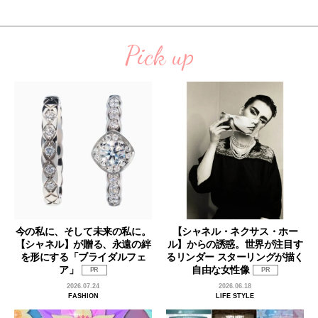
Pick up
今の私に、そして未来の私に。
【シャネル・ネクサス・ホー
【シャネル】が贈る、永遠の絆
ル】からの誘惑。世界が注目す
を形にする「ブライダルフェ
るリンダー スターリングが描く
ア」
自由な女性像
PR
PR
2026.07.24
2026.06.18
FASHION
LIFE STYLE