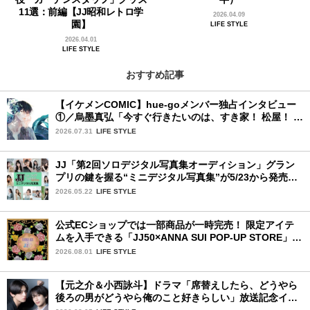
11選：前編【JJ昭和レトロ学
2026.04.09
園】
LIFE STYLE
2026.04.01
LIFE STYLE
おすすめ記事
【イケメンCOMIC】hue-goメンバー独占インタビュー
①／烏墨真弘「今すぐ行きたいのは、すき家！ 松屋！ ミ
スド！」
2026.07.31
LIFE STYLE
JJ「第2回ソロデジタル写真集オーディション」グラン
プリの鍵を握る“ミニデジタル写真集”が5/23から発売！
ファイナリストの個性あふれる18冊
2026.05.22
LIFE STYLE
公式ECショップでは一部商品が一時完売！ 限定アイテ
ムを入手できる「JJ50×ANNA SUI POP-UP STORE」が
広島で開催決定
2026.08.01
LIFE STYLE
【元之介＆小西詠斗】ドラマ「席替えしたら、どうやら
後ろの男がどうやら俺のこと好きらしい」放送記念イン
タビュー♡ 「自然と詠斗くんが可愛く見えたんです」