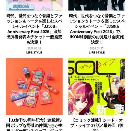
時代、世代をつなぐ音楽とファ
時代、世代をつなぐ音楽とファ
ッション＆トークを楽しむスペ
ッション＆トークを楽しむスペ
シャルイベント「JJ50th
シャルイベント「JJ50th
Anniversary Fest 2026」追加
Anniversary Fest 2026」で、
出演者発表＆チケット一般発売
iKON終演後のお見送り会実施
も決定！
決定！
2026.04.10
2026.03.27
LIFE STYLE
LIFE STYLE
【JJ創刊50周年記念】連載第9
【コミック連載】シード・オ
回 ポップな野菜の仲間たちが主
ブ・ライフ 37話／最終回（後
役「ガーデンスタッフ」グッズ
半）