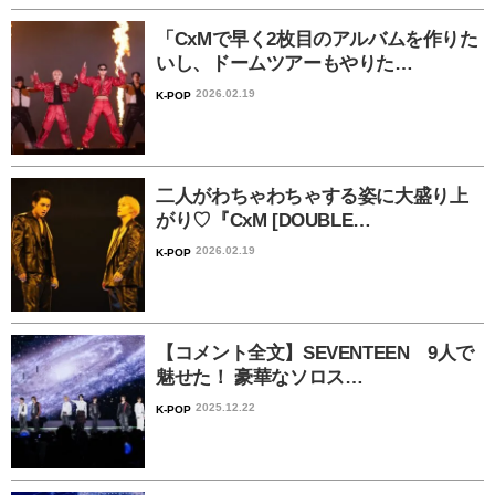
「CxMで早く2枚目のアルバムを作りた
いし、ドームツアーもやりた…
2026.02.19
K-POP
二人がわちゃわちゃする姿に大盛り上
がり♡『CxM [DOUBLE…
2026.02.19
K-POP
【コメント全文】SEVENTEEN 9人で
魅せた！ 豪華なソロス…
2025.12.22
K-POP