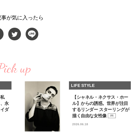
棒”〈ビューティ＆ファッション
指すダンサーは踊ること
2026.08.07
2026.03.30
夏の必需品〉
ぎる【王子様の推しドコ
BEAUTY
LIFE STYLE
vol.29 三宅啄未さん
記事が気に入ったら
【JJ専属モデルの素顔】ビューテ
新たなJ-GIRL＆J-BOY
ィ大好き！ 松川 星のお気に入り
「JJモデルオーディショ
コスメをCHECK
2027」が募集開始！ 予
2025.12.16
2026.08.03
クは候補生の“魅力”を重
BEAUTY
LIFE STYLE
「新システム」に変わり
【注目アーティストRainy。っ
【元之介＆小西詠斗】ド
て？】自称“コスメオタク見習
替えしたら、どうやら後
い”のポーチの中身、拝見しま
どうやら俺のこと好きら
Pick up
2026.01.30
2026.08.05
す！
送記念インタビュー♡ 「
BEAUTY
LIFE STYLE
斗くんが可愛く見えたん
【注目アーティストRainy。っ
【新世代J-POPグループ
LIFE STYLE
て？】忙しい日でも欠かせない、
aoen（アオエン）】自
朝と夜のケアでつくられる透明感
ィストを目指すきかっけ
2026.01.30
2025.10.20
先輩とは―― 新曲「青春
BEAUTY
LIFE STYLE
の私
【シャネル・ネクサス・ホー
ディブル」リリース記念
る、永
ル】からの誘惑。世界が注目
ュー
ライダ
するリンダー スターリングが
【J’s Picks】J-GIRL早坂萌香の
【イケメンCOMIC】hue-
徹底した日焼けケア！ でも、いち
バー独占インタビュー②
描く自由な女性像
PR
ばん大切なのは…〈ビューティ＆
矢「感情をズバーッと言
2026.07.24
2026.08.07
2026.06.18
ファッション夏の必需品〉
た時は幸せ〜」
BEAUTY
LIFE STYLE