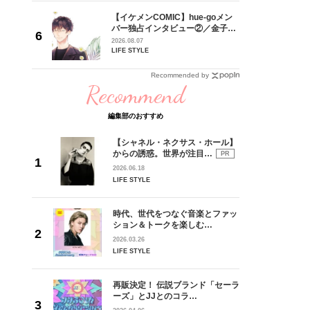
ュー
の日韓新
【イケメンCOMIC】hue-goメン
！ デビ
バー独占インタビュー②／金子玄
面々を独
矢「感情をズバーッと言葉にでき
2026.08.07
魅力に迫
た時は幸せ〜」
LIFE STYLE
Recommended by
Recommend
編集部のおすすめ
【シャネル・ネクサス・ホール】
からの誘惑。世界が注目…
PR
2026.06.18
LIFE STYLE
時代、世代をつなぐ音楽とファッ
ション＆トークを楽しむ…
2026.03.26
LIFE STYLE
再販決定！ 伝説ブランド「セーラ
ーズ」とJJとのコラ…