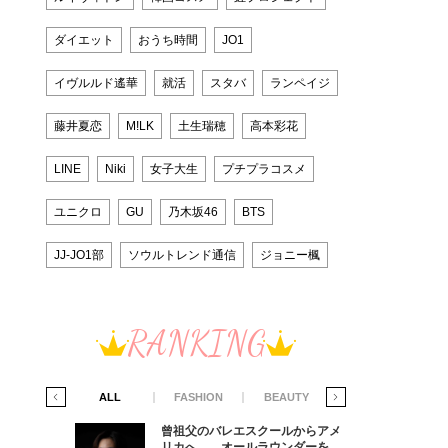
ダイエット
おうち時間
JO1
イヴルルド遙華
就活
スタバ
ランペイジ
藤井夏恋
M!LK
土生瑞穂
高本彩花
LINE
Niki
女子大生
プチプラコスメ
ユニクロ
GU
乃木坂46
BTS
JJ-JO1部
ソウルトレンド通信
ジョニー楓
RANKING
IFE STYLE
ALL
FASHION
BEAUTY
LIFE STYLE
からアメ
曾祖父のバレエスクールからアメ
ダーを目
リカへ……オールラウンダーを目