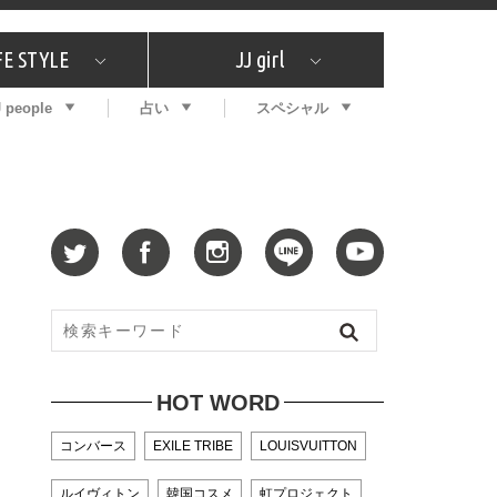
FE STYLE
JJ girl
J people
占い
スペシャル
メガイド
ッフの"それどこの"？
コスメ全部試してみた
エンタメ
プチプラ
What's NEW？
プレゼント
特集
おしゃラン！
プレゼント
恋愛
特集
コラム
インタビュー
サイン占い
毎週更新！ ジョニー楓の12星座占い
最新号
SNSキャンペーン
バックナンバー
HOT WORD
コンバース
EXILE TRIBE
LOUISVUITTON
ルイヴィトン
韓国コスメ
虹プロジェクト