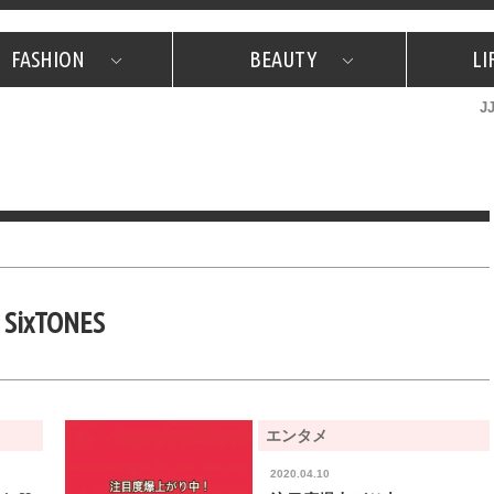
FASHION
BEAUTY
LI
J
美容担当のお気に入り
What's NEW？
占い
韓国
特集
What's NEW？
韓国
SNAP
ザ・ベスト5
特集
ザ・ベスト5
プレゼント
旅
JJグル
JJスタ
フォーチュンサイクル
ネイチャー
SixTONES
エンタメ
2020.04.10