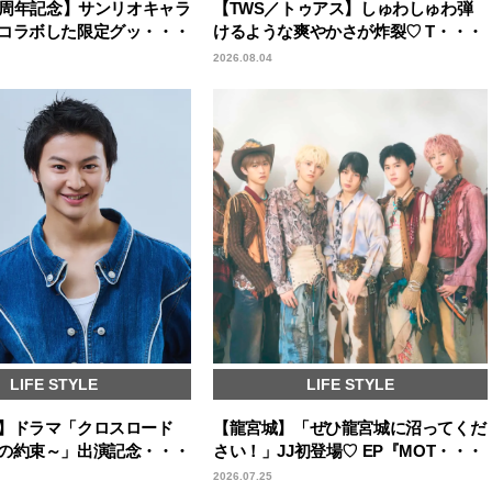
50周年記念】サンリオキャラ
【TWS／トゥアス】しゅわしゅわ弾
コラボした限定グッ・・・
けるような爽やかさが炸裂♡ T・・・
2026.08.04
LIFE STYLE
LIFE STYLE
】ドラマ「クロスロード
【龍宮城】「ぜひ龍宮城に沼ってくだ
の約束～」出演記念・・・
さい！」JJ初登場♡ EP『MOT・・・
2026.07.25