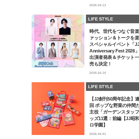
2026.04.13
LIFE STYLE
時代、世代をつなぐ音
ァッション＆トークを
スペシャルイベント「JJ5
Anniversary Fest 202
出演者発表＆チケット
売も決定！
2026.04.10
LIFE STYLE
【JJ創刊50周年記念】
回 ポップな野菜の仲間
主役「ガーデンスタッ
ッズ11選：前編【JJ昭
ロ学園】
2026.04.01