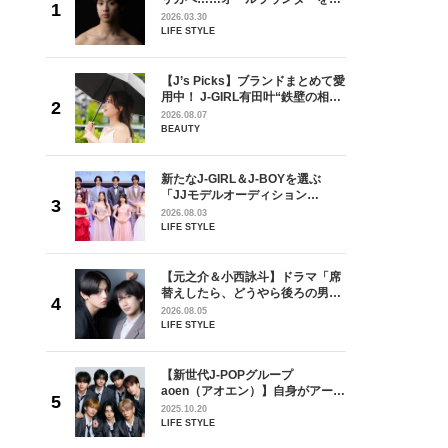
が好きす
指すダンサーは踊ることが好きす
2026.03.30
ロ】
ぎる【王子様の推しドコロ】
LIFE STYLE
vol.29 三宅啄未さん
を選ぶ
【J’s Picks】ブランドまとめて愛
ン
用中！ J-GIRL有田叶“鉄壁の相
選ブロッ
棒”〈ビューティ＆ファッション
2026.08.07
視した
夏の必需品〉
BEAUTY
ます
ラマ「席
新たなJ-GIRL＆J-BOYを選ぶ
ろの男が
「JJモデルオーディション
しい」放
2027」が募集開始！ 予選ブロッ
2026.08.03
自然と詠
クは候補生の“魅力”を重視した
LIFE STYLE
です」
「新システム」に変わります
【元之介＆小西詠斗】ドラマ「席
身がアーテ
替えしたら、どうやら後ろの男が
となった
どうやら俺のこと好きらしい」放
2026.08.05
インクレ
送記念インタビュー♡ 「自然と詠
LIFE STYLE
インタビ
斗くんが可愛く見えたんです」
goメン
【新世代J-POPグループ
／金子玄
aoen（アオエン）】自身がアーテ
葉にでき
ィストを目指すきかっけとなった
2025.10.20
先輩とは―― 新曲「青春インクレ
LIFE STYLE
ディブル」リリース記念インタビ