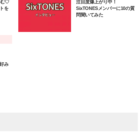
かむ♡
注目度爆上がり中！
ートを
SixTONESメンバーに10の質
問聞いてみた
や好み
BEAUTY
L
【J’s Picks】ブランドまとめて愛
曾祖父のバレエスクール
用中！ J-GIRL有田叶“鉄壁の相
リカへ……オールラウン