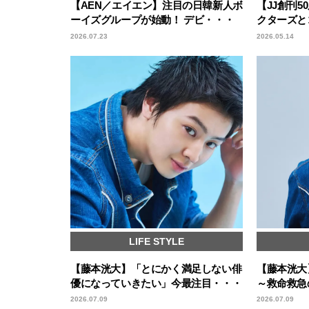
【AEN／エイエン】注目の日韓新人ボ
【JJ創刊
ーイズグループが始動！ デビ・・・
クターズと
2026.07.23
2026.05.14
LIFE STYLE
【藤本洸大】「とにかく満足しない俳
【藤本洸大
優になっていきたい」今最注目・・・
～救命救急
2026.07.09
2026.07.09