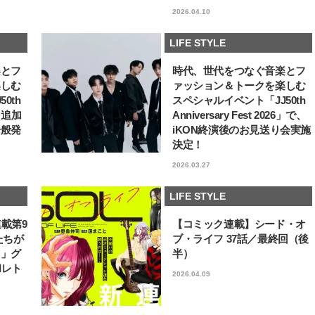
2026.04.10
LIFE STYLE
楽とフ
時代、世代をつなぐ音楽とフ
楽しむ
ァッション＆トークを楽しむ
0th
スペシャルイベント「JJ50th
6」追加
Anniversary Fest 2026」で、
一般発
iKON終演後のお見送り会実施
決定！
2026.03.27
LIFE STYLE
連載第9
【コミック連載】シード・オ
たちが
ブ・ライフ 37話／最終回（後
フ」グ
半）
和レト
2026.04.09