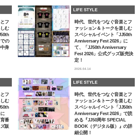
【JJ専属モデルの素顔】ホ・ジウ
【AEN／エイエン】注目
LIFE STYLE
ォンの愛用スキンケアは敏感肌向
人ボーイズグループが始動
け
ュー目前のフレッシュな
2025.12.09
2026.07.23
楽とフ
時代、世代をつなぐ音楽とフ
占インタビュー。7人の
BEAUTY
LIFE STYLE
ります♪
楽しむ
ァッション＆トークを楽しむ
0th
スペシャルイベント「JJ50th
6」での
Anniversary Fest 2026」に
の中身
て、「JJ50th Anniversary
Fest 2026」公式グッズ販売決
定！
2026.04.14
LIFE STYLE
楽とフ
時代、世代をつなぐ音楽とフ
楽しむ
ァッション＆トークを楽しむ
0th
スペシャルイベント「JJ50th
6」に
Anniversary Fest 2026」で読
教育番
める『JJ50周年 SPECIAL
ッズ販
BOOK（デジタル版）』の詳
細公開！