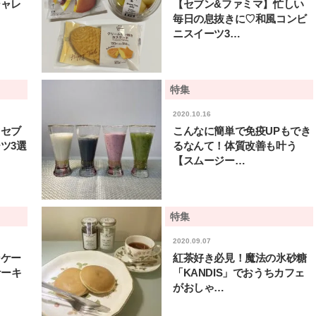
シャレ
【セブン&ファミマ】忙しい
毎日の息抜きに♡和風コンビ
ニスイーツ3…
特集
2020.10.16
♡セブ
こんなに簡単で免疫UPもでき
ツ3選
るなんて！体質改善も叶う
【スムージー…
特集
2020.09.07
ンケー
紅茶好き必見！魔法の氷砂糖
ケーキ
「KANDIS」でおうちカフェ
BEAUTY
L
がおしゃ…
【J’s Picks】悲しい経験でたどり
【元之介＆小西詠斗】ド
着いた…J-BOY三上龍の手放せな
替えしたら、どうやら後