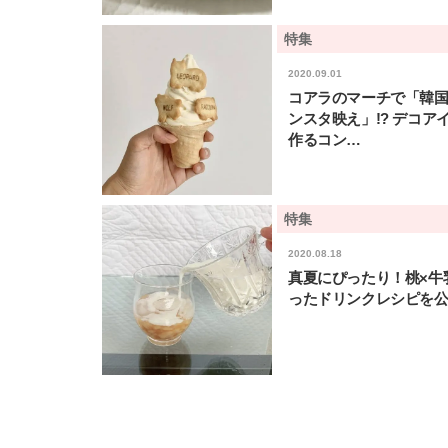
特集
2020.09.01
コアラのマーチで「韓
ンスタ映え」!? デコア
作るコン…
特集
2020.08.18
真夏にぴったり！桃×牛
ったドリンクレシピを