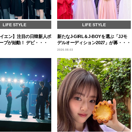
LIFE STYLE
LIFE STYLE
エイエン】注目の日韓新人ボ
新たなJ-GIRL＆J-BOYを選ぶ「JJモ
ープが始動！ デビ・・・
デルオーディション2027」が募・・・
2026.08.03