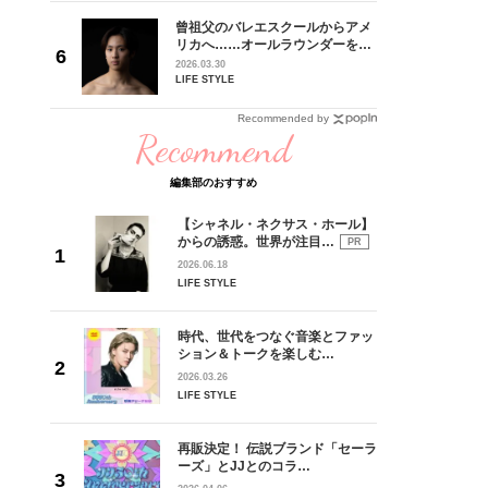
とコラボ
曾祖父のバレエスクールからアメ
POP-
リカへ……オールラウンダーを目
同時開
指すダンサーは踊ることが好きす
2026.03.30
ぎる【王子様の推しドコロ】
LIFE STYLE
vol.29 三宅啄未さん
Recommended by
Recommend
編集部のおすすめ
【シャネル・ネクサス・ホール】
からの誘惑。世界が注目…
PR
2026.06.18
LIFE STYLE
時代、世代をつなぐ音楽とファッ
ション＆トークを楽しむ…
2026.03.26
LIFE STYLE
再販決定！ 伝説ブランド「セーラ
ーズ」とJJとのコラ…