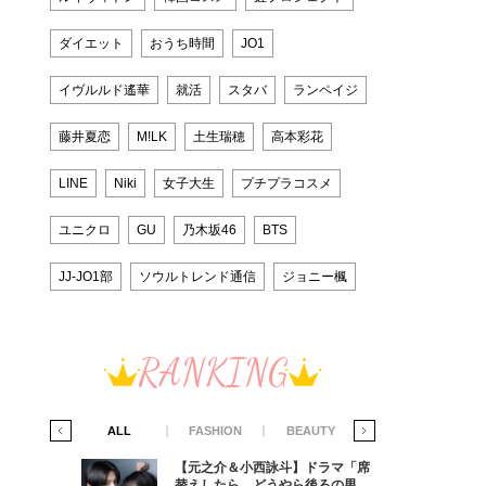
ダイエット
おうち時間
JO1
イヴルルド遙華
就活
スタバ
ランペイジ
藤井夏恋
M!LK
土生瑞穂
高本彩花
LINE
Niki
女子大生
プチプラコスメ
ユニクロ
GU
乃木坂46
BTS
JJ-JO1部
ソウルトレンド通信
ジョニー楓
RANKING
IFE STYLE
ALL
FASHION
BEAUTY
LIFE STYLE
ラマ「席
【元之介＆小西詠斗】ドラマ「席
ろの男が
替えしたら、どうやら後ろの男が