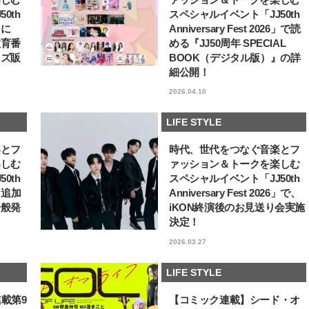
0th
スペシャルイベント「JJ50th
6」に
Anniversary Fest 2026」で読
教育番
める『JJ50周年 SPECIAL
ッズ販
BOOK（デジタル版）』の詳
細公開！
2026.04.10
LIFE STYLE
楽とフ
時代、世代をつなぐ音楽とフ
楽しむ
ァッション＆トークを楽しむ
0th
スペシャルイベント「JJ50th
6」追加
Anniversary Fest 2026」で、
一般発
iKON終演後のお見送り会実施
決定！
2026.03.27
LIFE STYLE
連載第9
【コミック連載】シード・オ