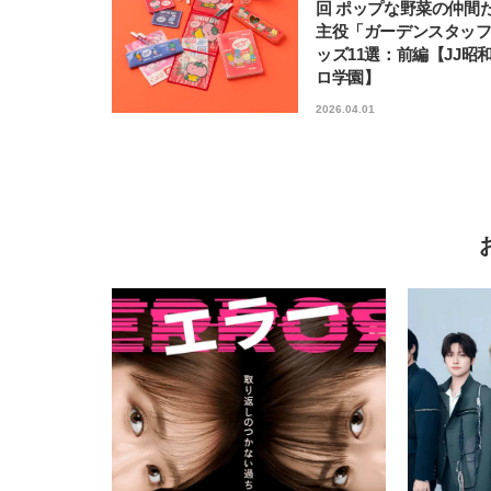
回 ポップな野菜の仲間
主役「ガーデンスタッ
ッズ11選：前編【JJ昭
ロ学園】
2026.04.01