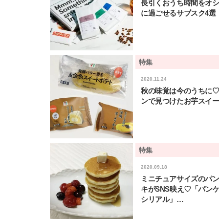
長引くおうち時間をオ
に過ごせるサブスク4選
特集
2020.11.24
秋の味覚は今のうちに
ンで見つけたお芋スイー
特集
2020.09.18
ミニチュアサイズのパ
キがSNS映え♡「パン
シリアル」…