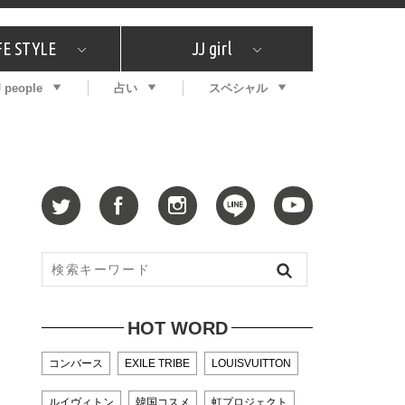
FE STYLE
JJ girl
J people
占い
スペシャル
メガイド
ッフの"それどこの"？
コスメ全部試してみた
エンタメ
プチプラ
What's NEW？
プレゼント
特集
おしゃラン！
プレゼント
恋愛
特集
コラム
インタビュー
サイン占い
毎週更新！ ジョニー楓の12星座占い
最新号
SNSキャンペーン
バックナンバー
HOT WORD
コンバース
EXILE TRIBE
LOUISVUITTON
ルイヴィトン
韓国コスメ
虹プロジェクト