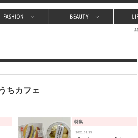
FASHION
BEAUTY
LI
J
美容担当のお気に入り
What's NEW？
占い
韓国
特集
What's NEW？
韓国
SNAP
ザ・ベスト5
特集
ザ・ベスト5
プレゼント
旅
JJグル
JJスタ
フォーチュンサイクル
ネイチャー
うちカフェ
特集
2021.01.15