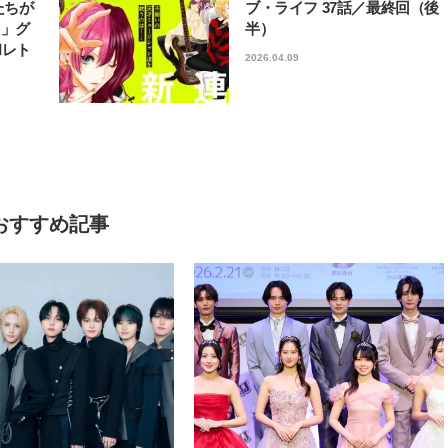
たちが
ブ・ライフ 37話／最終回（後
フ」グ
半）
和レト
2026.04.09
おすすめ記事