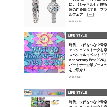
に。【シャネル】が贈
遠の絆を形にする「ブ
ルフェア」
PR
2026.07.24
LIFE STYLE
時代、世代をつなぐ音
ァッション＆トークを
スペシャルイベント「JJ5
Anniversary Fest 202
パートナー企業ブース
をご紹介！
2026.04.14
LIFE STYLE
時代、世代をつなぐ音
ァッション＆トークを