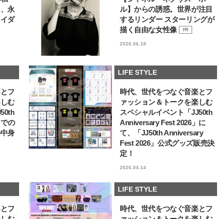
る、永
ル】からの誘惑。世界が注目
ライダ
するリンダー スターリングが
描く自由な女性像
PR
2026.06.18
LIFE STYLE
楽とフ
時代、世代をつなぐ音楽とフ
楽しむ
ァッション＆トークを楽しむ
0th
スペシャルイベント「JJ50th
6」での
Anniversary Fest 2026」に
の中身
て、「JJ50th Anniversary
Fest 2026」公式グッズ販売決
定！
2026.04.14
LIFE STYLE
楽とフ
時代、世代をつなぐ音楽とフ
楽しむ
ァッション＆トークを楽しむ