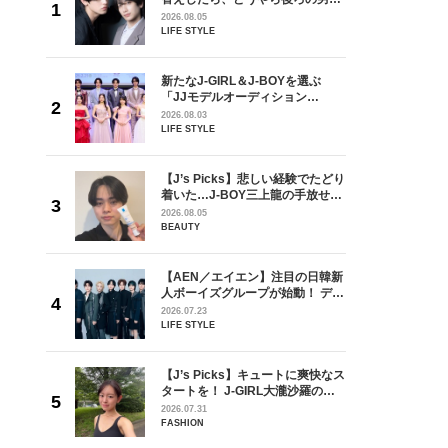
しい」放
どうやら俺のこと好きらしい」放
2026.08.05
自然と詠
送記念インタビュー♡ 「自然と詠
LIFE STYLE
です」
斗くんが可愛く見えたんです」
を選ぶ
新たなJ-GIRL＆J-BOYを選ぶ
ン
「JJモデルオーディション
選ブロッ
2027」が募集開始！ 予選ブロッ
2026.08.03
視した
クは候補生の“魅力”を重視した
LIFE STYLE
ます
「新システム」に変わります
の日韓新
【J’s Picks】悲しい経験でたどり
！ デビ
着いた…J-BOY三上龍の手放せな
面々を独
い“オールインワン”アイテム〈ビ
2026.08.05
魅力に迫
ューティ＆ファッション夏の必需
BEAUTY
品〉
からアメ
【AEN／エイエン】注目の日韓新
ダーを目
人ボーイズグループが始動！ デビ
が好きす
ュー目前のフレッシュな面々を独
2026.07.23
ロ】
占インタビュー。7人の魅力に迫
LIFE STYLE
ります♪
チェ・ソン
【J’s Picks】キュートに爽快なス
ウル・新
タートを！ J-GIRL大瀧沙羅の軽
】#002
やかな朝活〈気分をアゲるアイテ
2026.07.31
ム＆ルーティーン〉
FASHION