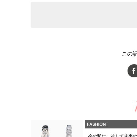
この
FASHION
今の私に、そして未来