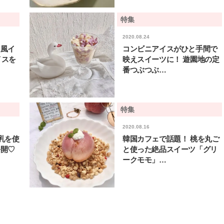
い“オールインワン”アイテム〈ビ
どうやら俺のこと好きら
2026.08.05
2026.08.05
ューティ＆ファッション夏の必需
送記念インタビュー♡ 「
BEAUTY
LIFE STYLE
特集
品〉
斗くんが可愛く見えたん
2020.08.24
【J’s Picks】J-GIRL早坂萌香の
新たなJ-GIRL＆J-BOY
国風イ
コンビニアイスがひと手間で
徹底した日焼けケア！ でも、いち
「JJモデルオーディショ
ばん大切なのは…〈ビューティ＆
2027」が募集開始！ 予
イスを
映えスイーツに！ 遊園地の定
2026.07.24
2026.08.03
ファッション夏の必需品〉
クは候補生の“魅力”を重
BEAUTY
LIFE STYLE
番つぶつぶ…
「新システム」に変わり
【J’s Picks】J-BOY中田凌多
【AEN／エイエン】注目
は“汗と暑さ”に悩める仕事終わり
人ボーイズグループが始動
もスマートに〈ビューティ＆ファ
ュー目前のフレッシュな
2026.07.15
2026.07.23
特集
ッション夏の必需品〉
占インタビュー。7人の
BEAUTY
LIFE STYLE
ります♪
2020.08.16
乳を使
韓国カフェで話題！ 桃を丸ご
【注目アーティストRainy。っ
曾祖父のバレエスクール
て？】忙しい日でも欠かせない、
リカへ……オールラウン
公開♡
と使った絶品スイーツ「グリ
朝と夜のケアでつくられる透明感
指すダンサーは踊ること
2026.01.30
2026.03.30
ークモモ」…
ぎる【王子様の推しドコ
BEAUTY
LIFE STYLE
vol.29 三宅啄未さん
【注目アーティストRainy。っ
アーティスト Hyeok（
て？】自称“コスメオタク見習
ヒョク）が激推しするソ
い”のポーチの中身、拝見しま
沙のタッカンマリ【リア韓
2026.01.30
2026.08.01
す！
BEAUTY
LIFE STYLE