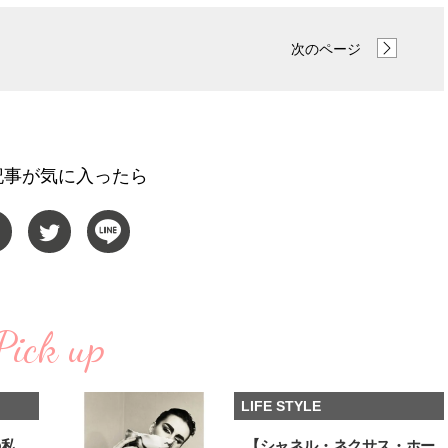
【JJ専属モデルの素顔】ツヤと輝
サンリオキャラクターズ
きを放つ美肌を生み出す松川 星の
した「JJ50周年スペシャル
次のページ
愛用スキンケア
UPストア」広島・岩手で
2025.12.16
2026.08.01
催！
BEAUTY
LIFE STYLE
記事が気に入ったら
Pick up
LIFE STYLE
の私
【シャネル・ネクサス・ホー