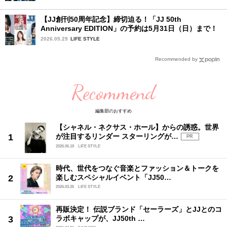
【JJ創刊50周年記念】締切迫る！「JJ 50th
Anniversary EDITION」の予約は5月31日（日）まで！
2026.05.29
LIFE STYLE
Recommended by
Recommend
編集部のおすすめ
【シャネル・ネクサス・ホール】からの誘惑。世界
が注目するリンダー スターリングが…
PR
2026.06.18
LIFE STYLE
時代、世代をつなぐ音楽とファッション＆トークを
楽しむスペシャルイベント「JJ50…
2026.03.26
LIFE STYLE
再販決定！ 伝説ブランド「セーラーズ」とJJとのコ
ラボキャップが、JJ50th …