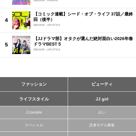
2026.04.06
FASHION
【コミック連載】シード・オブ・ライフ 37話／最終
回（後半）
2026.04.09
LIFE STYLE
【JJドラマ部】オタクが選んだ絶対面白い2026年春
ドラマBEST５
2026.04.09
LIFE STYLE
ファッション
ビューティ
ライフスタイル
JJ girl
JJ people
占い
スペシャル
読者モデル募集