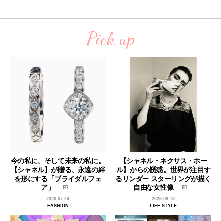
Pick up
今の私に、そして未来の私に。
【シャネル・ネクサス・ホー
【シャネル】が贈る、永遠の絆
ル】からの誘惑。世界が注目す
を形にする「ブライダルフェ
るリンダー スターリングが描く
ア」
自由な女性像
PR
PR
2026.07.24
2026.06.18
FASHION
LIFE STYLE