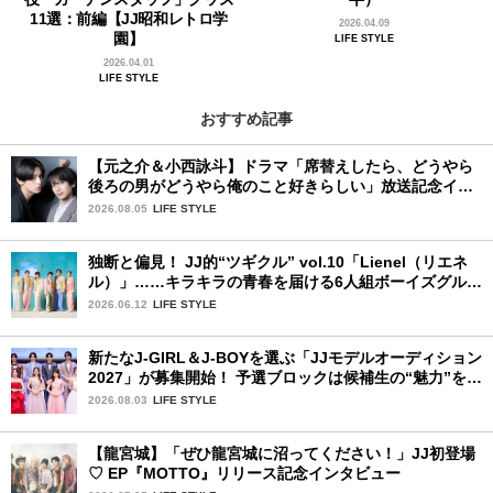
11選：前編【JJ昭和レトロ学
2026.04.09
園】
LIFE STYLE
2026.04.01
LIFE STYLE
おすすめ記事
【元之介＆小西詠斗】ドラマ「席替えしたら、どうやら
後ろの男がどうやら俺のこと好きらしい」放送記念イン
タビュー♡ 「自然と詠斗くんが可愛く見えたんです」
2026.08.05
LIFE STYLE
独断と偏見！ JJ的“ツギクル” vol.10「Lienel（リエネ
ル）」……キラキラの青春を届ける6人組ボーイズグルー
プ
2026.06.12
LIFE STYLE
新たなJ-GIRL＆J-BOYを選ぶ「JJモデルオーディション
2027」が募集開始！ 予選ブロックは候補生の“魅力”を重
視した「新システム」に変わります
2026.08.03
LIFE STYLE
【龍宮城】「ぜひ龍宮城に沼ってください！」JJ初登場
♡ EP『MOTTO』リリース記念インタビュー