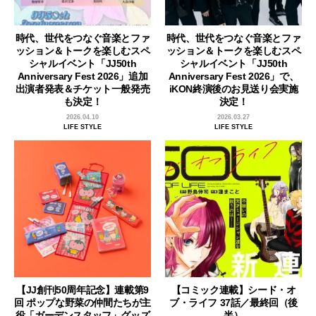
時代、世代をつなぐ音楽とファ
時代、世代をつなぐ音楽とファ
ッション＆トークを楽しむスペ
ッション＆トークを楽しむスペ
シャルイベント「JJ50th
シャルイベント「JJ50th
Anniversary Fest 2026」追加
Anniversary Fest 2026」で、
出演者発表＆チケット一般発売
iKON終演後のお見送り会実施
も決定！
決定！
2026.04.10
2026.03.27
LIFE STYLE
LIFE STYLE
【JJ創刊50周年記念】連載第9
【コミック連載】シード・オ
回 ポップな野菜の仲間たちが主
ブ・ライフ 37話／最終回（後
役「ガーデンスタッフ」グッズ
半）