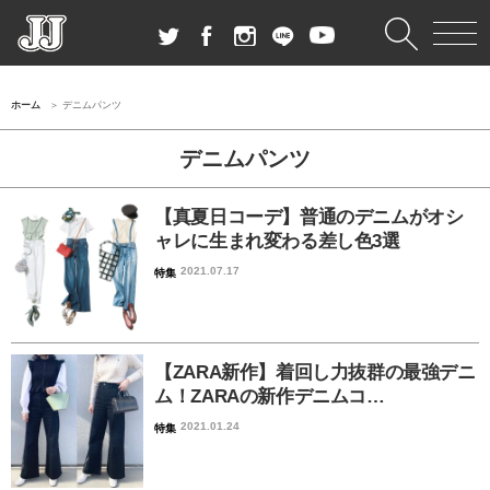
ホーム
デニムパンツ
デニムパンツ
【真夏日コーデ】普通のデニムがオシ
ャレに生まれ変わる差し色3選
2021.07.17
特集
【ZARA新作】着回し力抜群の最強デニ
ム！ZARAの新作デニムコ…
2021.01.24
特集