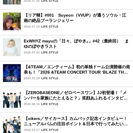
2026.07.25
LIFE STYLE
【リア韓】#001 Suyeon（VVUP）が通うソウル・江
南の絶品ブーランジェリー
2026.07.15
LIFE STYLE
ExWHYZ mayuの「日々、ぼやき｡」#42（最終回） ま
ゆのぼやきラスト
2026.07.24
LIFE STYLE
【&TEAM／エンティーム】初の単独ドーム公演開催の発
表も！「2026 &TEAM CONCERT TOUR ‘BLAZE THE
WAY’」神奈川公演初日レポ
2026.05.28
LIFE STYLE
【ZEROBASEONE／ゼロベースワン】JJ初登場！「メ
ンバーを家族にたとえると？」笑顔あふれるインタビュ
ー♡
2026.06.16
LIFE STYLE
【xikers／サイカース】カムバック記念インタビュー！
ニューアルバムの注目ポイント＆日本で行ってみたい場
所は？
2026.05.27
LIFE STYLE