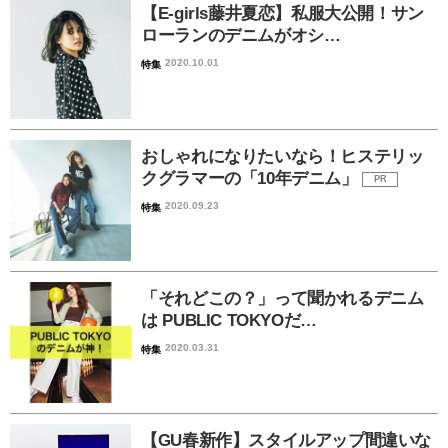
【E-girls藤井夏恋】私服大公開！サン
ローランのデニムがオシ…
2020.10.01
特集
おしゃれになりたいなら！ヒステリッ
クグラマーの「10年デニム」
PR
2020.09.23
特集
「それどこの？」って聞かれるデニム
は PUBLIC TOKYOだ…
2020.03.31
特集
【GU春新作】スタイルアップ間違いな