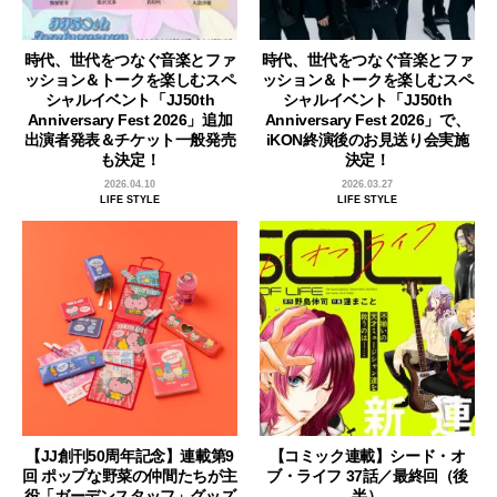
時代、世代をつなぐ音楽とファ
時代、世代をつなぐ音楽とファ
ッション＆トークを楽しむスペ
ッション＆トークを楽しむスペ
シャルイベント「JJ50th
シャルイベント「JJ50th
Anniversary Fest 2026」追加
Anniversary Fest 2026」で、
出演者発表＆チケット一般発売
iKON終演後のお見送り会実施
も決定！
決定！
2026.04.10
2026.03.27
LIFE STYLE
LIFE STYLE
【JJ創刊50周年記念】連載第9
【コミック連載】シード・オ
回 ポップな野菜の仲間たちが主
ブ・ライフ 37話／最終回（後
役「ガーデンスタッフ」グッズ
半）