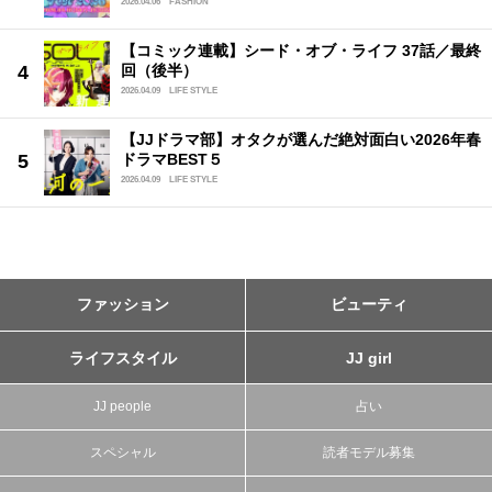
2026.04.06
FASHION
【コミック連載】シード・オブ・ライフ 37話／最終
回（後半）
2026.04.09
LIFE STYLE
【JJドラマ部】オタクが選んだ絶対面白い2026年春
ドラマBEST５
2026.04.09
LIFE STYLE
ファッション
ビューティ
ライフスタイル
JJ girl
JJ people
占い
スペシャル
読者モデル募集