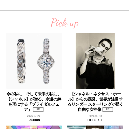
Pick up
今の私に、そして未来の私に。
【シャネル・ネクサス・ホー
【シャネル】が贈る、永遠の絆
ル】からの誘惑。世界が注目す
を形にする「ブライダルフェ
るリンダー スターリングが描く
ア」
自由な女性像
PR
PR
2026.07.24
2026.06.18
FASHION
LIFE STYLE