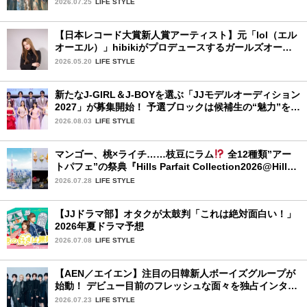
2026.07.25
LIFE STYLE
【日本レコード大賞新人賞アーティスト】元「lol（エル
オーエル）」hibikiがプロデュースするガールズオーデ
ィションが始動！ 応募は5月31日（日）まで
2026.05.20
LIFE STYLE
新たなJ-GIRL＆J-BOYを選ぶ「JJモデルオーディション
2027」が募集開始！ 予選ブロックは候補生の“魅力”を重
視した「新システム」に変わります
2026.08.03
LIFE STYLE
マンゴー、桃×ライチ……枝豆にラム
全12種類”アー
トパフェ”の祭典『Hills Parfait Collection2026@Hills
House』
2026.07.28
LIFE STYLE
【JJドラマ部】オタクが太鼓判「これは絶対面白い！」
2026年夏ドラマ予想
2026.07.08
LIFE STYLE
【AEN／エイエン】注目の日韓新人ボーイズグループが
始動！ デビュー目前のフレッシュな面々を独占インタビ
ュー。7人の魅力に迫ります♪
2026.07.23
LIFE STYLE