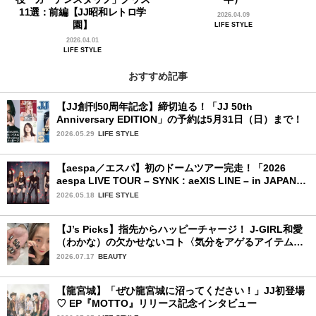
11選：前編【JJ昭和レトロ学
2026.04.09
園】
LIFE STYLE
2026.04.01
LIFE STYLE
おすすめ記事
【JJ創刊50周年記念】締切迫る！「JJ 50th
Anniversary EDITION」の予約は5月31日（日）まで！
2026.05.29
LIFE STYLE
【aespa／エスパ】初のドームツアー完走！「2026
aespa LIVE TOUR – SYNK : aeXIS LINE – in JAPAN
[SPECIAL EDITION DOME TOUR] 」東京ドーム公演2
2026.05.18
LIFE STYLE
日目を詳細レポート【前編】
【J’s Picks】指先からハッピーチャージ！ J-GIRL和愛
（わかな）の欠かせないコト〈気分をアゲるアイテム＆
ルーティーン〉
2026.07.17
BEAUTY
【龍宮城】「ぜひ龍宮城に沼ってください！」JJ初登場
♡ EP『MOTTO』リリース記念インタビュー