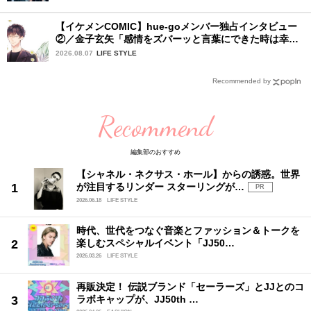
【イケメンCOMIC】hue-goメンバー独占インタビュー
②／金子玄矢「感情をズバーッと言葉にできた時は幸
せ〜」
2026.08.07
LIFE STYLE
Recommended by
Recommend
編集部のおすすめ
【シャネル・ネクサス・ホール】からの誘惑。世界
が注目するリンダー スターリングが…
PR
2026.06.18
LIFE STYLE
時代、世代をつなぐ音楽とファッション＆トークを
楽しむスペシャルイベント「JJ50…
2026.03.26
LIFE STYLE
再販決定！ 伝説ブランド「セーラーズ」とJJとのコ
ラボキャップが、JJ50th …