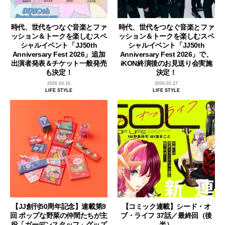
時代、世代をつなぐ音楽とファ
時代、世代をつなぐ音楽とファ
ッション＆トークを楽しむスペ
ッション＆トークを楽しむスペ
シャルイベント「JJ50th
シャルイベント「JJ50th
Anniversary Fest 2026」追加
Anniversary Fest 2026」で、
出演者発表＆チケット一般発売
iKON終演後のお見送り会実施
も決定！
決定！
2026.04.10
2026.03.27
LIFE STYLE
LIFE STYLE
【JJ創刊50周年記念】連載第9
【コミック連載】シード・オ
回 ポップな野菜の仲間たちが主
ブ・ライフ 37話／最終回（後
役「ガーデンスタッフ」グッズ
半）