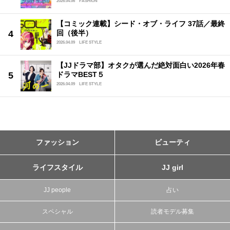
2026.04.06
FASHION
【コミック連載】シード・オブ・ライフ 37話／最終
回（後半）
2026.04.09
LIFE STYLE
【JJドラマ部】オタクが選んだ絶対面白い2026年春
ドラマBEST５
2026.04.09
LIFE STYLE
ファッション
ビューティ
ライフスタイル
JJ girl
JJ people
占い
スペシャル
読者モデル募集