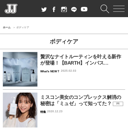
ホーム
ボディケア
ボディケア
贅沢なナイトルーティンを叶える新作
が登場！【BARTH】インバス…
2025.02.03
What's NEW？
ミスコン美女のコンプレックス解消の
秘密は「ミュゼ」って知ってた？
PR
2020.12.23
特集