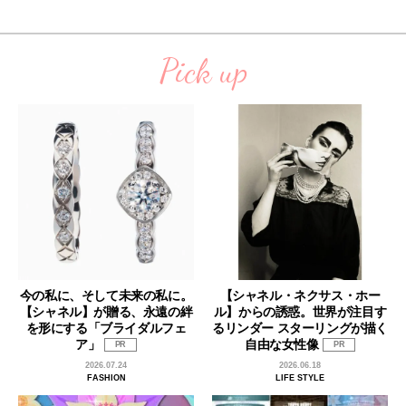
Pick up
今の私に、そして未来の私に。
【シャネル・ネクサス・ホー
【シャネル】が贈る、永遠の絆
ル】からの誘惑。世界が注目す
を形にする「ブライダルフェ
るリンダー スターリングが描く
ア」
自由な女性像
PR
PR
2026.07.24
2026.06.18
FASHION
LIFE STYLE