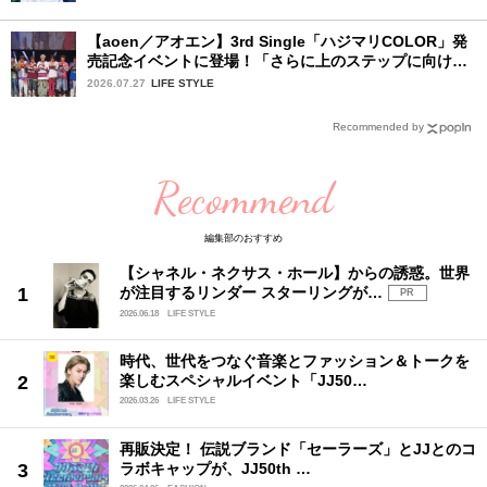
【aoen／アオエン】3rd Single「ハジマリCOLOR」発
売記念イベントに登場！「さらに上のステップに向けた
新たなハジマリになるように」と爽やかな笑顔で意気込
2026.07.27
LIFE STYLE
みを！
Recommended by
Recommend
編集部のおすすめ
【シャネル・ネクサス・ホール】からの誘惑。世界
が注目するリンダー スターリングが…
PR
2026.06.18
LIFE STYLE
時代、世代をつなぐ音楽とファッション＆トークを
楽しむスペシャルイベント「JJ50…
2026.03.26
LIFE STYLE
再販決定！ 伝説ブランド「セーラーズ」とJJとのコ
ラボキャップが、JJ50th …