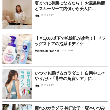
夏までに美肌になるなら！ お風呂時間
とスムージーで内側から美人に…
2020.05.27
特集
【￥1,000以下で乾燥肌が改善！】ドラ
ッグストアの泡系ボディケ…
2020.05.03
美容担当のお気に入り
いつでも脱げるカラダに！ 自粛中こそ
やりたい「背中の角質ケア」に…
2020.04.27
特集
憧れのカラダ♡ 神戸女子・塚本いづみ