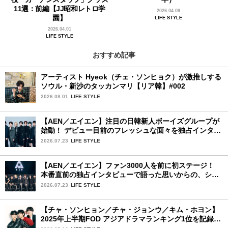
11選：前編【JJ昭和レトロ学
2026.04.09
園】
LIFE STYLE
2026.04.01
LIFE STYLE
おすすめ記事
アーティスト Hyeok（チェ・ソンヒョク）が激推しする
ソウル・新沙のタッカンマリ【リア韓】#002
2026.08.01
LIFE STYLE
【AEN／エイエン】注目の日韓新人ボーイズグループが
始動！ デビュー目前のフレッシュな面々を独占インタビ
ュー。7人の魅力に迫ります♪
2026.07.23
LIFE STYLE
【AEN／エイエン】ファン3000人を前に初ステージ！
本番直前の独占インタビューで語った思いからの、ショ
ーケース完全レポート！
2026.07.23
LIFE STYLE
【チャ・ソンヒョン／チャ・ジョンウ／キム・ホヨン】
2025年上半期FOD アジアドラマランキング1位を記録！
韓国BLドラマ「秘密の間柄」出演の3人に来日記念イン