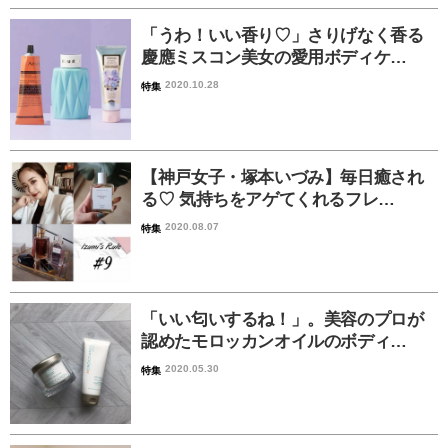
「うわ！いい香り♡」さりげなく香る
慶應ミスコン美女の愛用ボディケ…
2020.10.28
特集
【神戸女子・塚本いづみ】毎日癒され
る♡ 気持ちをアゲてくれるフレ…
2020.08.07
特集
「いい匂いするね！」。美容のプロが
認めたモロッカンオイルのボディ…
2020.05.30
特集