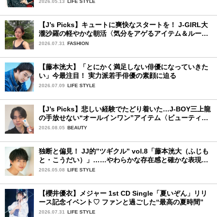
2026.05.13
LIFE STYLE
タビュー♡
【J’s Picks】キュートに爽快なスタートを！ J-GIRL大
瀧沙羅の軽やかな朝活〈気分をアゲるアイテム＆ルーテ
ィーン〉
2026.07.31
FASHION
【藤本洸大】「とにかく満足しない俳優になっていきた
い」今最注目！ 実力派若手俳優の素顔に迫る
2026.07.09
LIFE STYLE
【J’s Picks】悲しい経験でたどり着いた…J-BOY三上龍
の手放せない“オールインワン”アイテム〈ビューティ＆
ファッション夏の必需品〉
2026.08.05
BEAUTY
独断と偏見！ JJ的”ツギクル” vol.8「藤本洸大（ふじも
と・こうだい）」……やわらかな存在感と確かな表現力
で、じわりと心をつかむ注目株
2026.05.08
LIFE STYLE
【櫻井優衣】メジャー 1st CD Single「夏いぞん」リリ
ース記念イベント♡ ファンと過ごした“最高の夏時間”
2026.07.31
LIFE STYLE