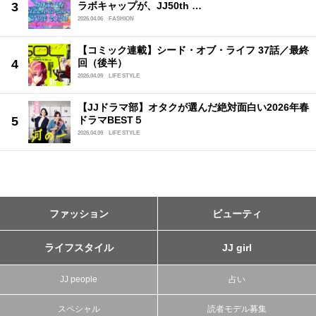
ラボキャップが、JJ50th …
2026.04.06
FASHION
【コミック連載】シード・オブ・ライフ 37話／最終
回（後半）
2026.04.09
LIFE STYLE
【JJドラマ部】オタクが選んだ絶対面白い2026年春
ドラマBEST５
2026.04.09
LIFE STYLE
ファッション
ビューティ
ライフスタイル
JJ girl
JJ people
占い
スペシャル
読者モデル募集