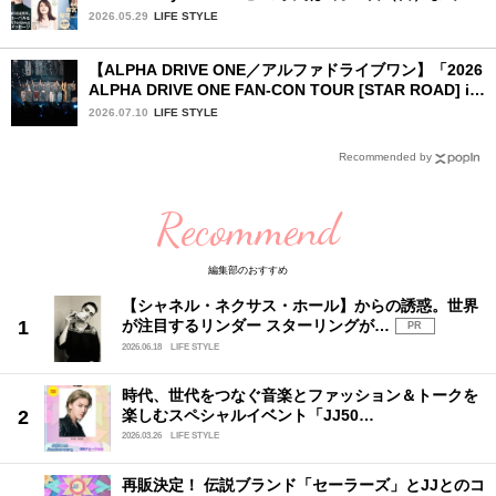
2026.05.29
LIFE STYLE
【ALPHA DRIVE ONE／アルファドライブワン】「2026
ALPHA DRIVE ONE FAN-CON TOUR [STAR ROAD] in
YOKOHAMA」1日目詳細レポ【後編】
2026.07.10
LIFE STYLE
Recommended by
Recommend
編集部のおすすめ
【シャネル・ネクサス・ホール】からの誘惑。世界
が注目するリンダー スターリングが…
PR
2026.06.18
LIFE STYLE
時代、世代をつなぐ音楽とファッション＆トークを
楽しむスペシャルイベント「JJ50…
2026.03.26
LIFE STYLE
再販決定！ 伝説ブランド「セーラーズ」とJJとのコ