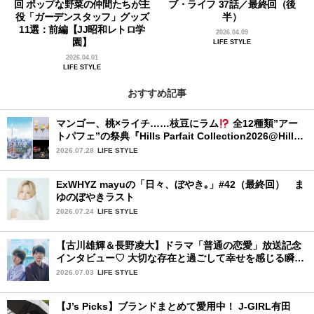
回 ポップな野菜の仲間たちが主
ブ・ライフ 37話／最終回（後
役「ガーデンスタッフ」グッズ
半）
11選：前編【JJ昭和レトロ学
2026.04.09
園】
LIFE STYLE
2026.04.01
LIFE STYLE
おすすめ記事
マンゴー、桃×ライチ……枝豆にラム
全12種類”アー
トパフェ”の祭典『Hills Parfait Collection2026@Hills
House』
2026.07.28
LIFE STYLE
ExWHYZ mayuの「日々、ぼやき｡」#42（最終回） ま
ゆのぼやきラスト
2026.07.24
LIFE STYLE
【古川雄輝＆長野凌大】ドラマ「普通の恋愛」放送記念
インタビュー♡ 大切な存在と過ごして幸せを感じる瞬間
は？
2026.07.03
LIFE STYLE
【J’s Picks】ブランドまとめて愛用中！ J-GIRL有田