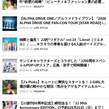
叶“鉄壁の相棒”〈ビューティ＆ファッション夏の必需
品〉
2026.08.07
BEAUTY
【ALPHA DRIVE ONE／アルファドライブワン】「2026
ALPHA DRIVE ONE FAN-CON TOUR [STAR ROAD] in
YOKOHAMA」1日目詳細レポ【前編】
2026.07.10
LIFE STYLE
独断と偏見！ JJ的“ツギクル” vol.10「Lienel（リエネ
ル）」……キラキラの青春を届ける6人組ボーイズグルー
プ
2026.06.12
LIFE STYLE
サンリオキャラクターズとコラボした「JJ50周年スペシ
ャルPOP-UPストア」広島・岩手で同時開催！
2026.08.01
LIFE STYLE
【J’s Picks】キュートに爽快なスタートを！ J-GIRL大
瀧沙羅の軽やかな朝活〈気分をアゲるアイテム＆ルーテ
ィーン〉
2026.07.31
FASHION
【JJ創刊50周年記念】締切迫る！「JJ 50th
Anniversary EDITION」の予約は5月31日（日）まで！