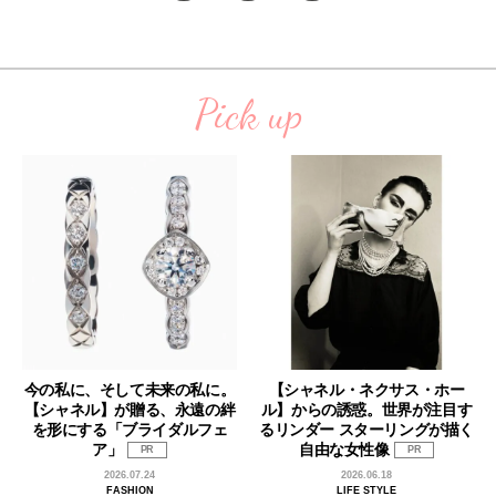
Pick up
今の私に、そして未来の私に。
【シャネル・ネクサス・ホー
【シャネル】が贈る、永遠の絆
ル】からの誘惑。世界が注目す
を形にする「ブライダルフェ
るリンダー スターリングが描く
ア」
自由な女性像
PR
PR
2026.07.24
2026.06.18
FASHION
LIFE STYLE