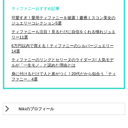
ティファニーおすすめ記事
可愛すぎ！愛用ティファニーを披露！慶應ミスコン美女の
ジュエリーコレクション5選
ティファニーも注目！見るたびに自信をくれる憧れジュエ
リー11選
6万円以内で買える！ティファニーのシルバージュエリー
14選
ティファニーのリングとセリーヌのライダース! 人気モデ
ルが「一生モノ」と認めた理由とは
身に付けるだけで人と差がつく！20代だから似合う「ティ
ファニー」4選
Nikiのプロフィール