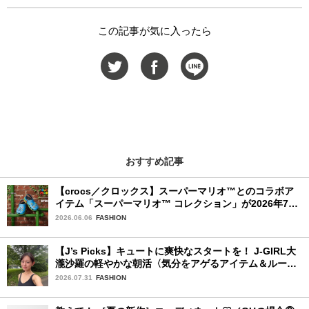
この記事が気に入ったら
おすすめ記事
【crocs／クロックス】スーパーマリオ™とのコラボア
イテム「スーパーマリオ™ コレクション」が2026年7月
16日より発売開始！
2026.06.06
FASHION
【J’s Picks】キュートに爽快なスタートを！ J-GIRL大
瀧沙羅の軽やかな朝活〈気分をアゲるアイテム＆ルーテ
ィーン〉
2026.07.31
FASHION