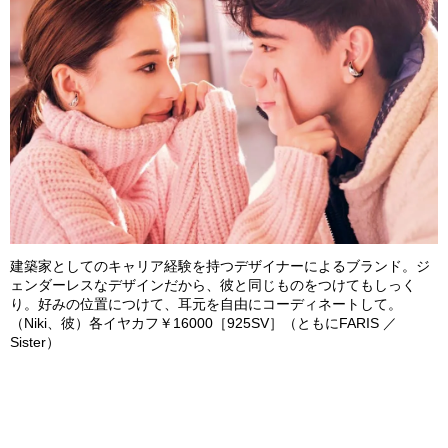
建築家としてのキャリア経験を持つデザイナーによるブランド。ジ
ェンダーレスなデザインだから、彼と同じものをつけてもしっく
り。好みの位置につけて、耳元を自由にコーディネートして。
（
Niki
、彼）
各イヤカフ￥
16
000
［
925
SV
］（ともに
FARIS
／
Sister
）