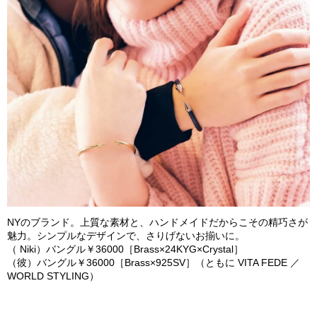
NY
のブランド。上質な素材と、ハンドメイドだからこその精巧さが
魅力。シンプルなデザインで、さりげないお揃いに。
（
Niki
）バングル￥
36
000
［
Brass
×
24
KYG
×
Crystal
］
（彼）バングル￥
36
000
［
Brass
×
925
SV
］（ともに
VITA FEDE
／
WORLD STYLING
）