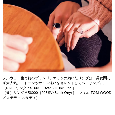
ノルウェー生まれのブランド。エッジの効いたリングは、男女問わ
ず大人気。ストーンやサイズ違いをセレクトしてペアリングに。
（
Niki
）
リング￥
51000
［
925
SV
×
Pink Opal
］
（彼）リング￥
56000
［
92
5
SV
×
Black Onyx
］（ともに
TOM WOOD
／ステディ スタディ）