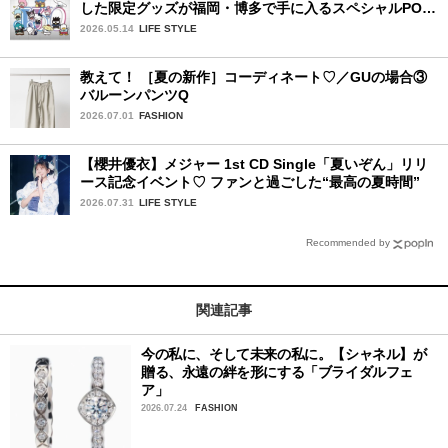
した限定グッズが福岡・博多で手に入るスペシャルPOP-
UPストア！
2026.05.14
LIFE STYLE
教えて！ ［夏の新作］コーディネート♡／GUの場合③
バルーンパンツQ
2026.07.01
FASHION
【櫻井優衣】メジャー 1st CD Single「夏いぞん」リリ
ース記念イベント♡ ファンと過ごした“最高の夏時間”
2026.07.31
LIFE STYLE
Recommended by
関連記事
今の私に、そして未来の私に。【シャネル】が
贈る、永遠の絆を形にする「ブライダルフェ
ア」
2026.07.24
FASHION