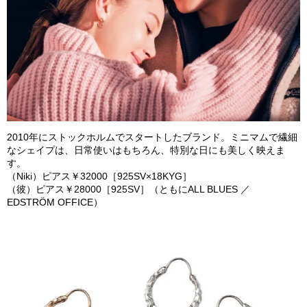
2010
年にストックホルムでスタートしたブランド。ミニマムで繊細
なシェイプは、日常使いはもちろん、特別な日にも美しく映えま
す。
（
Niki
）ピアス￥
32
000
［
925
S
V
×
18
KYG
］
（彼）ピアス￥
28
000
［
925
SV
］（とも
に
ALL BLUES
／
EDSTRÖM OFFICE
）