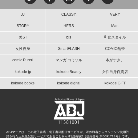
JJ
CLASSY.
VERY
STORY
HERS
Mart
美ST
bis
和食スタイル
女性自身
SmartFLASH
COMIC熱帯
comic Pureri
マンガ コミソル
本がすき。
kokode.jp
kokode Beauty
女性自身百貨店
kokode books
kokode digital
kokode GIFT
ABJマークは、この電子書店・電子書籍配信サービスが、著作権者からコンテンツ使用許
諾を得た正規版配信サービスであることを示す登録商標（登録番号 第6091713号）です。