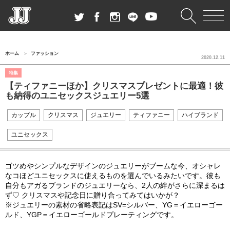
ホーム
ファッション
2020.12.11
特集
【ティファニーほか】クリスマスプレゼントに最適！彼
も納得のユニセックスジュエリー5選
カップル
クリスマス
ジュエリー
ティファニー
ハイブランド
ユニセックス
ゴツめやシンプルなデザインのジュエリーがブームな今、オシャレ
なコほどユニセックスに使えるものを選んでいるみたいです。彼も
自分もアガるブランドのジュエリーなら、
2
人の絆がさらに深まるは
ず♡ クリスマスや記念日に贈り合ってみてはいかが？
※ジュエリーの素材の省略表記は
SV=
シルバー、
YG
＝イエローゴー
ルド、
YGP
＝イエローゴールドプレーティングです。