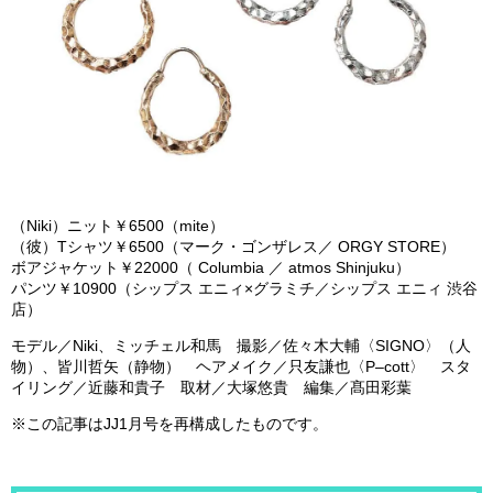
（
Niki
）ニット￥
6
500
（
mite
）
（彼）
T
シャツ￥
6
500
（マーク・ゴンザレス／
ORGY STORE
）
ボアジャケット￥
22
000
（
Columbia
／
atmos Shinjuku
）
パンツ￥
10
900
（シップス エニィ×グラミチ／シップス エニィ 渋谷
店）
モデル／
Niki
、
ミッチェル和馬 撮影／佐々木大輔〈
SIGNO
〉（人
物）、皆川哲矢（静物） ヘアメイク／只
友謙也〈
P
–
cott
〉 スタ
イリング／近藤和貴子 取材／大塚悠貴 編集／髙田彩葉
※
この記事は
JJ1
月号を再構成したものです。