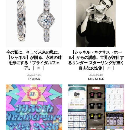
今の私に、そして未来の私に。
【シャネル・ネクサス・ホー
【シャネル】が贈る、永遠の絆
ル】からの誘惑。世界が注目す
を形にする「ブライダルフェ
るリンダー スターリングが描く
ア」
自由な女性像
PR
PR
2026.07.24
2026.06.18
FASHION
LIFE STYLE