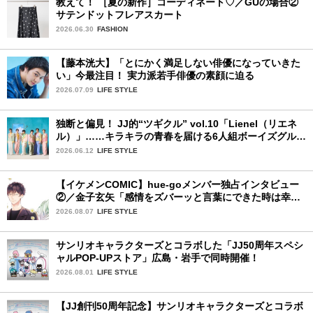
教えて！ ［夏の新作］コーディネート♡／GUの場合②
サテンドットフレアスカート
2026.06.30
FASHION
【藤本洸大】「とにかく満足しない俳優になっていきた
い」今最注目！ 実力派若手俳優の素顔に迫る
2026.07.09
LIFE STYLE
独断と偏見！ JJ的“ツギクル” vol.10「Lienel（リエネ
ル）」……キラキラの青春を届ける6人組ボーイズグルー
プ
2026.06.12
LIFE STYLE
【イケメンCOMIC】hue-goメンバー独占インタビュー
②／金子玄矢「感情をズバーッと言葉にできた時は幸
せ〜」
2026.08.07
LIFE STYLE
サンリオキャラクターズとコラボした「JJ50周年スペシ
ャルPOP-UPストア」広島・岩手で同時開催！
2026.08.01
LIFE STYLE
【JJ創刊50周年記念】サンリオキャラクターズとコラボ