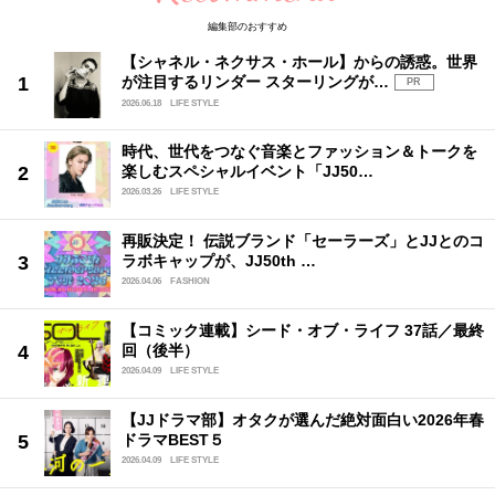
編集部のおすすめ
【シャネル・ネクサス・ホール】からの誘惑。世界
が注目するリンダー スターリングが…
PR
2026.06.18
LIFE STYLE
時代、世代をつなぐ音楽とファッション＆トークを
楽しむスペシャルイベント「JJ50…
2026.03.26
LIFE STYLE
再販決定！ 伝説ブランド「セーラーズ」とJJとのコ
ラボキャップが、JJ50th …
2026.04.06
FASHION
【コミック連載】シード・オブ・ライフ 37話／最終
回（後半）
2026.04.09
LIFE STYLE
【JJドラマ部】オタクが選んだ絶対面白い2026年春
ドラマBEST５
2026.04.09
LIFE STYLE