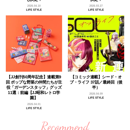
2026.04.10
2026.03.27
LIFE STYLE
LIFE STYLE
【JJ創刊50周年記念】連載第9
【コミック連載】シード・オ
回 ポップな野菜の仲間たちが主
ブ・ライフ 37話／最終回（後
役「ガーデンスタッフ」グッズ
半）
11選：前編【JJ昭和レトロ学
2026.04.09
園】
LIFE STYLE
2026.04.01
LIFE STYLE
Recommend