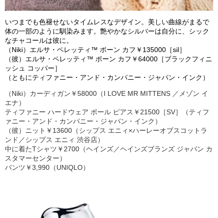
いつまでも色褪せないタイムレスなデザイン。美しい曲線がまるで
体の一部のように馴染みます。艶やかなシルバーは自分に、シック
なチャコールは彼に。
（
Niki
）エルサ・ペレッティ
™
ボーン カフ￥
135000
［
sil
］
（彼）エルサ・ペレッティ
™
ボーン カフ￥
64000
［ブラックフィニ
ッシュ コッパー］
（ともにティファニー・アンド・カンパニー・ジャパン・インク）
（
Niki
）カーディガン￥
58
000
（
I LOVE M
R MITTENS
／メゾン イ
エナ）
ティファニー ハードウェア ボール ピアス￥
21
500
［
SV
］（ティフ
ァニー・アンド・カンパニー・ジャパン・インク）
（彼）ニット￥
13
600
（シップス エニィ×ハーレーオブスコットラ
ンド／シップス エニィ 渋谷店）
中に着た
T
シャツ￥
2
700
（ヘインズ／ヘインズブランズ ジャパン カ
スタマーセンター）
パ
ンツ￥
3
,
990
（
UNIQLO
）