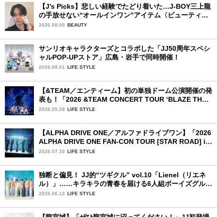
【J’s Picks】悲しい経験でたどり着いた…J-BOY三上龍
の手放せない“オールインワン”アイテム〈ビューティ＆
ファッション夏の必需品〉
2026.08.05
BEAUTY
サンリオキャラクターズとコラボした「JJ50周年スペシ
ャルPOP-UPストア」広島・岩手で同時開催！
2026.08.01
LIFE STYLE
【&TEAM／エンティーム】初の単独ドーム公演開催の発
表も！「2026 &TEAM CONCERT TOUR ‘BLAZE THE
WAY’」神奈川公演初日レポ
2026.05.28
LIFE STYLE
【ALPHA DRIVE ONE／アルファドライブワン】「2026
ALPHA DRIVE ONE FAN-CON TOUR [STAR ROAD] in
YOKOHAMA」1日目詳細レポ【前編】
2026.07.10
LIFE STYLE
独断と偏見！ JJ的“ツギクル” vol.10「Lienel（リエネ
ル）」……キラキラの青春を届ける6人組ボーイズグルー
プ
2026.06.12
LIFE STYLE
【龍宮城】「ぜひ龍宮城に沼ってください！」JJ初登場