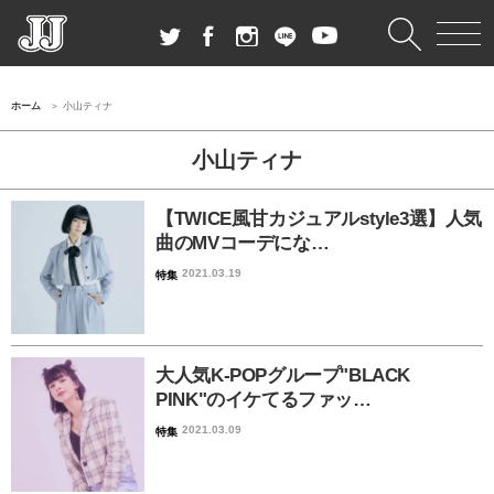
ホーム
小山ティナ
小山ティナ
【TWICE風甘カジュアルstyle3選】人気
曲のMVコーデにな…
2021.03.19
特集
大人気K-POPグループ"BLACK
PINK"のイケてるファッ…
2021.03.09
特集