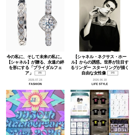
今の私に、そして未来の私に。
【シャネル・ネクサス・ホー
【シャネル】が贈る、永遠の絆
ル】からの誘惑。世界が注目す
を形にする「ブライダルフェ
るリンダー スターリングが描く
ア」
自由な女性像
PR
PR
2026.07.24
2026.06.18
FASHION
LIFE STYLE