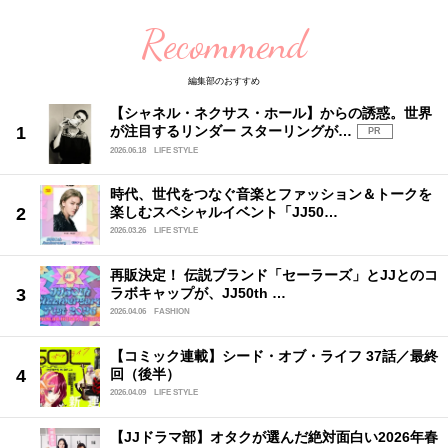
Recommend
編集部のおすすめ
【シャネル・ネクサス・ホール】からの誘惑。世界
が注目するリンダー スターリングが…
PR
2026.06.18
LIFE STYLE
時代、世代をつなぐ音楽とファッション＆トークを
楽しむスペシャルイベント「JJ50…
2026.03.26
LIFE STYLE
再販決定！ 伝説ブランド「セーラーズ」とJJとのコ
ラボキャップが、JJ50th …
2026.04.06
FASHION
【コミック連載】シード・オブ・ライフ 37話／最終
回（後半）
2026.04.09
LIFE STYLE
【JJドラマ部】オタクが選んだ絶対面白い2026年春