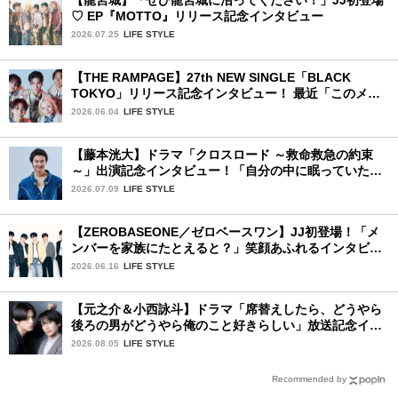
♡ EP『MOTTO』リリース記念インタビュー
2026.07.25
LIFE STYLE
【THE RAMPAGE】27th NEW SINGLE「BLACK
TOKYO」リリース記念インタビュー！ 最近「このメン
バー、男らしいな」と感じた瞬間は？
2026.06.04
LIFE STYLE
【藤本洸大】ドラマ「クロスロード ～救命救急の約束
～」出演記念インタビュー！「自分の中に眠っていた熱
を思い出させてもらった作品です」
2026.07.09
LIFE STYLE
【ZEROBASEONE／ゼロベースワン】JJ初登場！「メ
ンバーを家族にたとえると？」笑顔あふれるインタビュ
ー♡
2026.06.16
LIFE STYLE
【元之介＆小西詠斗】ドラマ「席替えしたら、どうやら
後ろの男がどうやら俺のこと好きらしい」放送記念イン
タビュー♡ 「自然と詠斗くんが可愛く見えたんです」
2026.08.05
LIFE STYLE
Recommended by