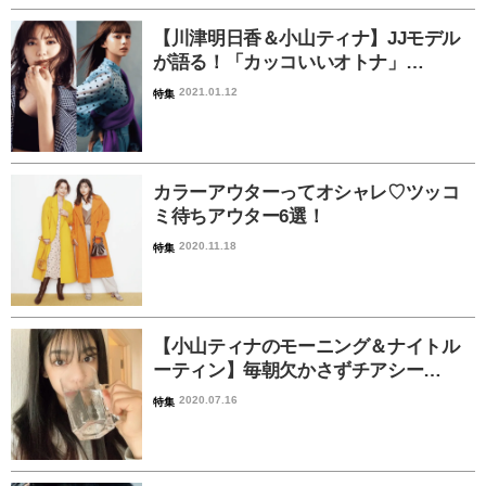
【川津明日香＆小山ティナ】JJモデル
が語る！「カッコいいオトナ」…
2021.01.12
特集
カラーアウターってオシャレ♡ツッコ
ミ待ちアウター6選！
2020.11.18
特集
【小山ティナのモーニング＆ナイトル
ーティン】毎朝欠かさずチアシー…
2020.07.16
特集