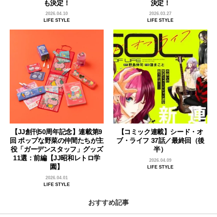
も決定！
決定！
2026.04.10
2026.03.27
LIFE STYLE
LIFE STYLE
【JJ創刊50周年記念】連載第9
【コミック連載】シード・オ
回 ポップな野菜の仲間たちが主
ブ・ライフ 37話／最終回（後
役「ガーデンスタッフ」グッズ
半）
11選：前編【JJ昭和レトロ学
2026.04.09
園】
LIFE STYLE
2026.04.01
LIFE STYLE
おすすめ記事