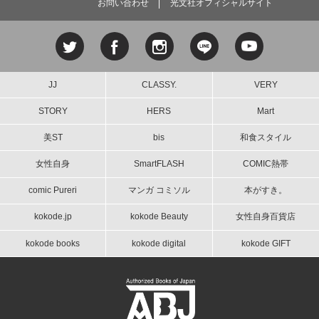
お問い合わせ
光文社オフィシャルサイト
JJ
CLASSY.
VERY
STORY
HERS
Mart
美ST
bis
和食スタイル
女性自身
SmartFLASH
COMIC熱帯
comic Pureri
マンガ コミソル
本がすき。
kokode.jp
kokode Beauty
女性自身百貨店
kokode books
kokode digital
kokode GIFT