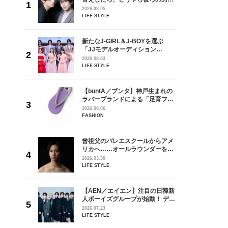
しい」放
どうやら俺のこと好きらしい」放
2026.08.05
自然と詠
送記念インタビュー♡ 「自然と詠
LIFE STYLE
です」
斗くんが可愛く見えたんです」
を選ぶ
新たなJ-GIRL＆J-BOYを選ぶ
ン
「JJモデルオーディション
選ブロッ
2027」が募集開始！ 予選ブロッ
2026.08.03
視した
クは候補生の“魅力”を重視した
LIFE STYLE
ます
「新システム」に変わります
からアメ
【buntA／ブンタ】神戸生まれの
ダーを目
ラバーブランドによる「足育フッ
が好きす
トウェア」。伊勢丹新宿店でPOP-
2026.08.06
ロ】
UP開催中！
FASHION
の日韓新
曾祖父のバレエスクールからアメ
！ デビ
リカへ……オールラウンダーを目
面々を独
指すダンサーは踊ることが好きす
2026.03.30
魅力に迫
ぎる【王子様の推しドコロ】
LIFE STYLE
vol.29 三宅啄未さん
れてきた
【AEN／エイエン】注目の日韓新
じる瞬間
人ボーイズグループが始動！ デビ
l.28
ュー目前のフレッシュな面々を独
2026.07.23
占インタビュー。7人の魅力に迫
LIFE STYLE
ります♪