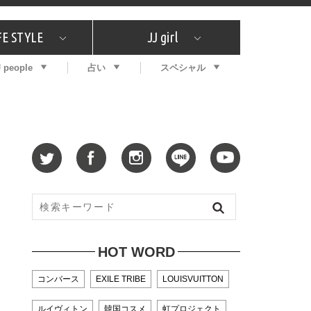
FE STYLE
JJ girl
J people
占い
スペシャル
メガイド
ッフの"それどこの"？
コスメ全部試してみた
エンタメ
プチプラ
What's NEW？
プレゼント
特集
おしゃラン！
プレゼント
恋愛
特集
コラム
インタビュー
サイン占い
毎週更新！ ジョニー楓の12星座占い
最新号
SNSキャンペーン
バックナンバー
HOT WORD
コンバース
EXILE TRIBE
LOUISVUITTON
ルイヴィトン
韓国コスメ
虹プロジェクト