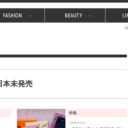
FASHION
BEAUTY
LI
J
美容担当のお気に入り
What's NEW？
占い
韓国
特集
What's NEW？
韓国
SNAP
ザ・ベスト5
特集
ザ・ベスト5
プレゼント
旅
JJグル
JJスタ
フォーチュンサイクル
ネイチャー
日本未発売
特集
2020.02.17