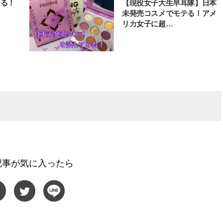
テる！
【現役女子大生早耳隊】日本
未発売コスメでモテる！アメ
リカ女子に超…
記事が気に入ったら
BEAUTY
L
【JJ専属モデルの素顔】ビューテ
【元之介＆小西詠斗】ド
ィ大好き！ 松川 星のお気に入り
替えしたら、どうやら後