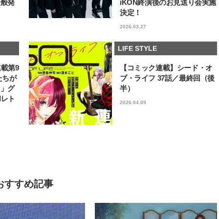
一般発
iKON終演後のお見送り会実施
決定！
2026.03.27
LIFE STYLE
連載第9
【コミック連載】シード・オ
たちが
ブ・ライフ 37話／最終回（後
フ」グ
半）
和レト
2026.04.09
おすすめ記事