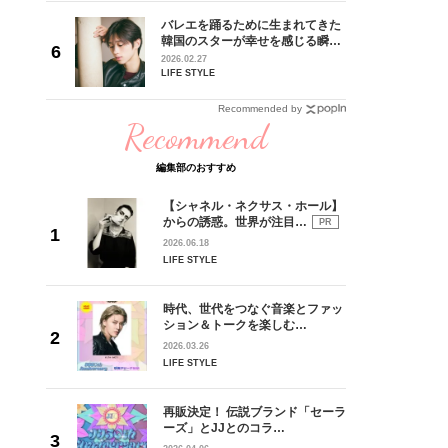
 CD
バレエを踊るために生まれてきた
リース記念
韓国のスターが幸せを感じる瞬間
した“最
【王子様の推しドコロ】vol.28
2026.02.27
チョン・ミンチョルさん
LIFE STYLE
Recommended by
Recommend
編集部のおすすめ
【シャネル・ネクサス・ホール】
からの誘惑。世界が注目…
PR
2026.06.18
LIFE STYLE
時代、世代をつなぐ音楽とファッ
ション＆トークを楽しむ…
2026.03.26
LIFE STYLE
再販決定！ 伝説ブランド「セーラ
ーズ」とJJとのコラ…