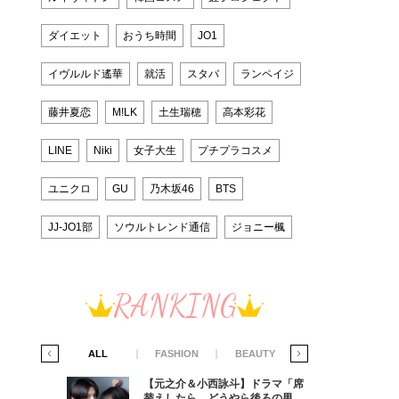
ダイエット
おうち時間
JO1
イヴルルド遙華
就活
スタバ
ランペイジ
藤井夏恋
M!LK
土生瑞穂
高本彩花
LINE
Niki
女子大生
プチプラコスメ
ユニクロ
GU
乃木坂46
BTS
JJ-JO1部
ソウルトレンド通信
ジョニー楓
RANKING
IFE STYLE
ALL
FASHION
BEAUTY
LIFE STYLE
ラマ「席
【元之介＆小西詠斗】ドラマ「席
ろの男が
替えしたら、どうやら後ろの男が