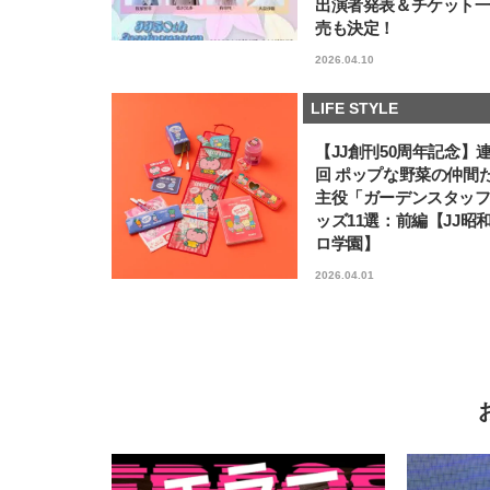
出演者発表＆チケット
売も決定！
2026.04.10
LIFE STYLE
【JJ創刊50周年記念】
回 ポップな野菜の仲間
主役「ガーデンスタッ
ッズ11選：前編【JJ昭
ロ学園】
2026.04.01