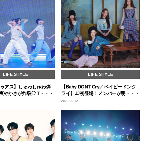
LIFE STYLE
LIFE STYLE
トゥアス】しゅわしゅわ弾
【Baby DONT Cry／ベイビードンク
爽やかさが炸裂♡ T・・・
ライ】JJ初登場！メンバーが明・・・
2026.06.12