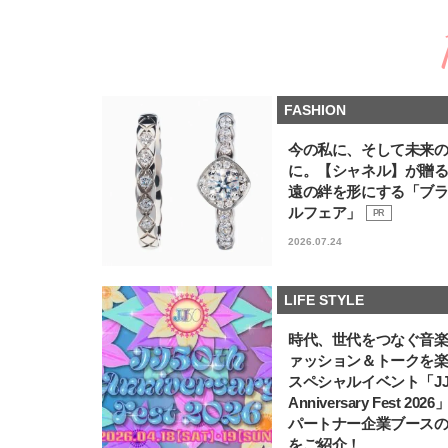
FASHION
今の私に、そして未来
に。【シャネル】が贈
遠の絆を形にする「ブ
ルフェア」
PR
2026.07.24
LIFE STYLE
時代、世代をつなぐ音
ァッション＆トークを
スペシャルイベント「JJ5
Anniversary Fest 202
パートナー企業ブース
をご紹介！