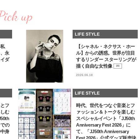
コスメをCHECK
どうやら俺のこと好きら
2025.12.16
2026.08.05
送記念インタビュー♡ 「
Pick up
BEAUTY
LIFE STYLE
斗くんが可愛く見えたん
【J’s Picks】J-GIRL早坂萌香の
新たなJ-GIRL＆J-BOY
徹底した日焼けケア！ でも、いち
「JJモデルオーディショ
LIFE STYLE
ばん大切なのは…〈ビューティ＆
2027」が募集開始！ 予
2026.07.24
2026.08.03
ファッション夏の必需品〉
クは候補生の“魅力”を重
BEAUTY
LIFE STYLE
「新システム」に変わり
の私
【シャネル・ネクサス・ホー
る、永
ル】からの誘惑。世界が注目
【J’s Picks】悲しい経験でたどり
曾祖父のバレエスクール
ライダ
するリンダー スターリングが
着いた…J-BOY三上龍の手放せな
リカへ……オールラウン
い“オールインワン”アイテム〈ビ
指すダンサーは踊ること
描く自由な女性像
PR
2026.08.05
2026.03.30
ューティ＆ファッション夏の必需
ぎる【王子様の推しドコ
BEAUTY
LIFE STYLE
2026.06.18
品〉
vol.29 三宅啄未さん
【体験レポ】 ニュウマン高輪！
【AEN／エイエン】注目
uka新店舗「uka store / Care &
人ボーイズグループが始動
LIFE STYLE
Share」でネイルケア体験！JJア
ュー目前のフレッシュな
2025.09.25
2026.07.23
フタヌーンティー来場者限定チケ
占インタビュー。7人の
BEAUTY
LIFE STYLE
楽とフ
時代、世代をつなぐ音楽とフ
ットも
ります♪
楽しむ
ァッション＆トークを楽しむ
【注目アーティストRainy。っ
バレエを踊るために生ま
0th
スペシャルイベント「JJ50th
て？】自称“コスメオタク見習
韓国のスターが幸せを感
6」での
Anniversary Fest 2026」に
い”のポーチの中身、拝見しま
【王子様の推しドコロ】vo
2026.01.30
2026.02.27
の中身
て、「JJ50th Anniversary
す！
チョン・ミンチョルさん
BEAUTY
LIFE STYLE
Fest 2026」公式グッズ販売決