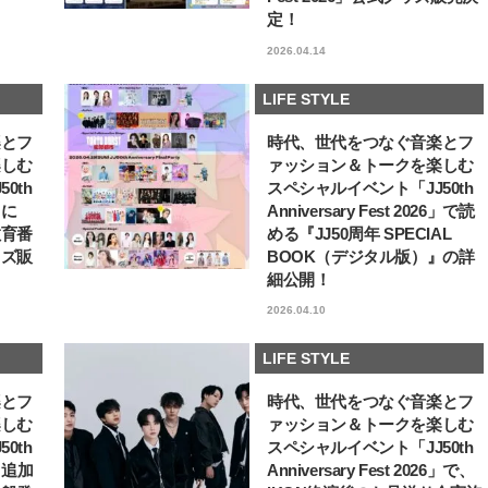
定！
【J’s Picks】ブランドまとめて愛
【櫻井優衣】メジャー 1st
用中！ J-GIRL有田叶“鉄壁の相
Single「夏いぞん」リ
2026.04.14
棒”〈ビューティ＆ファッション
イベント♡ ファンと過ご
2026.08.07
2026.07.31
夏の必需品〉
高の夏時間”
BEAUTY
LIFE STYLE
LIFE STYLE
楽とフ
時代、世代をつなぐ音楽とフ
楽しむ
ァッション＆トークを楽しむ
0th
スペシャルイベント「JJ50th
6」に
Anniversary Fest 2026」で読
教育番
める『JJ50周年 SPECIAL
ッズ販
BOOK（デジタル版）』の詳
細公開！
2026.04.10
LIFE STYLE
楽とフ
時代、世代をつなぐ音楽とフ
楽しむ
ァッション＆トークを楽しむ
0th
スペシャルイベント「JJ50th
6」追加
Anniversary Fest 2026」で、