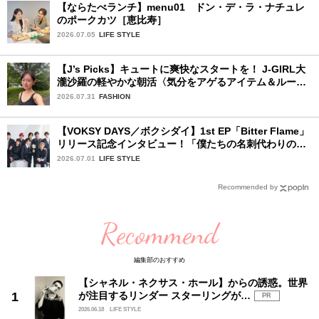
【ならたべランチ】menu01 ドン・デ・ラ・ナチュレ
のポークカツ［恵比寿］
2026.07.05
LIFE STYLE
【J’s Picks】キュートに爽快なスタートを！ J-GIRL大
瀧沙羅の軽やかな朝活〈気分をアゲるアイテム＆ルーテ
ィーン〉
2026.07.31
FASHION
【VOKSY DAYS／ボクシダイ】1st EP「Bitter Flame」
リリース記念インタビュー！「僕たちの名刺代わりのよ
うなアルバム」
2026.07.01
LIFE STYLE
Recommended by
Recommend
編集部のおすすめ
【シャネル・ネクサス・ホール】からの誘惑。世界
が注目するリンダー スターリングが…
PR
2026.06.18
LIFE STYLE