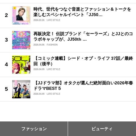
時代、世代をつなぐ音楽とファッション＆トークを
楽しむスペシャルイベント「JJ50…
2026.03.26
LIFE STYLE
再販決定！ 伝説ブランド「セーラーズ」とJJとのコ
ラボキャップが、JJ50th …
2026.04.06
FASHION
【コミック連載】シード・オブ・ライフ 37話／最終
回（後半）
2026.04.09
LIFE STYLE
【JJドラマ部】オタクが選んだ絶対面白い2026年春
ドラマBEST５
2026.04.09
LIFE STYLE
ファッション
ビューティ