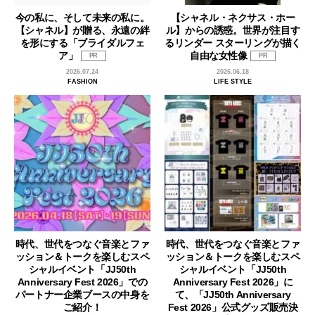
今の私に、そして未来の私に。
【シャネル・ネクサス・ホー
【シャネル】が贈る、永遠の絆
ル】からの誘惑。世界が注目す
を形にする「ブライダルフェ
るリンダー スターリングが描く
ア」
自由な女性像
PR
PR
2026.07.24
2026.06.18
FASHION
LIFE STYLE
時代、世代をつなぐ音楽とファ
時代、世代をつなぐ音楽とファ
ッション＆トークを楽しむスペ
ッション＆トークを楽しむスペ
シャルイベント「JJ50th
シャルイベント「JJ50th
Anniversary Fest 2026」での
Anniversary Fest 2026」に
パートナー企業ブースの中身を
て、「JJ50th Anniversary
ご紹介！
Fest 2026」公式グッズ販売決