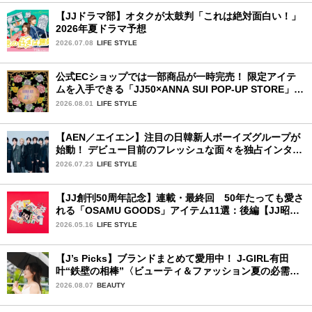
【JJドラマ部】オタクが太鼓判「これは絶対面白い！」
2026年夏ドラマ予想
2026.07.08
LIFE STYLE
公式ECショップでは一部商品が一時完売！ 限定アイテ
ムを入手できる「JJ50×ANNA SUI POP-UP STORE」が
広島で開催決定
2026.08.01
LIFE STYLE
【AEN／エイエン】注目の日韓新人ボーイズグループが
始動！ デビュー目前のフレッシュな面々を独占インタビ
ュー。7人の魅力に迫ります♪
2026.07.23
LIFE STYLE
【JJ創刊50周年記念】連載・最終回 50年たっても愛さ
れる「OSAMU GOODS」アイテム11選：後編【JJ昭和
レトロ学園】
2026.05.16
LIFE STYLE
【J’s Picks】ブランドまとめて愛用中！ J-GIRL有田
叶“鉄壁の相棒”〈ビューティ＆ファッション夏の必需
品〉
2026.08.07
BEAUTY