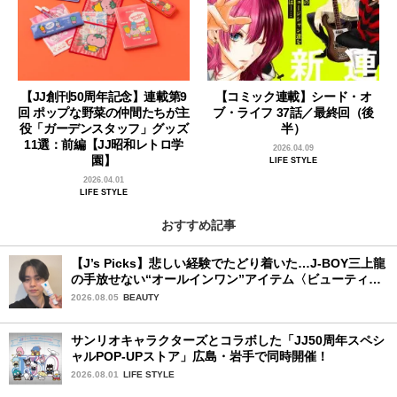
【JJ創刊50周年記念】連載第9
【コミック連載】シード・オ
回 ポップな野菜の仲間たちが主
ブ・ライフ 37話／最終回（後
役「ガーデンスタッフ」グッズ
半）
11選：前編【JJ昭和レトロ学
2026.04.09
園】
LIFE STYLE
2026.04.01
LIFE STYLE
おすすめ記事
【J’s Picks】悲しい経験でたどり着いた…J-BOY三上龍
の手放せない“オールインワン”アイテム〈ビューティ＆
ファッション夏の必需品〉
2026.08.05
BEAUTY
サンリオキャラクターズとコラボした「JJ50周年スペシ
ャルPOP-UPストア」広島・岩手で同時開催！
2026.08.01
LIFE STYLE