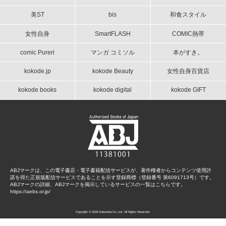
美ST
bis
和食スタイル
女性自身
SmartFLASH
COMIC熱帯
comic Pureri
マンガ コミソル
本がすき。
kokode.jp
kokode Beauty
女性自身百貨店
kokode books
kokode digital
kokode GIFT
ABJマークは、この電子書店・電子書籍配信サービスが、著作権者からコンテンツ使用許
諾を得た正規版配信サービスであることを示す登録商標（登録番号 第6091713号）です。
ABJマークの詳細、ABJマークを掲示しているサービスの一覧はこちらです。
https://aebs.or.jp/
Copyright © 2026 Kobunsha Co.,Ltd. All Rights Reserved.