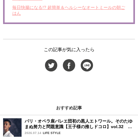
毎日快腸になる!? 超簡単＆ヘルシーなオートミールの朝ご
はん
この記事が気に入ったら
おすすめ記事
パリ・オペラ座バレエ団初の黒人エトワール。そのたゆ
まぬ努力と問題意識【王子様の推しドコロ】vol.32 ギ
ヨーム・ディオップさん
2026.07.14
LIFE STYLE