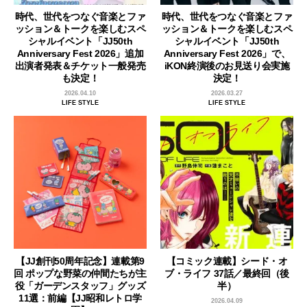
時代、世代をつなぐ音楽とファ
時代、世代をつなぐ音楽とファ
ッション＆トークを楽しむスペ
ッション＆トークを楽しむスペ
シャルイベント「JJ50th
シャルイベント「JJ50th
Anniversary Fest 2026」追加
Anniversary Fest 2026」で、
出演者発表＆チケット一般発売
iKON終演後のお見送り会実施
も決定！
決定！
2026.04.10
2026.03.27
LIFE STYLE
LIFE STYLE
【JJ創刊50周年記念】連載第9
【コミック連載】シード・オ
回 ポップな野菜の仲間たちが主
ブ・ライフ 37話／最終回（後
役「ガーデンスタッフ」グッズ
半）
11選：前編【JJ昭和レトロ学
2026.04.09