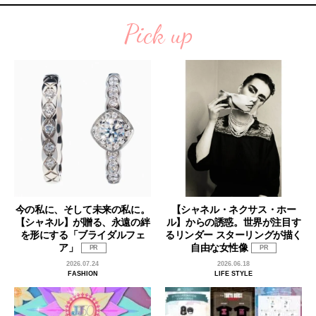
Pick up
今の私に、そして未来の私に。
【シャネル・ネクサス・ホー
【シャネル】が贈る、永遠の絆
ル】からの誘惑。世界が注目す
を形にする「ブライダルフェ
るリンダー スターリングが描く
ア」
自由な女性像
PR
PR
2026.07.24
2026.06.18
FASHION
LIFE STYLE