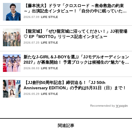
【藤本洸大】ドラマ「クロスロード ～救命救急の約束
～」出演記念インタビュー！「自分の中に眠っていた熱
を思い出させてもらった作品です」
2026.07.09
LIFE STYLE
【龍宮城】「ぜひ龍宮城に沼ってください！」JJ初登場
♡ EP『MOTTO』リリース記念インタビュー
2026.07.25
LIFE STYLE
新たなJ-GIRL＆J-BOYを選ぶ「JJモデルオーディション
2027」が募集開始！ 予選ブロックは候補生の“魅力”を重
視した「新システム」に変わります
2026.08.03
LIFE STYLE
【JJ創刊50周年記念】締切迫る！「JJ 50th
Anniversary EDITION」の予約は5月31日（日）まで！
2026.05.29
LIFE STYLE
Recommended by
関連記事