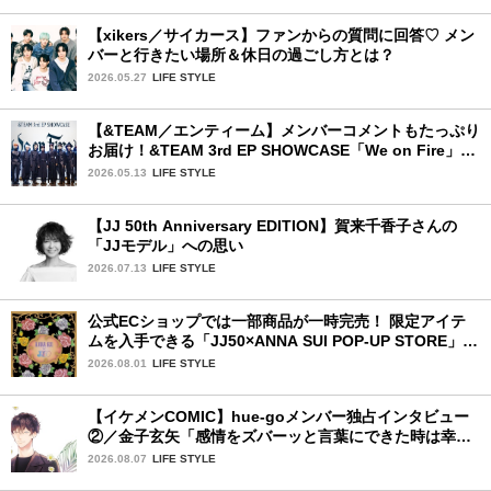
【xikers／サイカース】ファンからの質問に回答♡ メン
バーと行きたい場所＆休日の過ごし方とは？
2026.05.27
LIFE STYLE
【&TEAM／エンティーム】メンバーコメントもたっぷり
お届け！&TEAM 3rd EP SHOWCASE「We on Fire」を
詳細レポート【前編】
2026.05.13
LIFE STYLE
【JJ 50th Anniversary EDITION】賀来千香子さんの
「JJモデル」への思い
2026.07.13
LIFE STYLE
公式ECショップでは一部商品が一時完売！ 限定アイテ
ムを入手できる「JJ50×ANNA SUI POP-UP STORE」が
広島で開催決定
2026.08.01
LIFE STYLE
【イケメンCOMIC】hue-goメンバー独占インタビュー
②／金子玄矢「感情をズバーッと言葉にできた時は幸
せ〜」
2026.08.07
LIFE STYLE