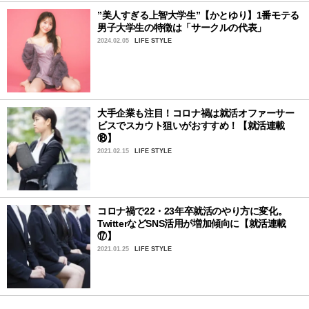
”美人すぎる上智大学生”【かとゆり】1番モテる
男子大学生の特徴は「サークルの代表」
2024.02.05
LIFE STYLE
大手企業も注目！コロナ禍は就活オファーサー
ビスでスカウト狙いがおすすめ！【就活連載
⑱】
2021.02.15
LIFE STYLE
コロナ禍で22・23年卒就活のやり方に変化。
TwitterなどSNS活用が増加傾向に【就活連載
⑰】
2021.01.25
LIFE STYLE