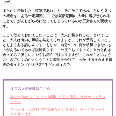
はず。
明らかに矛盾した「特別であれ」と「そこそこであれ」という２つ
の概念を、ある一定期間(ここでは就活期間)に大量に浴びせられる
ことで、がんじがらめになってしまっているのが三女さんの現状で
す。
ここで敢えてお伝えしたいことは「大人に騙されるな」という こ
と。大人は有効な示唆を与えてくれますが、それが矛盾しているこ
ともよくある話なんです。もし今、自分の中に何か納得できないも
のがあるのであれば誤魔化さずに、一度立ち止まって、自分と向き
合ってみてほしい。ややお節介ではありますが、これからどのよう
に生きていくのかということに時間をかけてしっか り向き合える最
後のタイミングが大学3年生だと思うので。
オススメの記事はこちら！
誰でも作れる！ おうち時間に５分で簡単、海外カフェ風ス
イーツ
たった３つの材料で!? 簡単なのに美味しいチャイティーラ
テを作ってみた