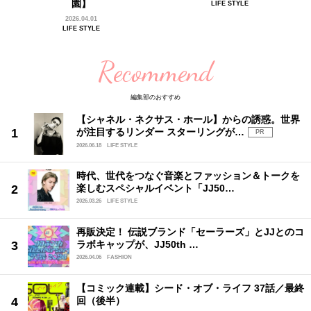
園】
LIFE STYLE
2026.04.01
LIFE STYLE
Recommend
編集部のおすすめ
【シャネル・ネクサス・ホール】からの誘惑。世界
が注目するリンダー スターリングが…
PR
2026.06.18
LIFE STYLE
時代、世代をつなぐ音楽とファッション＆トークを
楽しむスペシャルイベント「JJ50…
2026.03.26
LIFE STYLE
再販決定！ 伝説ブランド「セーラーズ」とJJとのコ
ラボキャップが、JJ50th …
2026.04.06
FASHION
【コミック連載】シード・オブ・ライフ 37話／最終
回（後半）