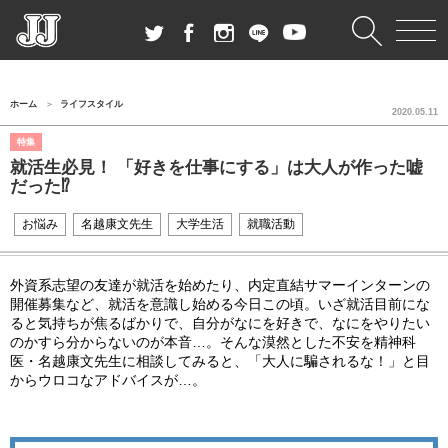
ホーム
ライフスタイル
2020.05.11
特集
就活生必見！ 「好きを仕事にする」は大人が作った嘘
だった⁉︎
お悩み
名越康文先生
大学生活
就職活動
外資系志望の友達が就活を始めたり、内定直結サマーインターンの
開催募集など、就活を意識し始める今日この頃。いざ就活目前にな
ると気持ちが焦るばかりで、自分がなにを好きで、なにをやりたい
のかすら分からないのが本音…。そんな漠然とした不安を精神科
医・名越康文先生に相談してみると、「大人に騙されるな！」と目
からウロコなアドバイスが…。