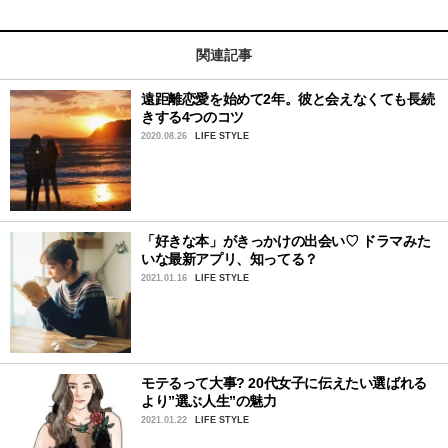
関連記事
遠距離恋愛を始めて2年。彼と会えなくても長続
きする4つのコツ
2020.08.26
LIFE STYLE
「好きな本」がきっかけの出会い♡ ドラマみた
いな最新アプリ、知ってる？
2021.01.16
LIFE STYLE
モテるって大事? 20代女子に伝えたい選ばれる
より”選ぶ人生”の魅力
2021.01.22
LIFE STYLE