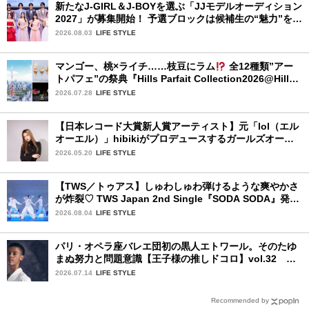
新たなJ-GIRL＆J-BOYを選ぶ「JJモデルオーディション
2027」が募集開始！ 予選ブロックは候補生の“魅力”を重
視した「新システム」に変わります
2026.08.03
LIFE STYLE
マンゴー、桃×ライチ……枝豆にラム
全12種類”アー
トパフェ”の祭典『Hills Parfait Collection2026@Hills
House』
2026.07.28
LIFE STYLE
【日本レコード大賞新人賞アーティスト】元「lol（エル
オーエル）」hibikiがプロデュースするガールズオーデ
ィションが始動！ 応募は5月31日（日）まで
2026.05.20
LIFE STYLE
【TWS／トゥアス】しゅわしゅわ弾けるような爽やかさ
が炸裂♡ TWS Japan 2nd Single『SODA SODA』発売
記念SPECIAL SHOWCASEを詳細レポ
2026.08.04
LIFE STYLE
パリ・オペラ座バレエ団初の黒人エトワール。そのたゆ
まぬ努力と問題意識【王子様の推しドコロ】vol.32 ギ
ヨーム・ディオップさん
2026.07.14
LIFE STYLE
Recommended by