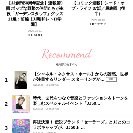
【JJ創刊50周年記念】連載第9
【コミック連載】シード・オ
回 ポップな野菜の仲間たちが主
ブ・ライフ 37話／最終回（後
役「ガーデンスタッフ」グッズ
半）
11選：前編【JJ昭和レトロ学
2026.04.09
園】
LIFE STYLE
2026.04.01
LIFE STYLE
Recommend
編集部のおすすめ
【シャネル・ネクサス・ホール】からの誘惑。世界
が注目するリンダー スターリングが…
PR
2026.06.18
LIFE STYLE
時代、世代をつなぐ音楽とファッション＆トークを
楽しむスペシャルイベント「JJ50…
2026.03.26
LIFE STYLE
再販決定！ 伝説ブランド「セーラーズ」とJJとのコ
ラボキャップが、JJ50th …
2026.04.06
FASHION