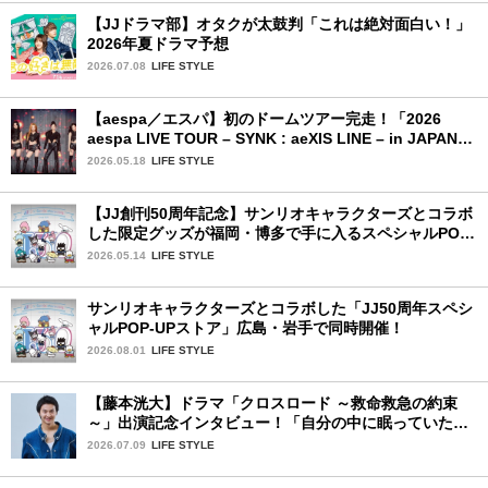
【JJドラマ部】オタクが太鼓判「これは絶対面白い！」
2026年夏ドラマ予想
2026.07.08
LIFE STYLE
【aespa／エスパ】初のドームツアー完走！「2026
aespa LIVE TOUR – SYNK : aeXIS LINE – in JAPAN
[SPECIAL EDITION DOME TOUR] 」東京ドーム公演2
2026.05.18
LIFE STYLE
日目を詳細レポート【前編】
【JJ創刊50周年記念】サンリオキャラクターズとコラボ
した限定グッズが福岡・博多で手に入るスペシャルPOP-
UPストア！
2026.05.14
LIFE STYLE
サンリオキャラクターズとコラボした「JJ50周年スペシ
ャルPOP-UPストア」広島・岩手で同時開催！
2026.08.01
LIFE STYLE
【藤本洸大】ドラマ「クロスロード ～救命救急の約束
～」出演記念インタビュー！「自分の中に眠っていた熱
を思い出させてもらった作品です」
2026.07.09
LIFE STYLE