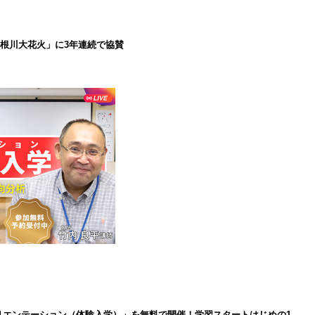
で利根川大花火」に3年連続で協賛
インオリエンテーション（体験入学）」を無料で開催！学習スタートはじめの1