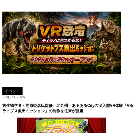
イベント
Aug, 08, 2026
古生物学者・芝原暁彦氏監修、北九州・あるあるCityの没入型VR体験「V
ラトプス救出ミッション」の制作を往来が担当