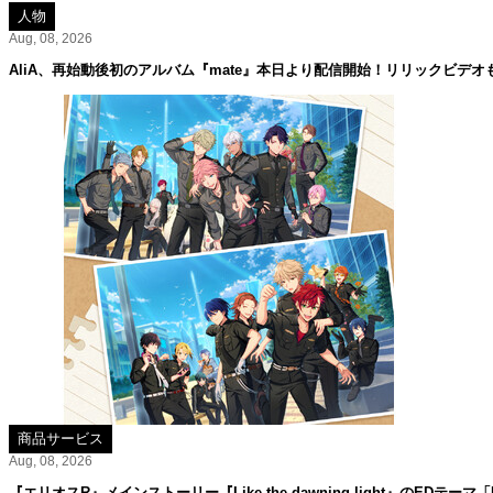
人物
Aug, 08, 2026
AliA、再始動後初のアルバム『mate』本日より配信開始！リリックビデオ
商品サービス
Aug, 08, 2026
『エリオスR』メインストーリー『Like the dawning light』のEDテーマ「Rise