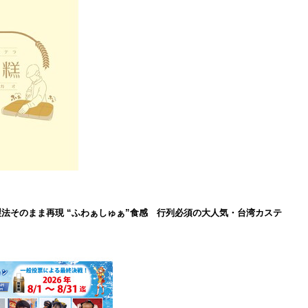
製法そのまま再現 “ふわぁしゅぁ”食感 行列必須の大人気・台湾カステ