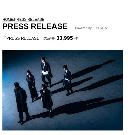
HOME
/
PRESS RELEASE
PRESS RELEASE
Powered by PR TIMES
33,995
「PRESS RELEASE」の記事
件