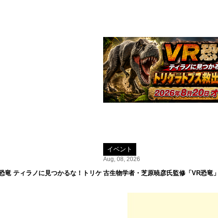
イベント
Aug, 08, 2026
R恐竜 ティラノに見つかるな！トリケ
古生物学者・芝原暁彦氏監修「VR恐竜」が