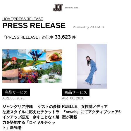
HOME
/
PRESS RELEASE
PRESS RELEASE
Powered by PR TIMES
33,623
「PRESS RELEASE」の記事
件
商品サービス
商品サービス
Aug, 06, 2026
Aug, 06, 2026
ジャングリア沖縄 ゲストの多様
RUELLE、女性誌メディア
な旅スタイルに応えたチケットラ
『arweb』にてアクティブウェア6
インアップ拡充 余すことなく魅
型が掲載
力を堪能する「ロイヤルチケッ
ト」新登場