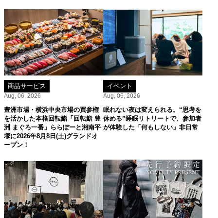
商品サービス
イベント
Aug, 06, 2026
Aug, 06, 2026
豊洲市場・横浜中央市場の買参権
眠れない夜は変えられる。“思考を
を活かした本格回転鮨「回転鮨 豊
休める”睡眠リトリートで、参加者
洲 まぐろ一番」ららぽーと湘南平
が体験した「何もしない」非日常
塚に2026年8月8日(土)グランドオ
ープン！