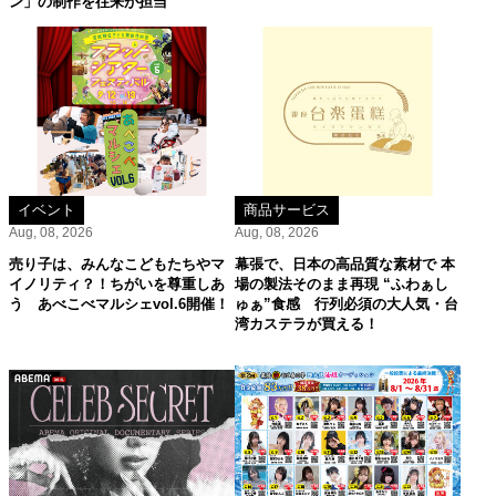
ン」の制作を往来が担当
イベント
商品サービス
Aug, 08, 2026
Aug, 08, 2026
売り子は、みんなこどもたちやマ
幕張で、日本の高品質な素材で 本
イノリティ？！ちがいを尊重しあ
場の製法そのまま再現 “ふわぁし
う あべこべマルシェvol.6開催！
ゅぁ”食感 行列必須の大人気・台
湾カステラが買える！