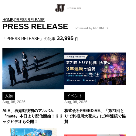
HOME
/
PRESS RELEASE
PRESS RELEASE
Powered by PR TIMES
33,995
「PRESS RELEASE」の記事
件
人物
イベント
Aug, 08, 2026
Aug, 08, 2026
AliA、再始動後初のアルバム
株式会社FREEDiVE、「第71回と
『mate』本日より配信開始！リリ
りで利根川大花火」に3年連続で協
ックビデオも公開！
賛