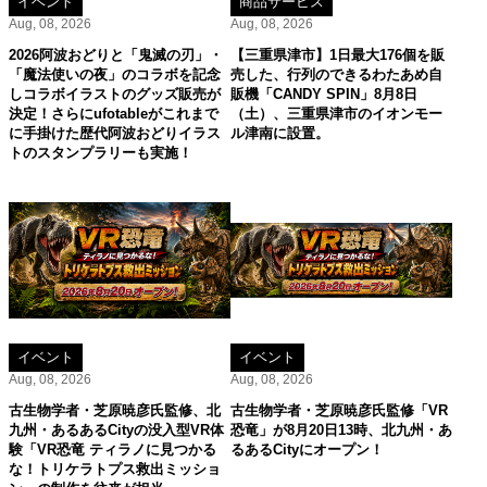
イベント
商品サービス
Aug, 08, 2026
Aug, 08, 2026
2026阿波おどりと「鬼滅の刃」・
【三重県津市】1日最大176個を販
「魔法使いの夜」のコラボを記念
売した、行列のできるわたあめ自
しコラボイラストのグッズ販売が
販機「CANDY SPIN」8月8日
決定！さらにufotableがこれまで
（土）、三重県津市のイオンモー
に手掛けた歴代阿波おどりイラス
ル津南に設置。
トのスタンプラリーも実施！
イベント
イベント
Aug, 08, 2026
Aug, 08, 2026
古生物学者・芝原暁彦氏監修、北
古生物学者・芝原暁彦氏監修「VR
九州・あるあるCityの没入型VR体
恐竜」が8月20日13時、北九州・あ
験「VR恐竜 ティラノに見つかる
るあるCityにオープン！
な！トリケラトプス救出ミッショ