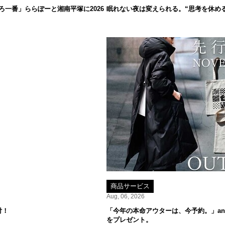
一番」ららぽーと湘南平塚に2026
眠れない夜は変えられる。“思考を休め
商品サービス
Aug, 06, 2026
付！
「今年の本命アウターは、今予約。」ant
をプレゼント。