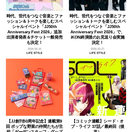
時代、世代をつなぐ音楽とファ
時代、世代をつなぐ音楽とファ
ッション＆トークを楽しむスペ
ッション＆トークを楽しむスペ
シャルイベント「JJ50th
シャルイベント「JJ50th
Anniversary Fest 2026」追加
Anniversary Fest 2026」で、
出演者発表＆チケット一般発売
iKON終演後のお見送り会実施
も決定！
決定！
2026.04.10
2026.03.27
LIFE STYLE
LIFE STYLE
【JJ創刊50周年記念】連載第9
【コミック連載】シード・オ
回 ポップな野菜の仲間たちが主
ブ・ライフ 37話／最終回（後
役「ガーデンスタッフ」グッズ
半）