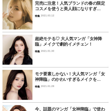
完売に注意！人気ブランドの春の限定
コスメを使うと美人顔になりすぎ…
2021.03.12
特集
超絶モテる♡ 大人気マンガ「女神降
臨」メイクで劇的イメチェン！
2021.01.30
特集
モテ要素しかない！大人気マンガ「女
神降臨」のかわいすぎるメイクを…
2021.01.28
特集
今、話題のマンガ「女神降臨」で使わ