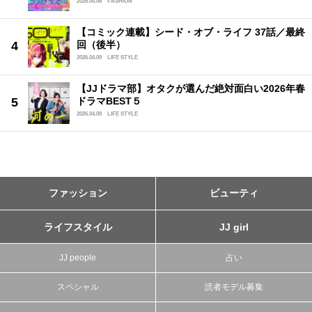
2026.04.06
FASHION
【コミック連載】シード・オブ・ライフ 37話／最終
回（後半）
2026.04.09
LIFE STYLE
【JJドラマ部】オタクが選んだ絶対面白い2026年春
ドラマBEST５
2026.04.09
LIFE STYLE
ファッション
ビューティ
ライフスタイル
JJ girl
JJ people
占い
スペシャル
読者モデル募集