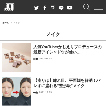
ホーム
メイク
メイク
人気YouTuberかじえりプロデュースの
最新アイシャドウが使い…
2022.03.18
特集
【南りほ】離れ目、平面顔を解消！バ
レずに盛れる“整形級”メイク
2021.12.19
特集