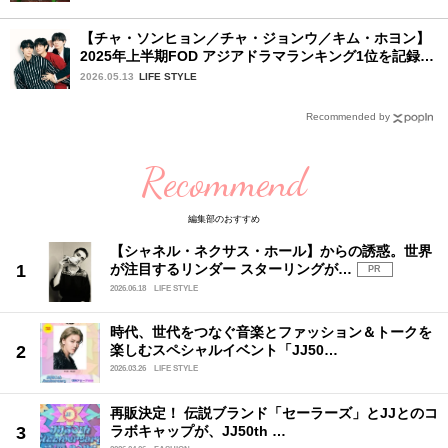
【チャ・ソンヒョン／チャ・ジョンウ／キム・ホヨン】
2025年上半期FOD アジアドラマランキング1位を記録！
韓国BLドラマ「秘密の間柄」出演の3人に来日記念イン
2026.05.13
LIFE STYLE
タビュー♡
Recommended by
Recommend
編集部のおすすめ
【シャネル・ネクサス・ホール】からの誘惑。世界
が注目するリンダー スターリングが…
PR
2026.06.18
LIFE STYLE
時代、世代をつなぐ音楽とファッション＆トークを
楽しむスペシャルイベント「JJ50…
2026.03.26
LIFE STYLE
再販決定！ 伝説ブランド「セーラーズ」とJJとのコ
ラボキャップが、JJ50th …