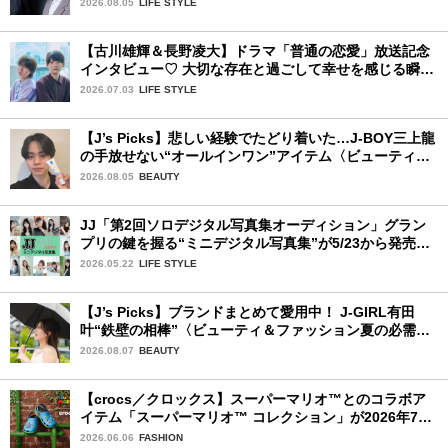
2026.08.05
LIFE STYLE
【古川雄輝＆長野凌大】ドラマ「普通の恋愛」放送記念
インタビュー♡ 大切な存在と過ごして幸せを感じる瞬間
は？
2026.07.03
LIFE STYLE
【J’s Picks】悲しい経験でたどり着いた…J-BOY三上龍
の手放せない“オールインワン”アイテム〈ビューティ＆
ファッション夏の必需品〉
2026.08.05
BEAUTY
JJ「第2回ソロデジタル写真集オーディション」グラン
プリの鍵を握る“ミニデジタル写真集”が5/23から発売！
ファイナリストの個性あふれる18冊
2026.05.22
LIFE STYLE
【J’s Picks】ブランドまとめて愛用中！ J-GIRL有田
叶“鉄壁の相棒”〈ビューティ＆ファッション夏の必需
品〉
2026.08.07
BEAUTY
【crocs／クロックス】スーパーマリオ™とのコラボア
イテム「スーパーマリオ™ コレクション」が2026年7月
16日より発売開始！
2026.06.06
FASHION