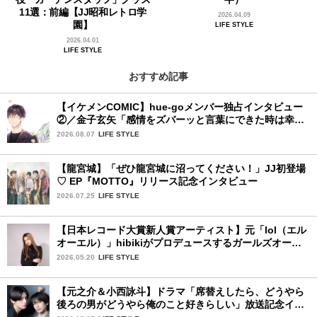
11選：前編【JJ昭和レトロ学
2026.04.09
園】
LIFE STYLE
2026.04.01
LIFE STYLE
おすすめ記事
【イケメンCOMIC】hue-goメンバー独占インタビュー
②／金子玄矢「感情をズバーッと言葉にできた時は幸
せ〜」
2026.08.07
LIFE STYLE
【龍宮城】「ぜひ龍宮城に沼ってください！」JJ初登場
♡ EP『MOTTO』リリース記念インタビュー
2026.07.25
LIFE STYLE
【日本レコード大賞新人賞アーティスト】元「lol（エル
オーエル）」hibikiがプロデュースするガールズオーデ
ィションが始動！ 応募は5月31日（日）まで
2026.05.20
LIFE STYLE
【元之介＆小西詠斗】ドラマ「席替えしたら、どうやら
後ろの男がどうやら俺のこと好きらしい」放送記念イン
タビュー♡ 「自然と詠斗くんが可愛く見えたんです」