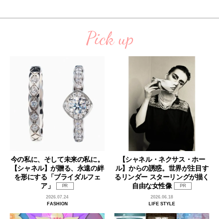
Pick up
今の私に、そして未来の私に。
【シャネル・ネクサス・ホー
【シャネル】が贈る、永遠の絆
ル】からの誘惑。世界が注目す
を形にする「ブライダルフェ
るリンダー スターリングが描く
ア」
自由な女性像
PR
PR
2026.07.24
2026.06.18
FASHION
LIFE STYLE