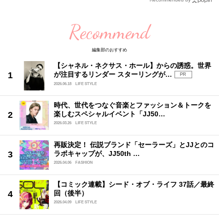
Recommend
編集部のおすすめ
【シャネル・ネクサス・ホール】からの誘惑。世界
が注目するリンダー スターリングが…
PR
2026.06.18
LIFE STYLE
時代、世代をつなぐ音楽とファッション＆トークを
楽しむスペシャルイベント「JJ50…
2026.03.26
LIFE STYLE
再販決定！ 伝説ブランド「セーラーズ」とJJとのコ
ラボキャップが、JJ50th …
2026.04.06
FASHION
【コミック連載】シード・オブ・ライフ 37話／最終
回（後半）
2026.04.09
LIFE STYLE