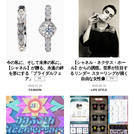
今の私に、そして未来の私に。
【シャネル・ネクサス・ホー
【シャネル】が贈る、永遠の絆
ル】からの誘惑。世界が注目す
を形にする「ブライダルフェ
るリンダー スターリングが描く
ア」
自由な女性像
PR
PR
2026.07.24
2026.06.18
FASHION
LIFE STYLE