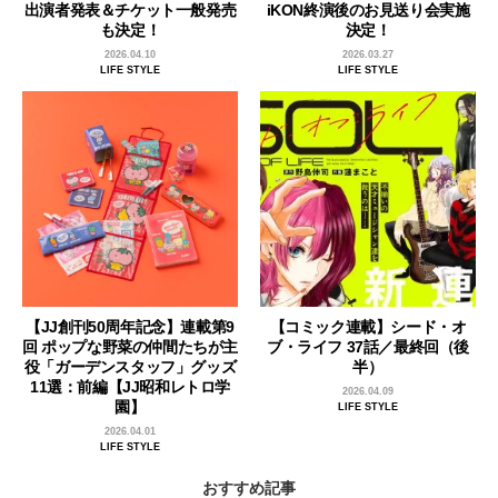
出演者発表＆チケット一般発売
iKON終演後のお見送り会実施
も決定！
決定！
2026.04.10
2026.03.27
LIFE STYLE
LIFE STYLE
【JJ創刊50周年記念】連載第9
【コミック連載】シード・オ
回 ポップな野菜の仲間たちが主
ブ・ライフ 37話／最終回（後
役「ガーデンスタッフ」グッズ
半）
11選：前編【JJ昭和レトロ学
2026.04.09
園】
LIFE STYLE
2026.04.01
LIFE STYLE
おすすめ記事