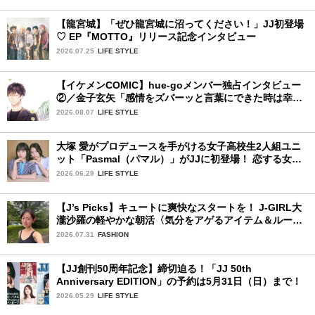
【龍宮城】「ぜひ龍宮城に沼ってください！」JJ初登場
♡ EP『MOTTO』リリース記念インタビュー
2026.07.25
LIFE STYLE
【イケメンCOMIC】hue-goメンバー独占インタビュー
②／金子玄矢「感情をズバーッと言葉にできた時は幸
せ〜」
2026.08.07
LIFE STYLE
大塚 愛がプロデュースを手がける女子高校生2人組ユニ
ット「Pasmal（パマル）」がJJに初登場！ 恋する女の
コのキュンキュンする感情を歌った最新曲「BULL」を
2026.06.29
LIFE STYLE
チェック♪
【J’s Picks】キュートに爽快なスタートを！ J-GIRL大
瀧沙羅の軽やかな朝活〈気分をアゲるアイテム＆ルーテ
ィーン〉
2026.07.31
FASHION
【JJ創刊50周年記念】締切迫る！「JJ 50th
Anniversary EDITION」の予約は5月31日（日）まで！
2026.05.29
LIFE STYLE