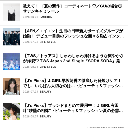
教えて！ ［夏の新作］コーディネート♡／GUの場合①
サテンキャミソール
2026.06.29
FASHION
【AEN／エイエン】注目の日韓新人ボーイズグループが
始動！ デビュー目前のフレッシュな面々を独占インタビ
ュー。7人の魅力に迫ります♪
2026.07.23
LIFE STYLE
【TWS／トゥアス】しゅわしゅわ弾けるような爽やかさ
が炸裂♡ TWS Japan 2nd Single『SODA SODA』発売
記念SPECIAL SHOWCASEを詳細レポ
2026.08.04
LIFE STYLE
【J’s Picks】J-GIRL早坂萌香の徹底した日焼けケア！
でも、いちばん大切なのは…〈ビューティ＆ファッショ
ン夏の必需品〉
2026.07.24
BEAUTY
【J’s Picks】ブランドまとめて愛用中！ J-GIRL有田
叶“鉄壁の相棒”〈ビューティ＆ファッション夏の必需
品〉
2026.08.07
BEAUTY
Recommended by