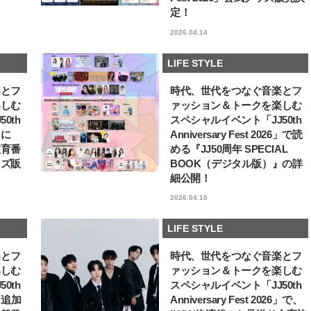
定！
【JJ専属モデルの素顔】ツヤと輝
【新世代J-POPグループ
きを放つ美肌を生み出す松川 星の
aoen（アオエン）】自
2026.04.14
愛用スキンケア
ィストを目指すきかっけ
2025.12.16
2025.10.20
先輩とは―― 新曲「青春
BEAUTY
LIFE STYLE
ディブル」リリース記念
LIFE STYLE
ュー
楽とフ
時代、世代をつなぐ音楽とフ
楽しむ
ァッション＆トークを楽しむ
0th
スペシャルイベント「JJ50th
6」に
Anniversary Fest 2026」で読
教育番
める『JJ50周年 SPECIAL
ッズ販
BOOK（デジタル版）』の詳
細公開！
2026.04.10
LIFE STYLE
楽とフ
時代、世代をつなぐ音楽とフ
楽しむ
ァッション＆トークを楽しむ
0th
スペシャルイベント「JJ50th
6」追加
Anniversary Fest 2026」で、