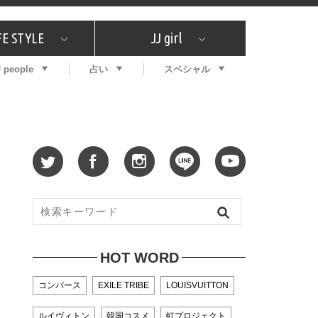
FE STYLE
JJ girl
J people
占い
スペシャル
メガイド
ッフの"それどこの"？
コスメ全部試してみた
エンタメ
プチプラ
What's NEW？
プレゼント
特集
おしゃラン！
プレゼント
恋愛
特集
コラム
インタビュー
サイン占い
毎週更新！ ジョニー楓の12星座占い
最新号
SNSキャンペーン
バックナンバー
HOT WORD
コンバース
EXILE TRIBE
LOUISVUITTON
ルイヴィトン
韓国コスメ
虹プロジェクト