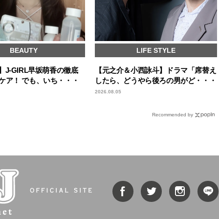
BEAUTY
LIFE STYLE
cks】J-GIRL早坂萌香の徹底
【元之介＆小西詠斗】ドラマ「席替え
ケア！ でも、いち・・・
したら、どうやら後ろの男がど・・・
2026.08.05
Recommended by