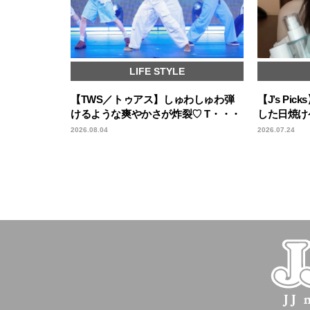
LIFE STYLE
【TWS／トゥアス】しゅわしゅわ弾
【J’s Pi
けるような爽やかさが炸裂♡ T・・・
した日焼け
2026.08.04
2026.07.24