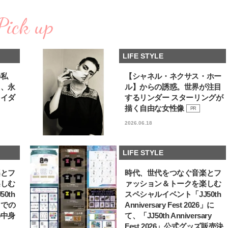
棒”〈ビューティ＆ファッション
どうやら俺のこと好きら
2026.08.07
2026.08.05
夏の必需品〉
送記念インタビュー♡ 「
Pick up
BEAUTY
LIFE STYLE
斗くんが可愛く見えたん
【JJ専属モデルの素顔】ビューテ
新たなJ-GIRL＆J-BOY
ィ大好き！ 松川 星のお気に入り
「JJモデルオーディショ
LIFE STYLE
コスメをCHECK
2027」が募集開始！ 予
2025.12.16
2026.08.03
クは候補生の“魅力”を重
BEAUTY
LIFE STYLE
「新システム」に変わり
の私
【シャネル・ネクサス・ホー
る、永
ル】からの誘惑。世界が注目
【J’s Picks】悲しい経験でたどり
【イケメンCOMIC】hue-
ライダ
するリンダー スターリングが
着いた…J-BOY三上龍の手放せな
バー独占インタビュー②
い“オールインワン”アイテム〈ビ
矢「感情をズバーッと言
描く自由な女性像
PR
2026.08.05
2026.08.07
ューティ＆ファッション夏の必需
た時は幸せ〜」
BEAUTY
LIFE STYLE
2026.06.18
品〉
【注目アーティストRainy。っ
【AEN／エイエン】注目
て？】自称“コスメオタク見習
人ボーイズグループが始動
LIFE STYLE
い”のポーチの中身、拝見しま
ュー目前のフレッシュな
2026.01.30
2026.07.23
す！
占インタビュー。7人の
BEAUTY
LIFE STYLE
楽とフ
時代、世代をつなぐ音楽とフ
ります♪
楽しむ
ァッション＆トークを楽しむ
【J’s Picks】J-GIRL早坂萌香の
曾祖父のバレエスクール
0th
スペシャルイベント「JJ50th
徹底した日焼けケア！ でも、いち
リカへ……オールラウン
6」での
Anniversary Fest 2026」に
ばん大切なのは…〈ビューティ＆
指すダンサーは踊ること
2026.07.24
2026.03.30
の中身
て、「JJ50th Anniversary
ファッション夏の必需品〉
ぎる【王子様の推しドコ
BEAUTY
LIFE STYLE
vol.29 三宅啄未さん
Fest 2026」公式グッズ販売決