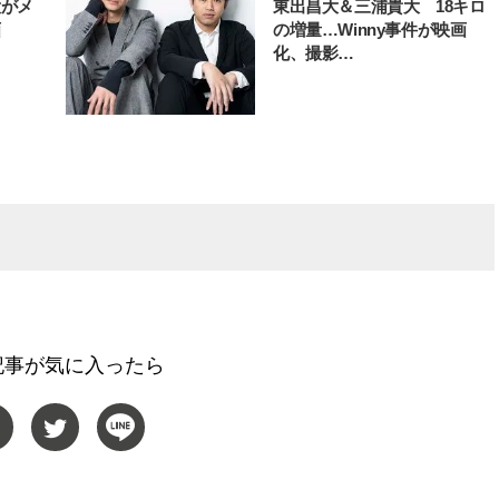
大がメ
東出昌大＆三浦貴大 18キロ
画
の増量…Winny事件が映画
化、撮影…
記事が気に入ったら
BEAUTY
L
【J’s Picks】ブランドまとめて愛
【元之介＆小西詠斗】ド
用中！ J-GIRL有田叶“鉄壁の相
替えしたら、どうやら後