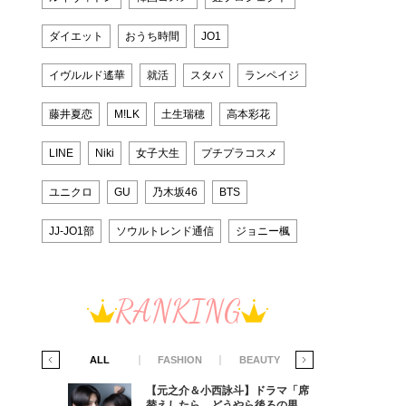
ダイエット
おうち時間
JO1
イヴルルド遙華
就活
スタバ
ランペイジ
藤井夏恋
M!LK
土生瑞穂
高本彩花
LINE
Niki
女子大生
プチプラコスメ
ユニクロ
GU
乃木坂46
BTS
JJ-JO1部
ソウルトレンド通信
ジョニー楓
RANKING
IFE STYLE
ALL
FASHION
BEAUTY
LIFE STYLE
ラマ「席
【元之介＆小西詠斗】ドラマ「席
ろの男が
替えしたら、どうやら後ろの男が