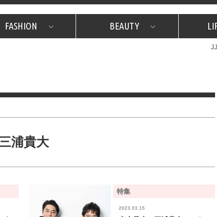
FASHION
BEAUTY
LI
J
美容担当のお気に入り
What's NEW？
占い
韓国
特集
What's NEW？
韓国
SNAP
ザ・ベスト5
特集
ザ・ベスト5
プレゼント
旅
JJグル
JJスタ
フォーチュンサイクル
ネイチャー
三浦貴大
特集
2023.03.15