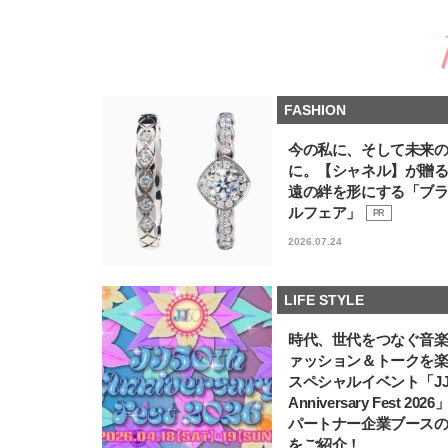
FASHION
今の私に、そして未来
に。【シャネル】が贈
遠の絆を形にする「ブ
ルフェア」
PR
2026.07.24
LIFE STYLE
時代、世代をつなぐ音
ァッション＆トークを
スペシャルイベント「JJ5
Anniversary Fest 202
パートナー企業ブース
をご紹介！