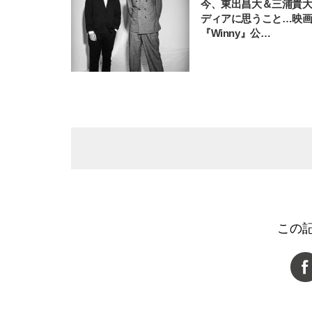
今、東出昌大＆三浦貴
ディアに思うこと…映
『Winny』公…
この