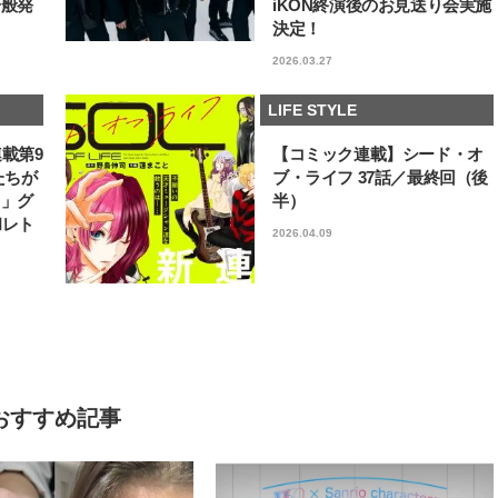
一般発
iKON終演後のお見送り会実施
決定！
2026.03.27
LIFE STYLE
連載第9
【コミック連載】シード・オ
たちが
ブ・ライフ 37話／最終回（後
フ」グ
半）
和レト
2026.04.09
おすすめ記事