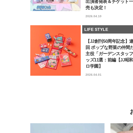
出演者発表＆チケット
売も決定！
2026.04.10
LIFE STYLE
【JJ創刊50周年記念】
回 ポップな野菜の仲間
主役「ガーデンスタッ
ッズ11選：前編【JJ昭
ロ学園】
2026.04.01