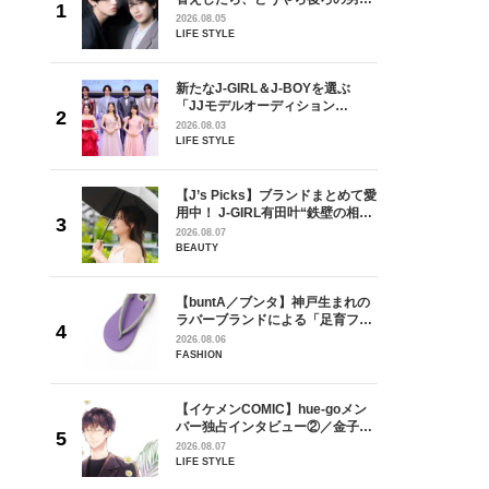
しい」放
どうやら俺のこと好きらしい」放
2026.08.05
自然と詠
送記念インタビュー♡ 「自然と詠
LIFE STYLE
です」
斗くんが可愛く見えたんです」
を選ぶ
新たなJ-GIRL＆J-BOYを選ぶ
ン
「JJモデルオーディション
選ブロッ
2027」が募集開始！ 予選ブロッ
2026.08.03
視した
クは候補生の“魅力”を重視した
LIFE STYLE
ます
「新システム」に変わります
goメン
【J’s Picks】ブランドまとめて愛
／金子玄
用中！ J-GIRL有田叶“鉄壁の相
葉にでき
棒”〈ビューティ＆ファッション
2026.08.07
夏の必需品〉
BEAUTY
の日韓新
【buntA／ブンタ】神戸生まれの
！ デビ
ラバーブランドによる「足育フッ
面々を独
トウェア」。伊勢丹新宿店でPOP-
2026.08.06
魅力に迫
UP開催中！
FASHION
からアメ
【イケメンCOMIC】hue-goメン
ダーを目
バー独占インタビュー②／金子玄
が好きす
矢「感情をズバーッと言葉にでき
2026.08.07
ロ】
た時は幸せ〜」
LIFE STYLE