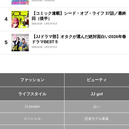
2026.04.06
FASHION
【コミック連載】シード・オブ・ライフ 37話／最終
回（後半）
2026.04.09
LIFE STYLE
【JJドラマ部】オタクが選んだ絶対面白い2026年春
ドラマBEST５
2026.04.09
LIFE STYLE
ファッション
ビューティ
ライフスタイル
JJ girl
JJ people
占い
スペシャル
読者モデル募集