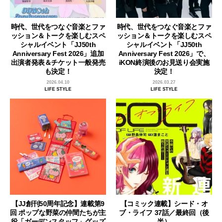
時代、世代をつなぐ音楽とファ
時代、世代をつなぐ音楽とファ
ッション＆トークを楽しむスペ
ッション＆トークを楽しむスペ
シャルイベント「JJ50th
シャルイベント「JJ50th
Anniversary Fest 2026」追加
Anniversary Fest 2026」で、
出演者発表＆チケット一般発売
iKON終演後のお見送り会実施
も決定！
決定！
2026.04.10
2026.03.27
LIFE STYLE
LIFE STYLE
【JJ創刊50周年記念】連載第9
【コミック連載】シード・オ
回 ポップな野菜の仲間たちが主
ブ・ライフ 37話／最終回（後
役「ガーデンスタッフ」グッズ
半）