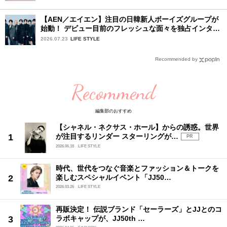
チェック♪
【AEN／エイエン】注目の日韓新人ボーイズグループが
始動！ デビュー目前のフレッシュな面々を独占インタビ
ュー。7人の魅力に迫ります♪
2026.07.23
LIFE STYLE
Recommended by
Recommend
編集部のおすすめ
【シャネル・ネクサス・ホール】からの誘惑。世界
が注目するリンダー スターリングが…
PR
2026.06.18
LIFE STYLE
時代、世代をつなぐ音楽とファッション＆トークを
楽しむスペシャルイベント「JJ50…
2026.03.26
LIFE STYLE
再販決定！ 伝説ブランド「セーラーズ」とJJとのコ
ラボキャップが、JJ50th …