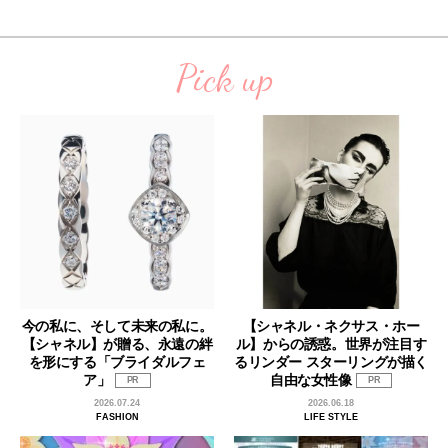
Pick up
今の私に、そして未来の私に。
【シャネル・ネクサス・ホー
【シャネル】が贈る、永遠の絆
ル】からの誘惑。世界が注目す
を形にする「ブライダルフェ
るリンダー スターリングが描く
ア」
自由な女性像
PR
PR
2026.07.24
2026.06.18
FASHION
LIFE STYLE