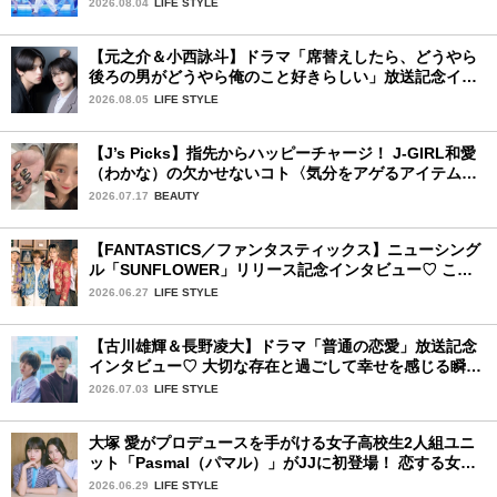
2026.08.04
LIFE STYLE
【元之介＆小西詠斗】ドラマ「席替えしたら、どうやら
後ろの男がどうやら俺のこと好きらしい」放送記念イン
タビュー♡ 「自然と詠斗くんが可愛く見えたんです」
2026.08.05
LIFE STYLE
【J’s Picks】指先からハッピーチャージ！ J-GIRL和愛
（わかな）の欠かせないコト〈気分をアゲるアイテム＆
ルーティーン〉
2026.07.17
BEAUTY
【FANTASTICS／ファンタスティックス】ニューシング
ル「SUNFLOWER」リリース記念インタビュー♡ この
夏楽しみにしていることは？
2026.06.27
LIFE STYLE
【古川雄輝＆長野凌大】ドラマ「普通の恋愛」放送記念
インタビュー♡ 大切な存在と過ごして幸せを感じる瞬間
は？
2026.07.03
LIFE STYLE
大塚 愛がプロデュースを手がける女子高校生2人組ユニ
ット「Pasmal（パマル）」がJJに初登場！ 恋する女の
コのキュンキュンする感情を歌った最新曲「BULL」を
2026.06.29
LIFE STYLE