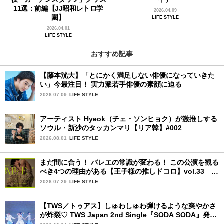
11選：前編【JJ昭和レトロ学
2026.04.09
園】
LIFE STYLE
2026.04.01
LIFE STYLE
おすすめ記事
【藤本洸大】「とにかく満足しない俳優になっていきた
い」今最注目！ 実力派若手俳優の素顔に迫る
2026.07.09
LIFE STYLE
アーティスト Hyeok（チェ・ソンヒョク）が激推しする
ソウル・新沙のタッカンマリ【リア韓】#002
2026.08.01
LIFE STYLE
まだ間に合う！ バレエの常識が変わる！ この公演を観る
べき4つの理由がある【王子様の推しドコロ】vol.33
POLA presents BALLET TheNewClassic 2026
2026.07.29
LIFE STYLE
【TWS／トゥアス】しゅわしゅわ弾けるような爽やかさ
が炸裂♡ TWS Japan 2nd Single『SODA SODA』発売
記念SPECIAL SHOWCASEを詳細レポ