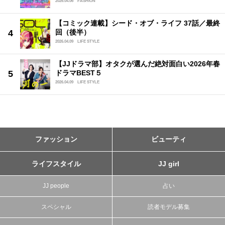
2026.04.06
FASHION
【コミック連載】シード・オブ・ライフ 37話／最終
回（後半）
2026.04.09
LIFE STYLE
【JJドラマ部】オタクが選んだ絶対面白い2026年春
ドラマBEST５
2026.04.09
LIFE STYLE
ファッション
ビューティ
ライフスタイル
JJ girl
JJ people
占い
スペシャル
読者モデル募集