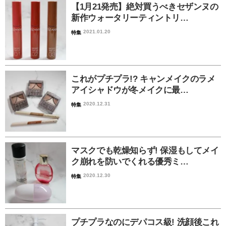
【1月21発売】絶対買うべきセザンヌの
新作ウォータリーティントリ…
2021.01.20
特集
これがプチプラ!? キャンメイクのラメ
アイシャドウが冬メイクに最…
2020.12.31
特集
マスクでも乾燥知らず! 保湿もしてメイ
ク崩れを防いでくれる優秀ミ…
2020.12.30
特集
プチプラなのにデパコス級! 洗顔後これ