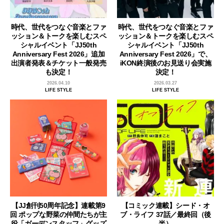
時代、世代をつなぐ音楽とファ
時代、世代をつなぐ音楽とファ
ッション＆トークを楽しむスペ
ッション＆トークを楽しむスペ
シャルイベント「JJ50th
シャルイベント「JJ50th
Anniversary Fest 2026」追加
Anniversary Fest 2026」で、
出演者発表＆チケット一般発売
iKON終演後のお見送り会実施
も決定！
決定！
2026.04.10
2026.03.27
LIFE STYLE
LIFE STYLE
【JJ創刊50周年記念】連載第9
【コミック連載】シード・オ
回 ポップな野菜の仲間たちが主
ブ・ライフ 37話／最終回（後
役「ガーデンスタッフ」グッズ
半）