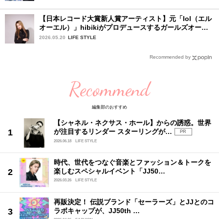
【日本レコード大賞新人賞アーティスト】元「lol（エル
オーエル）」hibikiがプロデュースするガールズオーデ
ィションが始動！ 応募は5月31日（日）まで
2026.05.20
LIFE STYLE
Recommended by
Recommend
編集部のおすすめ
【シャネル・ネクサス・ホール】からの誘惑。世界
が注目するリンダー スターリングが…
PR
2026.06.18
LIFE STYLE
時代、世代をつなぐ音楽とファッション＆トークを
楽しむスペシャルイベント「JJ50…
2026.03.26
LIFE STYLE
再販決定！ 伝説ブランド「セーラーズ」とJJとのコ
ラボキャップが、JJ50th …