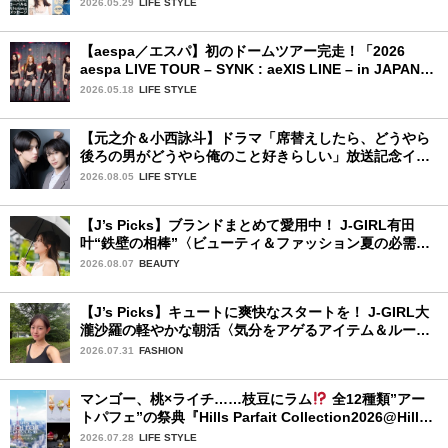
2026.05.29
LIFE STYLE
【aespa／エスパ】初のドームツアー完走！「2026
aespa LIVE TOUR – SYNK : aeXIS LINE – in JAPAN
[SPECIAL EDITION DOME TOUR] 」東京ドーム公演2
2026.05.18
LIFE STYLE
日目を詳細レポート【前編】
【元之介＆小西詠斗】ドラマ「席替えしたら、どうやら
後ろの男がどうやら俺のこと好きらしい」放送記念イン
タビュー♡ 「自然と詠斗くんが可愛く見えたんです」
2026.08.05
LIFE STYLE
【J’s Picks】ブランドまとめて愛用中！ J-GIRL有田
叶“鉄壁の相棒”〈ビューティ＆ファッション夏の必需
品〉
2026.08.07
BEAUTY
【J’s Picks】キュートに爽快なスタートを！ J-GIRL大
瀧沙羅の軽やかな朝活〈気分をアゲるアイテム＆ルーテ
ィーン〉
2026.07.31
FASHION
マンゴー、桃×ライチ……枝豆にラム
全12種類”アー
トパフェ”の祭典『Hills Parfait Collection2026@Hills
House』
2026.07.28
LIFE STYLE