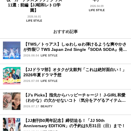
11選：前編【JJ昭和レトロ学
2026.04.09
園】
LIFE STYLE
2026.04.01
LIFE STYLE
おすすめ記事
【TWS／トゥアス】しゅわしゅわ弾けるような爽やかさ
が炸裂♡ TWS Japan 2nd Single『SODA SODA』発売
記念SPECIAL SHOWCASEを詳細レポ
2026.08.04
LIFE STYLE
【JJドラマ部】オタクが太鼓判「これは絶対面白い！」
2026年夏ドラマ予想
2026.07.08
LIFE STYLE
【J’s Picks】指先からハッピーチャージ！ J-GIRL和愛
（わかな）の欠かせないコト〈気分をアゲるアイテム＆
ルーティーン〉
2026.07.17
BEAUTY
【JJ創刊50周年記念】締切迫る！「JJ 50th
Anniversary EDITION」の予約は5月31日（日）まで！