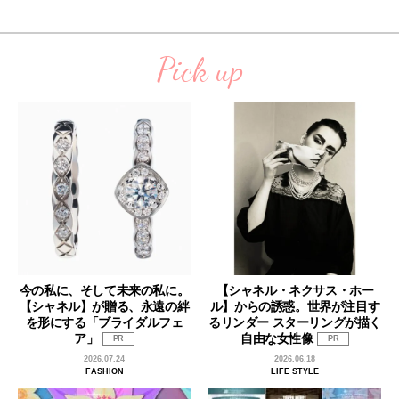
Pick up
今の私に、そして未来の私に。
【シャネル・ネクサス・ホー
【シャネル】が贈る、永遠の絆
ル】からの誘惑。世界が注目す
を形にする「ブライダルフェ
るリンダー スターリングが描く
ア」
自由な女性像
PR
PR
2026.07.24
2026.06.18
FASHION
LIFE STYLE