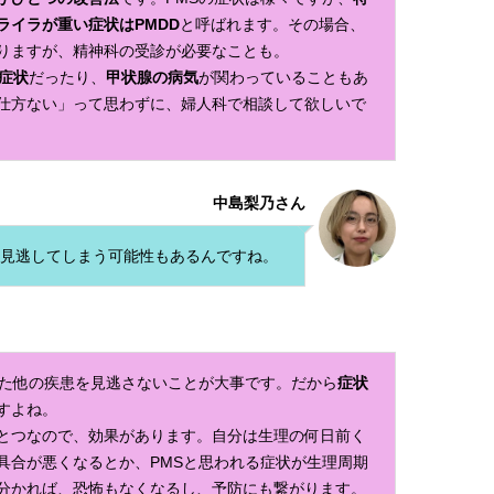
ライラが重い症状はPMDD
と呼ばれます。その場合、
りますが、精神科の受診が必要なことも。
症状
だったり、
甲状腺の病気
が関わっていることもあ
仕方ない」って思わずに、婦人科で相談して欲しいで
中島梨乃さん
を見逃してしまう可能性もあるんですね。
れた他の疾患を見逃さないことが大事です。だから
症状
すよね。
とつなので、効果があります。自分は生理の何日前く
具合が悪くなるとか、PMSと思われる症状が生理周期
分かれば、恐怖もなくなるし、予防にも繋がります。