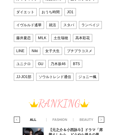
ダイエット
おうち時間
JO1
イヴルルド遙華
就活
スタバ
ランペイジ
藤井夏恋
M!LK
土生瑞穂
高本彩花
LINE
Niki
女子大生
プチプラコスメ
ユニクロ
GU
乃木坂46
BTS
JJ-JO1部
ソウルトレンド通信
ジョニー楓
RANKING
IFE STYLE
ALL
FASHION
BEAUTY
LIFE STYLE
ラマ「席
【元之介＆小西詠斗】ドラマ「席
ろの男が
替えしたら、どうやら後ろの男が