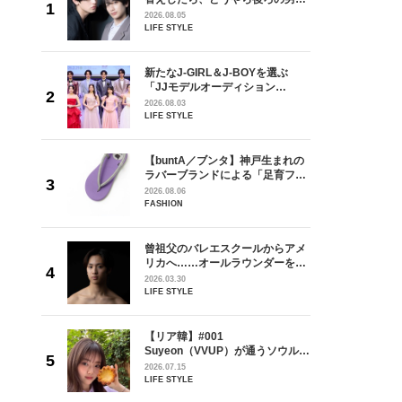
しい」放
どうやら俺のこと好きらしい」放
2026.08.05
自然と詠
送記念インタビュー♡ 「自然と詠
LIFE STYLE
です」
斗くんが可愛く見えたんです」
を選ぶ
新たなJ-GIRL＆J-BOYを選ぶ
ン
「JJモデルオーディション
選ブロッ
2027」が募集開始！ 予選ブロッ
2026.08.03
視した
クは候補生の“魅力”を重視した
LIFE STYLE
ます
「新システム」に変わります
からアメ
【buntA／ブンタ】神戸生まれの
ダーを目
ラバーブランドによる「足育フッ
が好きす
トウェア」。伊勢丹新宿店でPOP-
2026.08.06
ロ】
UP開催中！
FASHION
の日韓新
曾祖父のバレエスクールからアメ
！ デビ
リカへ……オールラウンダーを目
面々を独
指すダンサーは踊ることが好きす
2026.03.30
魅力に迫
ぎる【王子様の推しドコロ】
LIFE STYLE
vol.29 三宅啄未さん
【リア韓】#001
うソウル・
Suyeon（VVUP）が通うソウル・
リー
江南の絶品ブーランジェリー
2026.07.15
LIFE STYLE