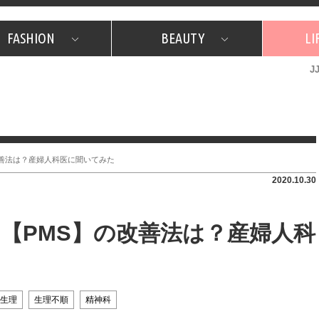
FASHION
BEAUTY
LI
J
美容担当のお気に入り
What's NEW？
占い
韓国
特集
What's NEW？
韓国
SNAP
ザ・ベスト5
特集
ザ・ベスト5
プレゼント
旅
JJグル
JJスタ
フォーチュンサイクル
ネイチャー
改善法は？産婦人科医に聞いてみた
2020.10.30
【PMS】の改善法は？産婦人科
生理
生理不順
精神科