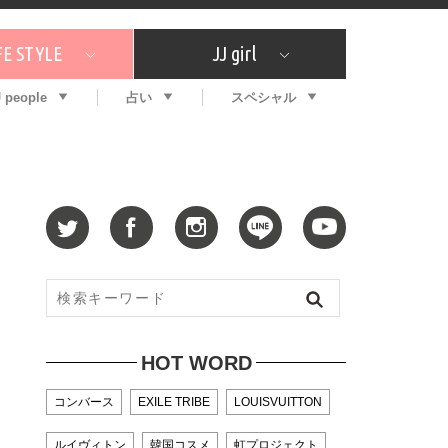
FE STYLE
JJ girl
J people
占い
スペシャル
メガイド
ッフの"それどこの"？
コスメ全部試してみた
エンタメ
プチプラ
What's NEW？
プレゼント
特集
おしゃラン！
プレゼント
恋愛
特集
コラム
インタビュー
サイン占い
毎週更新！ ジョニー楓の12星座占い
最新号
SNSキャンペーン
バックナンバー
HOT WORD
コンバース
EXILE TRIBE
LOUISVUITTON
ルイヴィトン
韓国コスメ
虹プロジェクト