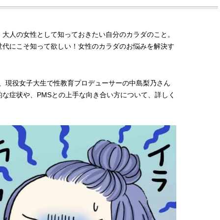
、大人の女性として知っておきたい自分のカラダのこと。
世代にこそ知って欲しい！女性のカラダのお悩みを解決す
マに、現役女子大生で性教育プロデューサーの中島梨乃さん
な症状や、PMSとの上手な向き合い方について、詳しく
BEAUTY
L
【JJ専属モデルの素顔】ビューテ
【元之介＆小西詠斗】ド
ィ大好き！ 松川 星のお気に入り
替えしたら、どうやら後