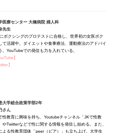
【J’s Picks】J-GIRL早坂萌香の
【櫻井優衣】メジャー 1st
徹底した日焼けケア！ でも、いち
Single「夏いぞん」リ
ばん大切なのは…〈ビューティ＆
イベント♡ ファンと過ご
2026.07.24
2026.07.31
ファッション夏の必需品〉
高の夏時間”
学医療センター 大橋病院 婦人科
BEAUTY
LIFE STYLE
奈先生
年にボクシングのプロテストに合格し、世界初の女医ボク
して活躍中。ダイエットや食事療法、運動療法のアドバイ
う。YouTubeでの発信も力を入れている。
ouTube】
itter】
塾大学総合政策学部2年
乃さん
で性教育に興味を持ち、Youtubeチャンネル「JKで性教
」やTwitterなどで性に関する情報を発信し始める。また、
による性教育団体「peer（ピア）」も立ち上げ。大学生