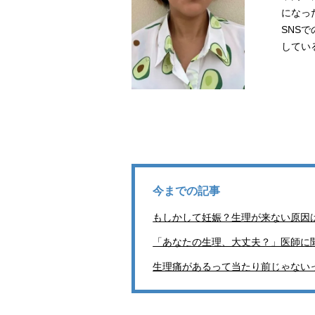
になっ
SNS
してい
今までの記事
もしかして妊娠？生理が来ない原因
「あなたの生理、大丈夫？」医師に
生理痛があるって当たり前じゃない