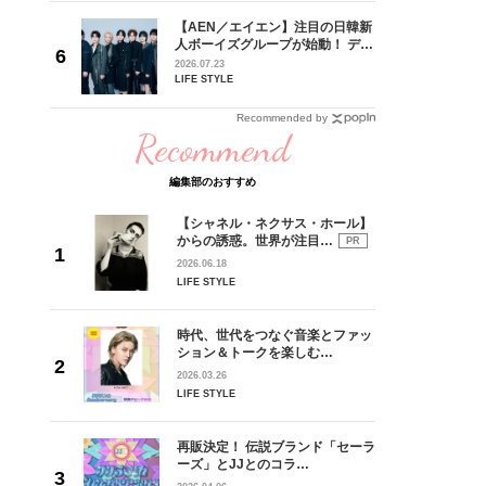
 CD
【AEN／エイエン】注目の日韓新
リース記念
人ボーイズグループが始動！ デビ
した“最
ュー目前のフレッシュな面々を独
2026.07.23
占インタビュー。7人の魅力に迫
LIFE STYLE
ります♪
Recommended by
Recommend
編集部のおすすめ
【シャネル・ネクサス・ホール】
からの誘惑。世界が注目…
PR
2026.06.18
LIFE STYLE
時代、世代をつなぐ音楽とファッ
ション＆トークを楽しむ…
2026.03.26
LIFE STYLE
再販決定！ 伝説ブランド「セーラ
ーズ」とJJとのコラ…