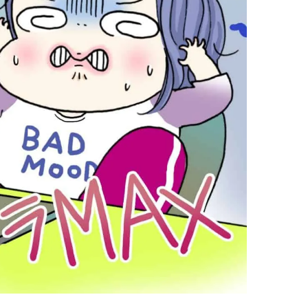
コスメをCHECK
どうやら俺のこと好きら
2025.12.16
2026.08.05
送記念インタビュー♡ 「
BEAUTY
LIFE STYLE
斗くんが可愛く見えたん
【J’s Picks】悲しい経験でたどり
新たなJ-GIRL＆J-BOY
着いた…J-BOY三上龍の手放せな
「JJモデルオーディショ
い“オールインワン”アイテム〈ビ
2027」が募集開始！ 予
2026.08.05
2026.08.03
ューティ＆ファッション夏の必需
クは候補生の“魅力”を重
BEAUTY
LIFE STYLE
品〉
「新システム」に変わり
【注目アーティストRainy。っ
曾祖父のバレエスクール
て？】自称“コスメオタク見習
リカへ……オールラウン
い”のポーチの中身、拝見しま
指すダンサーは踊ること
2026.01.30
2026.03.30
す！
ぎる【王子様の推しドコ
BEAUTY
LIFE STYLE
vol.29 三宅啄未さん
【体験レポ】 ニュウマン高輪！
【AEN／エイエン】注目
uka新店舗「uka store / Care &
人ボーイズグループが始動
Share」でネイルケア体験！JJア
ュー目前のフレッシュな
2025.09.25
2026.07.23
フタヌーンティー来場者限定チケ
占インタビュー。7人の
BEAUTY
LIFE STYLE
ットも
ります♪
【J’s Picks】J-BOY中田凌多
【リア韓】#001
は“汗と暑さ”に悩める仕事終わり
Suyeon（VVUP）が通
もスマートに〈ビューティ＆ファ
江南の絶品ブーランジェ
2026.07.15
2026.07.15
ッション夏の必需品〉
BEAUTY
LIFE STYLE