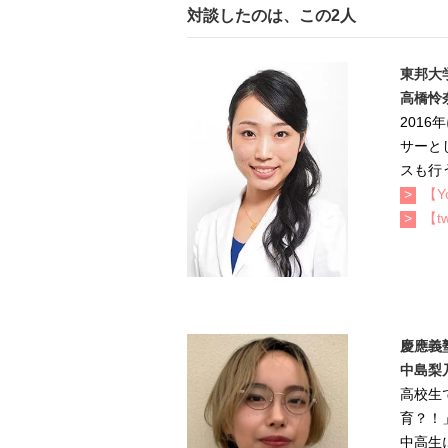
対談したのは、この2人
東邦大
高橋怜
2016
サーと
スも行
【Y
【tw
慶應義
中島梨
高校生
育？！
中高生