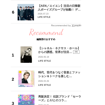
【AEN／エイエン】注目の日韓新
身がアーテ
人ボーイズグループが始動！ デビ
となった
ュー目前のフレッシュな面々を独
2026.07.23
インクレ
占インタビュー。7人の魅力に迫
LIFE STYLE
インタビ
ります♪
Recommended by
Recommend
編集部のおすすめ
【シャネル・ネクサス・ホール】
からの誘惑。世界が注目…
PR
2026.06.18
LIFE STYLE
時代、世代をつなぐ音楽とファッ
ション＆トークを楽しむ…
2026.03.26
LIFE STYLE
再販決定！ 伝説ブランド「セーラ
ーズ」とJJとのコラ…