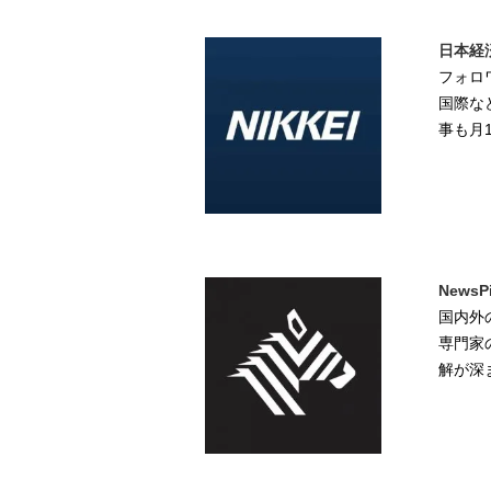
日本経
フォロ
国際な
事も月
NewsP
国内外
専門家
解が深