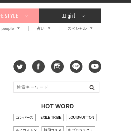
FE STYLE
JJ girl
J people
占い
スペシャル
メガイド
ッフの"それどこの"？
コスメ全部試してみた
エンタメ
プチプラ
What's NEW？
プレゼント
特集
おしゃラン！
プレゼント
恋愛
特集
コラム
インタビュー
サイン占い
毎週更新！ ジョニー楓の12星座占い
最新号
SNSキャンペーン
バックナンバー
HOT WORD
コンバース
EXILE TRIBE
LOUISVUITTON
ルイヴィトン
韓国コスメ
虹プロジェクト