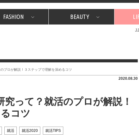
FASHION
BEAUTY
LI
J
美容担当のお気に入り
What's NEW？
占い
韓国
特集
What's NEW？
韓国
SNAP
ザ・ベスト5
特集
ザ・ベスト5
プレゼント
旅
JJグル
JJスタ
フォーチュンサイクル
ネイチャー
活のプロが解説！３ステップで理解を深めるコツ
2020.08.30
業研究って？就活のプロが解説！
めるコツ
就活
就活2020
就活TIPS