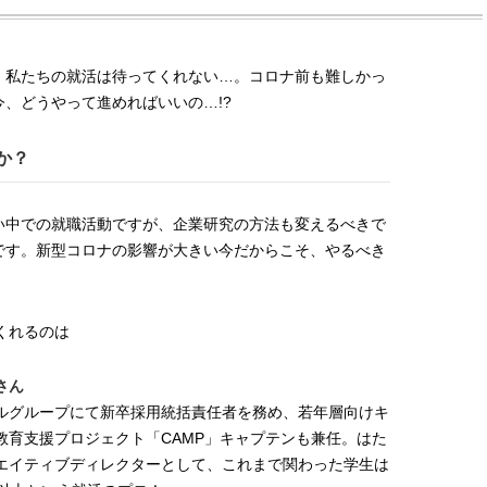
、私たちの就活は待ってくれない…。コロナ前も難しかっ
今、どうやって進めればいいの…
!?
か？
い中での就職活動ですが、企業研究の方法も変えるべきで
です。新型コロナの影響が大きい今だからこそ、やるべき
くれるのは
さん
ルグループにて新卒採用統括責任者を務め、若年層向けキ
BEAUTY
L
教育支援プロジェクト「CAMP」キャプテンも兼任。はた
エイティブディレクターとして、これまで関わった学生は
【J’s Picks】ブランドまとめて愛
曾祖父のバレエスクール
用中！ J-GIRL有田叶“鉄壁の相
リカへ……オールラウン