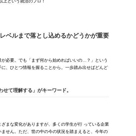
人以上という就活のプロ！
棒”〈ビューティ＆ファッション
指すダンサーは踊ること
2026.08.07
2026.03.30
夏の必需品〉
ぎる【王子様の推しドコ
BEAUTY
LIFE STYLE
vol.29 三宅啄未さん
【JJ専属モデルの素顔】ビューテ
新たなJ-GIRL＆J-BOY
ィ大好き！ 松川 星のお気に入り
「JJモデルオーディショ
コスメをCHECK
2027」が募集開始！ 予
レベルまで落とし込めるかどうかが重要
2025.12.16
2026.08.03
クは候補生の“魅力”を重
BEAUTY
LIFE STYLE
「新システム」に変わり
【J’s Picks】J-GIRL早坂萌香の
【元之介＆小西詠斗】ド
徹底した日焼けケア！ でも、いち
替えしたら、どうやら後
量が必要。でも「まず何から始めればいいの…？」という
ばん大切なのは…〈ビューティ＆
どうやら俺のこと好きら
2026.07.24
2026.08.05
手に、ひとつ情報を握ることから。一歩踏み出せばどんど
ファッション夏の必需品〉
送記念インタビュー♡ 「
BEAUTY
LIFE STYLE
斗くんが可愛く見えたん
【JJ専属モデルの素顔】ホ・ジウ
【イケメンCOMIC】hue-
ォンの愛用スキンケアは敏感肌向
バー独占インタビュー②
わせて理解する」がキーワード。
け
矢「感情をズバーッと言
2025.12.09
2026.08.07
た時は幸せ〜」
BEAUTY
LIFE STYLE
【JJ専属モデルの素顔】ツヤと輝
【AEN／エイエン】注目
きを放つ美肌を生み出す松川 星の
人ボーイズグループが始動
愛用スキンケア
ュー目前のフレッシュな
ざまな変化がありますが、多くの学生が行 っている企業
2025.12.16
2026.07.23
占インタビュー。7人の
BEAUTY
LIFE STYLE
いません。ただ、世の中の今の状況を踏まえると、今年の
ります♪