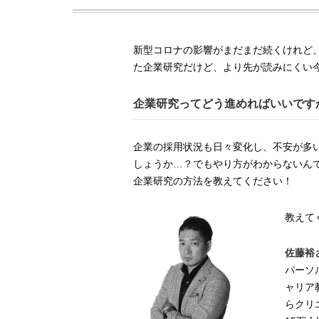
新型コロナの影響がまだまだ続くけれど
た企業研究だけど、より先が読みにくい
企業研究ってどう進めればいいです
企業の採用状況も日々変化し、不安が多
しょうか…？でもやり方がわからないん
企業研究の方法を教えてください！
教えて
佐藤裕
パーソ
ャリア
らクリ