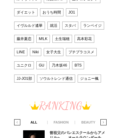
ダイエット
おうち時間
JO1
イヴルルド遙華
就活
スタバ
ランペイジ
藤井夏恋
M!LK
土生瑞穂
高本彩花
LINE
Niki
女子大生
プチプラコスメ
ユニクロ
GU
乃木坂46
BTS
JJ-JO1部
ソウルトレンド通信
ジョニー楓
RANKING
IFE STYLE
ALL
FASHION
BEAUTY
LIFE STYLE
からアメ
曾祖父のバレエスクールからアメ
ダーを目
リカへ……オールラウンダーを目