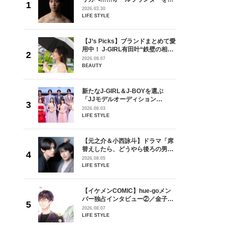
が好きす
指すダンサーは踊ることが好きす
2026.03.30
ロ】
ぎる【王子様の推しドコロ】
LIFE STYLE
vol.29 三宅啄未さん
を選ぶ
【J’s Picks】ブランドまとめて愛
ン
用中！ J-GIRL有田叶“鉄壁の相
選ブロッ
棒”〈ビューティ＆ファッション
2026.08.07
視した
夏の必需品〉
BEAUTY
ます
ラマ「席
新たなJ-GIRL＆J-BOYを選ぶ
ろの男が
「JJモデルオーディション
しい」放
2027」が募集開始！ 予選ブロッ
2026.08.03
自然と詠
クは候補生の“魅力”を重視した
LIFE STYLE
です」
「新システム」に変わります
goメン
【元之介＆小西詠斗】ドラマ「席
／金子玄
替えしたら、どうやら後ろの男が
葉にでき
どうやら俺のこと好きらしい」放
2026.08.05
送記念インタビュー♡ 「自然と詠
LIFE STYLE
斗くんが可愛く見えたんです」
の日韓新
【イケメンCOMIC】hue-goメン
！ デビ
バー独占インタビュー②／金子玄
面々を独
矢「感情をズバーッと言葉にでき
2026.08.07
魅力に迫
た時は幸せ〜」
LIFE STYLE