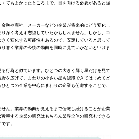
なくてもよかったところまで、目を向ける必要があると強
【プロ伝授】”韓国っぽ”なウェー
【新世代J-POPグループ
ブヘア簡単アレンジのコツ！
aoen（アオエン）】自
ィストを目指すきかっけ
2025.12.19
2025.10.20
先輩とは―― 新曲「青春
BEAUTY
LIFE STYLE
金融や商社、メーカーなどの企業が将来的にどう変化し
ディブル」リリース記念
まり深く考えず志望していたかもしれません。しかし、コ
ュー
大きく変化する可能性もあるので、安定していると思って
取り巻く業界の今後の動向を同時に見ていかないといけま
る行為と似ています。ひとつの大きく輝く星だけを見て
視野を広げて、まわりの小さい星も認識できてはじめてど
もひとつの企業を中心にまわりの企業も俯瞰することで、
せん。業界の動向が見えるまで俯瞰し続けることが企業
ば希望する企業の研究はもちろん業界全体の研究もできる
ずです。