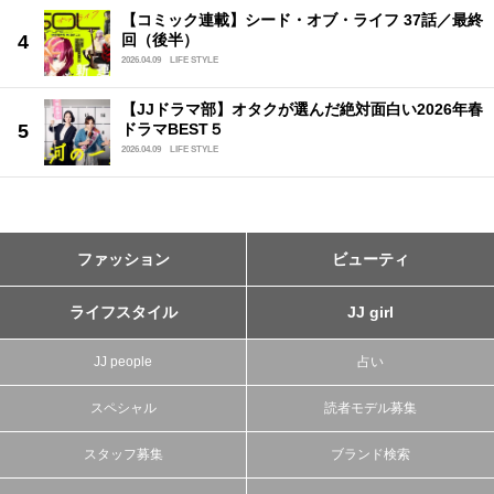
【コミック連載】シード・オブ・ライフ 37話／最終
回（後半）
2026.04.09
LIFE STYLE
【JJドラマ部】オタクが選んだ絶対面白い2026年春
ドラマBEST５
2026.04.09
LIFE STYLE
ファッション
ビューティ
ライフスタイル
JJ girl
JJ people
占い
スペシャル
読者モデル募集
スタッフ募集
ブランド検索