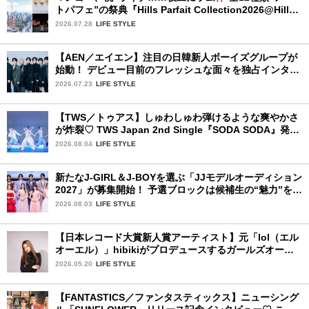
トパフェ”の祭典『Hills Parfait Collection2026@Hills
House』
2026.07.28
LIFE STYLE
【AEN／エイエン】注目の日韓新人ボーイズグループが
始動！ デビュー目前のフレッシュな面々を独占インタビ
ュー。7人の魅力に迫ります♪
2026.07.23
LIFE STYLE
【TWS／トゥアス】しゅわしゅわ弾けるような爽やかさ
が炸裂♡ TWS Japan 2nd Single『SODA SODA』発売
記念SPECIAL SHOWCASEを詳細レポ
2026.08.04
LIFE STYLE
新たなJ-GIRL＆J-BOYを選ぶ「JJモデルオーディション
2027」が募集開始！ 予選ブロックは候補生の“魅力”を重
視した「新システム」に変わります
2026.08.03
LIFE STYLE
【日本レコード大賞新人賞アーティスト】元「lol（エル
オーエル）」hibikiがプロデュースするガールズオーデ
ィションが始動！ 応募は5月31日（日）まで
2026.05.20
LIFE STYLE
【FANTASTICS／ファンタスティックス】ニューシング