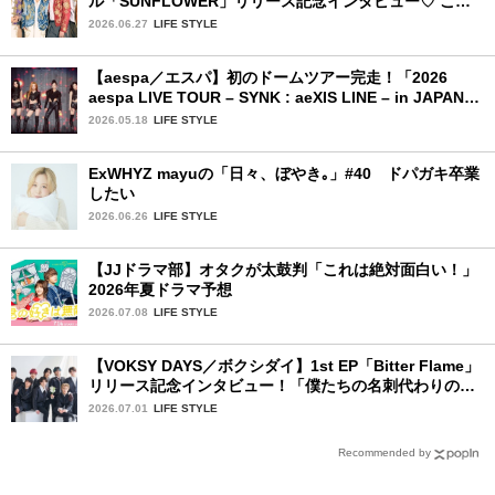
ル「SUNFLOWER」リリース記念インタビュー♡ この
夏楽しみにしていることは？
2026.06.27
LIFE STYLE
【aespa／エスパ】初のドームツアー完走！「2026
aespa LIVE TOUR – SYNK : aeXIS LINE – in JAPAN
[SPECIAL EDITION DOME TOUR] 」東京ドーム公演2
2026.05.18
LIFE STYLE
日目を詳細レポート【前編】
ExWHYZ mayuの「日々、ぼやき｡」#40 ドパガキ卒業
したい
2026.06.26
LIFE STYLE
【JJドラマ部】オタクが太鼓判「これは絶対面白い！」
2026年夏ドラマ予想
2026.07.08
LIFE STYLE
【VOKSY DAYS／ボクシダイ】1st EP「Bitter Flame」
リリース記念インタビュー！「僕たちの名刺代わりのよ
うなアルバム」
2026.07.01
LIFE STYLE
Recommended by