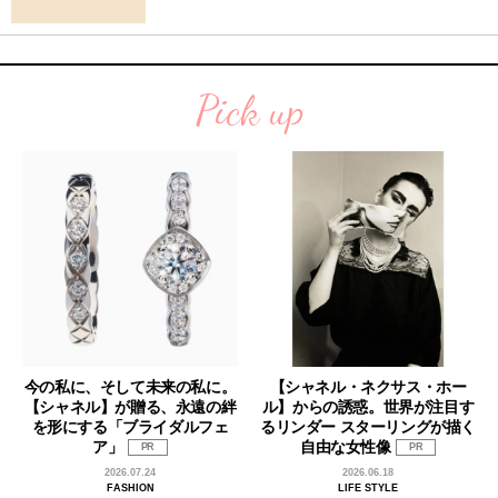
Pick up
今の私に、そして未来の私に。
【シャネル・ネクサス・ホー
【シャネル】が贈る、永遠の絆
ル】からの誘惑。世界が注目す
を形にする「ブライダルフェ
るリンダー スターリングが描く
ア」
自由な女性像
PR
PR
2026.07.24
2026.06.18
FASHION
LIFE STYLE