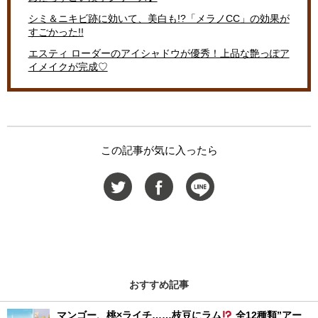
シミ＆ニキビ跡に効いて、美白も!?「メラノCC」の効果が
すごかった!!
エスティ ローダーのアイシャドウが優秀！上品な艶っぽア
イメイクが完成♡
この記事が気に入ったら
おすすめ記事
マンゴー、桃×ライチ……枝豆にラム
全12種類”アー