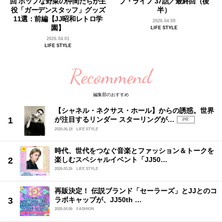
回 ポップな野菜の仲間たちが主
ブ・ライフ 37話／最終回（後
役「ガーデンスタッフ」グッズ
半）
11選：前編【JJ昭和レトロ学
2026.04.09
園】
LIFE STYLE
2026.04.01
LIFE STYLE
Recommend
編集部のおすすめ
【シャネル・ネクサス・ホール】からの誘惑。世界
が注目するリンダー スターリングが…
PR
2026.06.18
LIFE STYLE
時代、世代をつなぐ音楽とファッション＆トークを
楽しむスペシャルイベント「JJ50…
2026.03.26
LIFE STYLE
再販決定！ 伝説ブランド「セーラーズ」とJJとのコ
ラボキャップが、JJ50th …
2026.04.06
FASHION