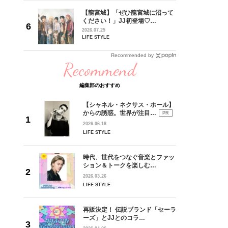
れてきた
【龍宮城】「ぜひ龍宮城に沼って
じる瞬間
ください！」JJ初登場♡
l.28
EP『MOTTO』リリース記念イン
2026.07.25
タビュー
LIFE STYLE
Recommended by
Recommend
編集部のおすすめ
【シャネル・ネクサス・ホール】
からの誘惑。世界が注目…
PR
2026.06.18
LIFE STYLE
時代、世代をつなぐ音楽とファッ
ション＆トークを楽しむ…
2026.03.26
LIFE STYLE
再販決定！ 伝説ブランド「セーラ
ーズ」とJJとのコラ…