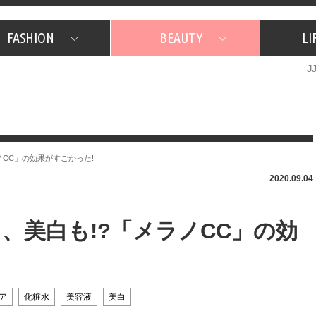
FASHION
BEAUTY
LI
J
美容担当のお気に入り
What's NEW？
占い
韓国
特集
What's NEW？
韓国
SNAP
ザ・ベスト5
特集
ザ・ベスト5
プレゼント
旅
JJグル
JJスタ
フォーチュンサイクル
ネイチャー
CC」の効果がすごかった!!
2020.09.04
、美白も!?「メラノCC」の効
ア
化粧水
美容液
美白