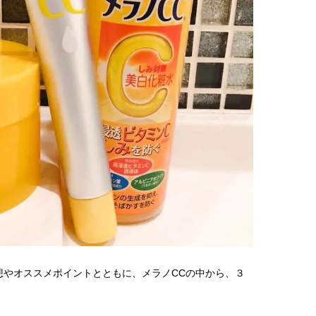
棒”〈ビューティ＆ファッション
指すダンサーは踊ること
2026.08.07
2026.03.30
夏の必需品〉
ぎる【王子様の推しドコ
BEAUTY
LIFE STYLE
vol.29 三宅啄未さん
【注目アーティストRainy。っ
新たなJ-GIRL＆J-BOY
て？】自称“コスメオタク見習
「JJモデルオーディショ
い”のポーチの中身、拝見しま
2027」が募集開始！ 予
2026.01.30
2026.08.03
す！
クは候補生の“魅力”を重
BEAUTY
LIFE STYLE
「新システム」に変わり
【注目アーティストRainy。っ
【新世代J-POPグループ
て？】忙しい日でも欠かせない、
aoen（アオエン）】自
朝と夜のケアでつくられる透明感
ィストを目指すきかっけ
2026.01.30
2025.10.20
先輩とは―― 新曲「青春
BEAUTY
LIFE STYLE
ディブル」リリース記念
ュー
【JJ専属モデルの素顔】ビューテ
【元之介＆小西詠斗】ド
ィ大好き！ 松川 星のお気に入り
替えしたら、どうやら後
コスメをCHECK
どうやら俺のこと好きら
2025.12.16
2026.08.05
送記念インタビュー♡ 「
BEAUTY
LIFE STYLE
斗くんが可愛く見えたん
【J’s Picks】指先からハッピーチ
【龍宮城】「ぜひ龍宮城
想やオススメポイントとともに、メラノCCの中から、３
ャージ！ J-GIRL和愛（わかな）
ください！」JJ初登場♡
の欠かせないコト〈気分をアゲる
EP『MOTTO』リリース
2026.07.17
2026.07.25
アイテム＆ルーティーン〉
タビュー
BEAUTY
LIFE STYLE