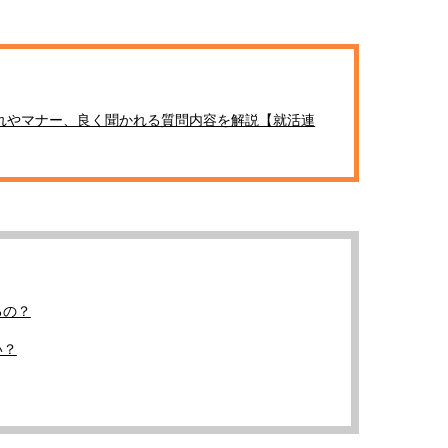
棒”〈ビューティ＆ファッション
指すダンサーは踊ること
2026.08.07
2026.03.30
夏の必需品〉
ぎる【王子様の推しドコ
BEAUTY
LIFE STYLE
vol.29 三宅啄未さん
【JJ専属モデルの素顔】ビューテ
新たなJ-GIRL＆J-BOY
ィ大好き！ 松川 星のお気に入り
「JJモデルオーディショ
コスメをCHECK
2027」が募集開始！ 予
2025.12.16
2026.08.03
れやマナー、良く聞かれる質問内容を解説【就活連
クは候補生の“魅力”を重
BEAUTY
LIFE STYLE
「新システム」に変わり
【J’s Picks】J-GIRL早坂萌香の
【元之介＆小西詠斗】ド
徹底した日焼けケア！ でも、いち
替えしたら、どうやら後
ばん大切なのは…〈ビューティ＆
どうやら俺のこと好きら
2026.07.24
2026.08.05
ファッション夏の必需品〉
送記念インタビュー♡ 「
BEAUTY
LIFE STYLE
斗くんが可愛く見えたん
【JJ専属モデルの素顔】ホ・ジウ
【イケメンCOMIC】hue-
ォンの愛用スキンケアは敏感肌向
バー独占インタビュー②
け
矢「感情をズバーッと言
るの？
2025.12.09
2026.08.07
た時は幸せ〜」
BEAUTY
LIFE STYLE
い？
【JJ専属モデルの素顔】ツヤと輝
【AEN／エイエン】注目
きを放つ美肌を生み出す松川 星の
人ボーイズグループが始動
愛用スキンケア
ュー目前のフレッシュな
2025.12.16
2026.07.23
占インタビュー。7人の
BEAUTY
LIFE STYLE
ります♪