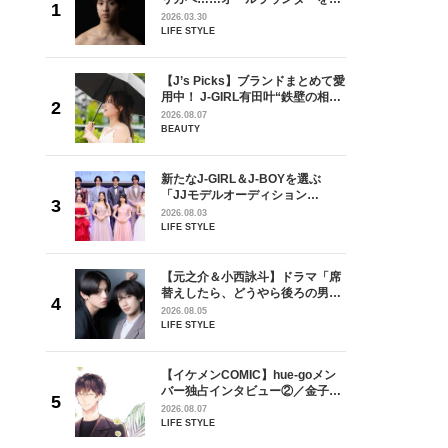
が好きす
指すダンサーは踊ることが好きす
2026.03.30
ロ】
ぎる【王子様の推しドコロ】
LIFE STYLE
vol.29 三宅啄未さん
を選ぶ
【J’s Picks】ブランドまとめて愛
ン
用中！ J-GIRL有田叶“鉄壁の相
選ブロッ
棒”〈ビューティ＆ファッション
2026.08.07
視した
夏の必需品〉
BEAUTY
ます
ラマ「席
新たなJ-GIRL＆J-BOYを選ぶ
ろの男が
「JJモデルオーディション
しい」放
2027」が募集開始！ 予選ブロッ
2026.08.03
自然と詠
クは候補生の“魅力”を重視した
LIFE STYLE
です」
「新システム」に変わります
goメン
【元之介＆小西詠斗】ドラマ「席
／金子玄
替えしたら、どうやら後ろの男が
葉にでき
どうやら俺のこと好きらしい」放
2026.08.05
送記念インタビュー♡ 「自然と詠
LIFE STYLE
斗くんが可愛く見えたんです」
の日韓新
【イケメンCOMIC】hue-goメン
！ デビ
バー独占インタビュー②／金子玄
面々を独
矢「感情をズバーッと言葉にでき
2026.08.07
魅力に迫
た時は幸せ〜」
LIFE STYLE