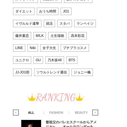
ダイエット
おうち時間
JO1
イヴルルド遙華
就活
スタバ
ランペイジ
藤井夏恋
M!LK
土生瑞穂
高本彩花
LINE
Niki
女子大生
プチプラコスメ
ユニクロ
GU
乃木坂46
BTS
JJ-JO1部
ソウルトレンド通信
ジョニー楓
RANKING
IFE STYLE
ALL
FASHION
BEAUTY
LIFE STYLE
からアメ
曾祖父のバレエスクールからアメ
ダーを目
リカへ……オールラウンダーを目