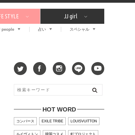
FE STYLE
JJ girl
J people
占い
スペシャル
メガイド
ッフの"それどこの"？
コスメ全部試してみた
エンタメ
プチプラ
What's NEW？
プレゼント
特集
おしゃラン！
プレゼント
恋愛
特集
コラム
インタビュー
サイン占い
毎週更新！ ジョニー楓の12星座占い
最新号
SNSキャンペーン
バックナンバー
HOT WORD
コンバース
EXILE TRIBE
LOUISVUITTON
ルイヴィトン
韓国コスメ
虹プロジェクト