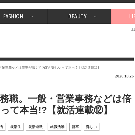
FASHION
BEAUTY
LI
J
美容担当のお気に入り
What's NEW？
占い
韓国
特集
What's NEW？
韓国
SNAP
ザ・ベスト5
特集
ザ・ベスト5
プレゼント
旅
JJグル
JJスタ
フォーチュンサイクル
ネイチャー
営業事務などは倍率が高くて内定が難しいって本当!?【就活連載⑫】
2020.10.26
務職。一般・営業事務などは倍
って本当!?【就活連載⑫】
活
就活生
就活連載
就職活動
新卒
難しい