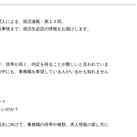
理人による、就活連載・第１２回。
活事情まで、就活生必読の情報をお届けします。
が、倍率が高く、内定を得ることが難しいと言われていま
の中にも、事務職を希望している人がいるかも知れません
か？
よいのか？
BEAUTY
L
活生に向けて、事務職の倍率や種類、求人情報の探し方に
【J’s Picks】ブランドまとめて愛
曾祖父のバレエスクール
用中！ J-GIRL有田叶“鉄壁の相
リカへ……オールラウン