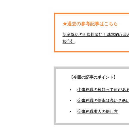
★過去の参考記事はこちら
新卒就活の面接対策に！基本的な流
載⑪】
【今回の記事のポイント】
①事務職の種類って何があ
②事務職の倍率は高い？低
③事務職求人の探し方