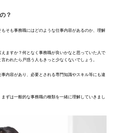
【プロ伝授】”韓国っぽ”なウェー
【新世代J-POPグループ
ブヘア簡単アレンジのコツ！
aoen（アオエン）】自
の？
ィストを目指すきかっけ
2025.12.19
2025.10.20
先輩とは―― 新曲「青春
BEAUTY
LIFE STYLE
ディブル」リリース記念
そもそも事務職にはどのような仕事内容があるのか、理解
ュー
言えますか？何となく事務職が良いかなと思っていた人で
と言われたら戸惑う人もきっと少なくないでしょう。
仕事内容があり、必要とされる専門知識やスキル等にも違
、まずは一般的な事務職の種類を一緒に理解していきまし