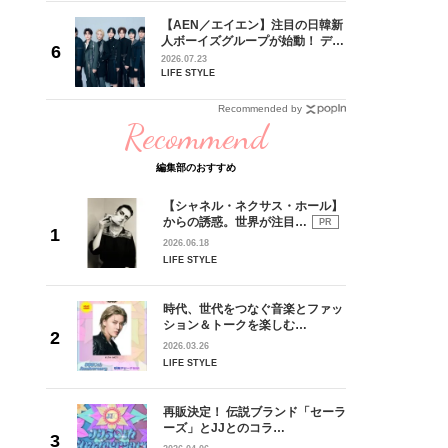
【AEN／エイエン】注目の日韓新
身がアーテ
人ボーイズグループが始動！ デビ
となった
ュー目前のフレッシュな面々を独
2026.07.23
インクレ
占インタビュー。7人の魅力に迫
LIFE STYLE
インタビ
ります♪
Recommended by
Recommend
編集部のおすすめ
【シャネル・ネクサス・ホール】
からの誘惑。世界が注目…
PR
2026.06.18
LIFE STYLE
時代、世代をつなぐ音楽とファッ
ション＆トークを楽しむ…
2026.03.26
LIFE STYLE
再販決定！ 伝説ブランド「セーラ
ーズ」とJJとのコラ…