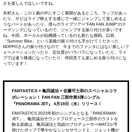
さを楽しんでほしいですね。
木村さん：この１曲の中にすごく展開があるところ。ラップがあっ
たり、サビはライブ映えする感じで一緒にジャンプして楽しめるよ
うなパートがあったり。僕らのライブツアー”FAN FAN JUMP“のテ
ーマソングになっているので、ジャンプする振り付けが多いです
ね。今回、ボーカルが結構踊っているのも新たな挑戦。以前、
「Summer Bike」という楽曲の振り付けも手がけてくださった
NOPPOさんの振り付けなので、今までのファンタにはない新しいフ
ォーメーションだったり、定位置がバラバラになっていたり、ライ
ブでは違う構成になっていたり、何回見ても楽しめる振り付けにな
っています！
FANTASTICS × ⻲⽥誠治 × 佐藤可⼠和のスペシャルコラ
ボレーション！ FAN FAN 三部作第3弾シングル
『PANORAMA JET』 4月19日（水）リリース！
FANTASTICS 2023年初のシングルとなる『PANORAMA
JET』。⻲⽥誠治サウンドプロデュース三部作のラストを
飾る楽曲は、⻲⽥誠治と気鋭のプロデューサーMATZが⼿
掛けたポップで華やかなシンセサウンドと、ジェット機が