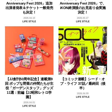
Anniversary Fest 2026」追加
Anniversary Fest 2026」で、
出演者発表＆チケット一般発売
iKON終演後のお見送り会実施
も決定！
決定！
2026.04.10
2026.03.27
LIFE STYLE
LIFE STYLE
【JJ創刊50周年記念】連載第9
【コミック連載】シード・オ
回 ポップな野菜の仲間たちが主
ブ・ライフ 37話／最終回（後
役「ガーデンスタッフ」グッズ
半）
11選：前編【JJ昭和レトロ学
2026.04.09
園】
LIFE STYLE
2026.04.01
LIFE STYLE