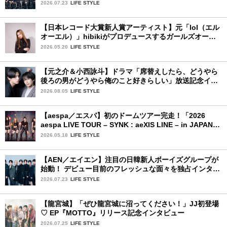
ーケース完全レポート！
2026.07.23
LIFE STYLE
【日本レコード大賞新人賞アーティスト】元「lol（エル
オーエル）」hibikiがプロデュースするガールズオーデ
ィションが始動！ 応募は5月31日（日）まで
2026.05.20
LIFE STYLE
【元之介＆小西詠斗】ドラマ「席替えしたら、どうやら
後ろの男がどうやら俺のこと好きらしい」放送記念イン
タビュー♡ 「自然と詠斗くんが可愛く見えたんです」
2026.08.05
LIFE STYLE
【aespa／エスパ】初のドームツアー完走！「2026
aespa LIVE TOUR – SYNK : aeXIS LINE – in JAPAN
[SPECIAL EDITION DOME TOUR] 」東京ドーム公演2
2026.05.18
LIFE STYLE
日目を詳細レポート【前編】
【AEN／エイエン】注目の日韓新人ボーイズグループが
始動！ デビュー目前のフレッシュな面々を独占インタビ
ュー。7人の魅力に迫ります♪
2026.07.23
LIFE STYLE
【龍宮城】「ぜひ龍宮城に沼ってください！」JJ初登場
♡ EP『MOTTO』リリース記念インタビュー
2026.07.25
LIFE STYLE