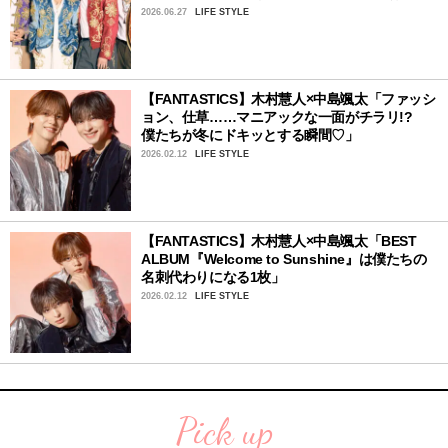
2026.06.27
LIFE STYLE
【FANTASTICS】木村慧人×中島颯太「ファッシ
ョン、仕草……マニアックな一面がチラリ!?
僕たちが冬にドキッとする瞬間♡」
2026.02.12
LIFE STYLE
【FANTASTICS】木村慧人×中島颯太「BEST
ALBUM『Welcome to Sunshine』は僕たちの
名刺代わりになる1枚」
2026.02.12
LIFE STYLE
Pick up