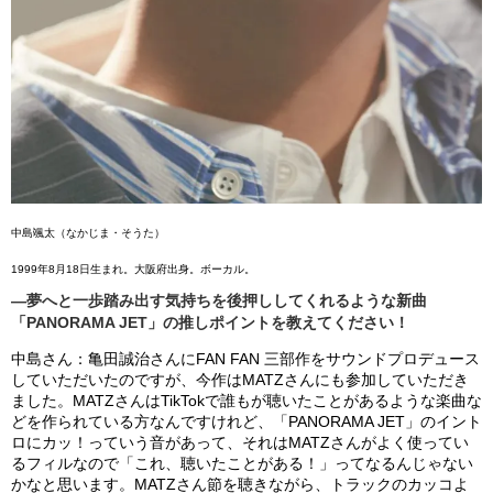
中島颯太（なかじま・そうた）
1999年8月18日生まれ。大阪府出身。ボーカル。
―夢へと一歩踏み出す気持ちを後押ししてくれるような新曲
「PANORAMA JET」の推しポイントを教えてください！
中島さん：亀田誠治さんにFAN FAN 三部作をサウンドプロデュース
していただいたのですが、今作はMATZさんにも参加していただき
ました。MATZさんはTikTokで誰もが聴いたことがあるような楽曲な
どを作られている方なんですけれど、「PANORAMA JET」のイント
ロにカッ！っていう音があって、それはMATZさんがよく使ってい
るフィルなので「これ、聴いたことがある！」ってなるんじゃない
かなと思います。MATZさん節を聴きながら、トラックのカッコよ