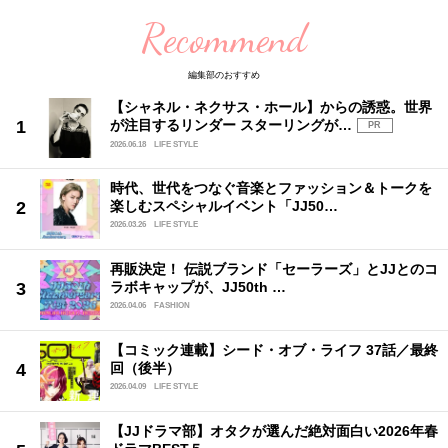
Recommend
編集部のおすすめ
【シャネル・ネクサス・ホール】からの誘惑。世界
が注目するリンダー スターリングが…
PR
2026.06.18
LIFE STYLE
時代、世代をつなぐ音楽とファッション＆トークを
楽しむスペシャルイベント「JJ50…
2026.03.26
LIFE STYLE
再販決定！ 伝説ブランド「セーラーズ」とJJとのコ
ラボキャップが、JJ50th …
2026.04.06
FASHION
【コミック連載】シード・オブ・ライフ 37話／最終
回（後半）
2026.04.09
LIFE STYLE
【JJドラマ部】オタクが選んだ絶対面白い2026年春