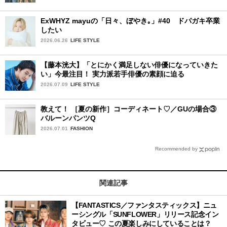
ExWHYZ mayuの「日々、ぼやき｡」#40 ドパガキ卒業
したい
2026.06.26
LIFE STYLE
【藤本洸大】「とにかく満足しない俳優になっていきた
い」今最注目！ 実力派若手俳優の素顔に迫る
2026.07.09
LIFE STYLE
教えて！ ［夏の新作］コーディネート♡／GUの場合③
バルーンパンツQ
2026.07.01
FASHION
Recommended by
関連記事
【FANTASTICS／ファンタスティックス】ニュ
ーシングル「SUNFLOWER」リリース記念イン
タビュー♡ この夏楽しみにしていることは？