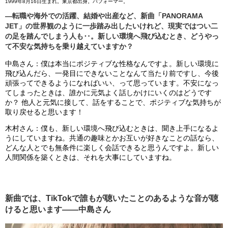
1999年8月16日生まれ。東京都出身。パフォーマー。
―転職や海外での活躍、結婚や出産など、新曲「PANORAMA
JET」の世界観のように一歩踏み出したいけれど、現実ではつい二
の足を踏んでしまう人も‥。新しい環境へ飛び込むとき、どうやっ
て不安な気持ちを乗り越えていますか？
中島さん：僕は本当にポジティブな性格なんですよ。新しい環境に
飛び込んだら、一発目にできないことなんて当たり前ですし、今後
頑張ってできるようになればいい、って思っています。不安になっ
てしまったときは、誰かに元気よく話しかけにいくのはどうです
か？ 他人と元気に接して、話をすることで、ポジティブな気持ちが
取り戻せると思います！
木村さん：僕も、新しい環境へ飛び込むときは、聞き上手になるよ
うにしていますね。共通の趣味とかお互いが好きなことの話なら、
どんな人とでも無条件に楽しく会話できると思うんですよ。新しい
人間関係を築くときは、それを大事にしていますね。
新曲では、TikTokで誰もが聴いたことのあるような音が聴
けると思います――中島さん