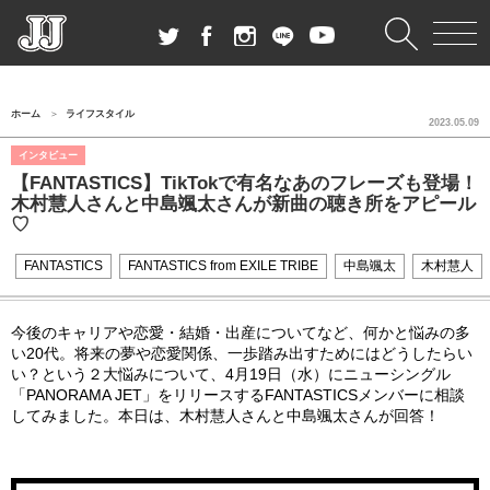
ホーム
ライフスタイル
2023.05.09
インタビュー
【FANTASTICS】TikTokで有名なあのフレーズも登場！
木村慧人さんと中島颯太さんが新曲の聴き所をアピール
♡
FANTASTICS
FANTASTICS from EXILE TRIBE
中島颯太
木村慧人
今後のキャリアや恋愛・結婚・出産についてなど、何かと悩みの多
い20代。将来の夢や恋愛関係、一歩踏み出すためにはどうしたらい
い？という２大悩みについて、4月19日（水）にニューシングル
「PANORAMA JET」をリリースするFANTASTICSメンバーに相談
してみました。本日は、木村慧人さんと中島颯太さんが回答！