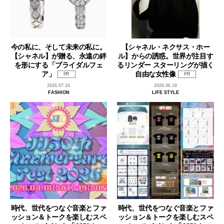
今の私に、そして未来の私に。
【シャネル・ネクサス・ホー
【シャネル】が贈る、永遠の絆
ル】からの誘惑。世界が注目す
を形にする「ブライダルフェ
るリンダー スターリングが描く
ア」
自由な女性像
PR
PR
2026.07.24
2026.06.18
FASHION
LIFE STYLE
時代、世代をつなぐ音楽とファ
時代、世代をつなぐ音楽とファ
ッション＆トークを楽しむスペ
ッション＆トークを楽しむスペ