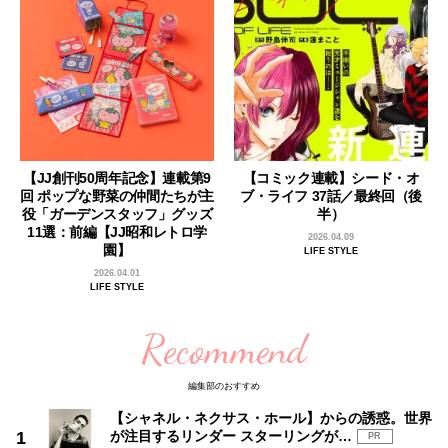
【JJ創刊50周年記念】連載第9
【コミック連載】シード・オ
回 ポップな野菜の仲間たちが主
ブ・ライフ 37話／最終回（後
役「ガーデンスタッフ」グッズ
半）
11選：前編【JJ昭和レトロ学
2026.04.09
園】
LIFE STYLE
2026.04.01
LIFE STYLE
Recommend
編集部のおすすめ
【シャネル・ネクサス・ホール】からの誘惑。世界
が注目するリンダー スターリングが…
PR