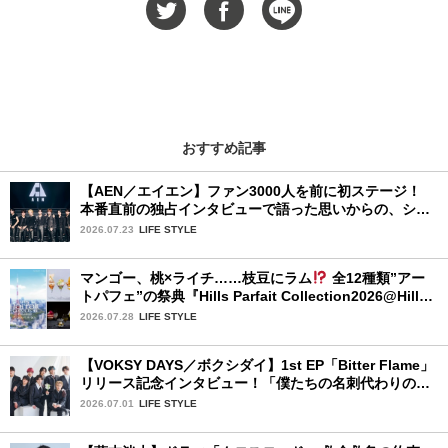
おすすめ記事
【AEN／エイエン】ファン3000人を前に初ステージ！
本番直前の独占インタビューで語った思いからの、ショ
ーケース完全レポート！
2026.07.23
LIFE STYLE
マンゴー、桃×ライチ……枝豆にラム
全12種類”アー
トパフェ”の祭典『Hills Parfait Collection2026@Hills
House』
2026.07.28
LIFE STYLE
【VOKSY DAYS／ボクシダイ】1st EP「Bitter Flame」
リリース記念インタビュー！「僕たちの名刺代わりのよ
うなアルバム」
2026.07.01
LIFE STYLE