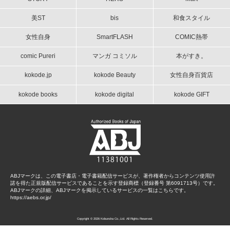
美ST
bis
和食スタイル
女性自身
SmartFLASH
COMIC熱帯
comic Pureri
マンガ コミソル
本がすき。
kokode.jp
kokode Beauty
女性自身百貨店
kokode books
kokode digital
kokode GIFT
ABJマークは、この電子書店・電子書籍配信サービスが、著作権者からコンテンツ使用許
諾を得た正規版配信サービスであることを示す登録商標（登録番号 第6091713号）です。
ABJマークの詳細、ABJマークを掲示しているサービスの一覧はこちらです。
https://aebs.or.jp/
Copyright © 2026 Kobunsha Co.,Ltd. All Rights Reserved.