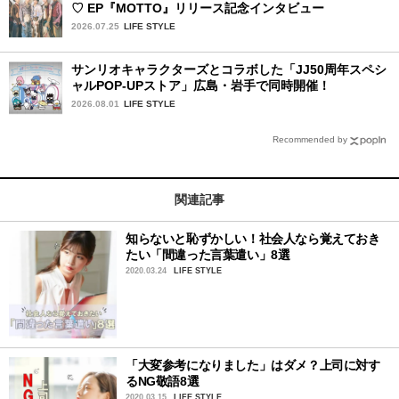
♡ EP『MOTTO』リリース記念インタビュー
2026.07.25
LIFE STYLE
サンリオキャラクターズとコラボした「JJ50周年スペシ
ャルPOP-UPストア」広島・岩手で同時開催！
2026.08.01
LIFE STYLE
Recommended by
関連記事
知らないと恥ずかしい！社会人なら覚えておき
たい「間違った言葉遣い」8選
2020.03.24
LIFE STYLE
「大変参考になりました」はダメ？上司に対す
るNG敬語8選
2020.03.15
LIFE STYLE