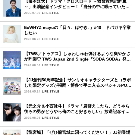
【藤本洸大】ドラマ「クロスロード ～救命救急の約束
～」出演記念インタビュー！「自分の中に眠っていた熱
を思い出させてもらった作品です」
2026.07.09
LIFE STYLE
ExWHYZ mayuの「日々、ぼやき｡」#40 ドパガキ卒業
したい
2026.06.26
LIFE STYLE
【TWS／トゥアス】しゅわしゅわ弾けるような爽やかさ
が炸裂♡ TWS Japan 2nd Single『SODA SODA』発売
記念SPECIAL SHOWCASEを詳細レポ
2026.08.04
LIFE STYLE
【JJ創刊50周年記念】サンリオキャラクターズとコラボ
した限定グッズが福岡・博多で手に入るスペシャルPOP-
UPストア！
2026.05.14
LIFE STYLE
【元之介＆小西詠斗】ドラマ「席替えしたら、どうやら
後ろの男がどうやら俺のこと好きらしい」放送記念イン
タビュー♡ 「自然と詠斗くんが可愛く見えたんです」
2026.08.05
LIFE STYLE
【龍宮城】「ぜひ龍宮城に沼ってください！」JJ初登場