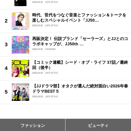
2026.06.18
LIFE STYLE
時代、世代をつなぐ音楽とファッション＆トークを
楽しむスペシャルイベント「JJ50…
2026.03.26
LIFE STYLE
再販決定！ 伝説ブランド「セーラーズ」とJJとのコ
ラボキャップが、JJ50th …
2026.04.06
FASHION
【コミック連載】シード・オブ・ライフ 37話／最終
回（後半）
2026.04.09
LIFE STYLE
【JJドラマ部】オタクが選んだ絶対面白い2026年春
ドラマBEST５
2026.04.09
LIFE STYLE
ファッション
ビューティ