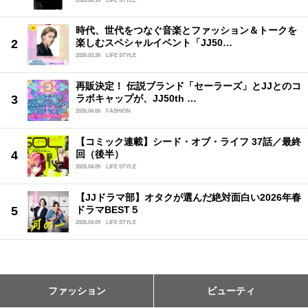
2026.06.18
LIFE STYLE
時代、世代をつなぐ音楽とファッション＆トークを
楽しむスペシャルイベント「JJ50…
2026.03.26
LIFE STYLE
再販決定！ 伝説ブランド「セーラーズ」とJJとのコ
ラボキャップが、JJ50th …
2026.04.06
FASHION
【コミック連載】シード・オブ・ライフ 37話／最終
回（後半）
2026.04.09
LIFE STYLE
【JJドラマ部】オタクが選んだ絶対面白い2026年春
ドラマBEST５
2026.04.09
LIFE STYLE
ファッション
ビューティ