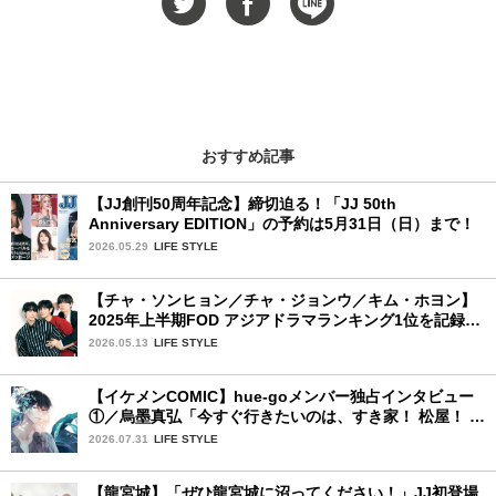
おすすめ記事
【JJ創刊50周年記念】締切迫る！「JJ 50th
Anniversary EDITION」の予約は5月31日（日）まで！
2026.05.29
LIFE STYLE
【チャ・ソンヒョン／チャ・ジョンウ／キム・ホヨン】
2025年上半期FOD アジアドラマランキング1位を記録！
韓国BLドラマ「秘密の間柄」出演の3人に来日記念イン
2026.05.13
LIFE STYLE
タビュー♡
【イケメンCOMIC】hue-goメンバー独占インタビュー
①／烏墨真弘「今すぐ行きたいのは、すき家！ 松屋！ ミ
スド！」
2026.07.31
LIFE STYLE
【龍宮城】「ぜひ龍宮城に沼ってください！」JJ初登場