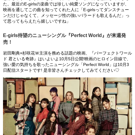
た。最近のE-girlsの楽曲では珍しい純愛ソングになっていますが、
映画を通してこの曲を知ってくれた人に「E-girlsってダンスチュー
ンだけじゃなくて、メッセージ性の強いバラードも歌えるんだ」っ
て思ってもらえたら嬉しいですね」
E-girls待望のニューシングル『Perfect World』が来週発
売！
岩田剛典×杉咲花Ｗ主演を務める話題の映画、『パーフェクトワール
ド 君といる奇跡』はいよいよ10月5日公開!映画のヒロイン目線で、
強い愛の気持ちを歌ったニューシングル「Perfect World」は10月3
日配信スタートです! 是非皆さんチェックしてみてください♡