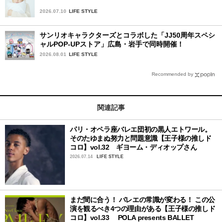
2026.07.10
LIFE STYLE
サンリオキャラクターズとコラボした「JJ50周年スペシ
ャルPOP-UPストア」広島・岩手で同時開催！
2026.08.01
LIFE STYLE
Recommended by
関連記事
パリ・オペラ座バレエ団初の黒人エトワール。
そのたゆまぬ努力と問題意識【王子様の推しド
コロ】vol.32 ギヨーム・ディオップさん
2026.07.14
LIFE STYLE
まだ間に合う！ バレエの常識が変わる！ この公
演を観るべき4つの理由がある【王子様の推しド
コロ】vol.33 POLA presents BALLET