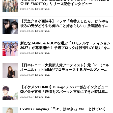
♡ EP『MOTTO』リリース記念インタビュー
2026.07.25
LIFE STYLE
【元之介＆小西詠斗】ドラマ「席替えしたら、どうやら
後ろの男がどうやら俺のこと好きらしい」放送記念イン
タビュー♡ 「自然と詠斗くんが可愛く見えたんです」
2026.08.05
LIFE STYLE
新たなJ-GIRL＆J-BOYを選ぶ「JJモデルオーディション
2027」が募集開始！ 予選ブロックは候補生の“魅力”を重
視した「新システム」に変わります
2026.08.03
LIFE STYLE
【日本レコード大賞新人賞アーティスト】元「lol（エル
オーエル）」hibikiがプロデュースするガールズオーデ
ィションが始動！ 応募は5月31日（日）まで
2026.05.20
LIFE STYLE
【イケメンCOMIC】hue-goメンバー独占インタビュー
②／金子玄矢「感情をズバーッと言葉にできた時は幸
せ〜」
2026.08.07
LIFE STYLE
ExWHYZ mayuの「日々、ぼやき｡」#41 とけていく