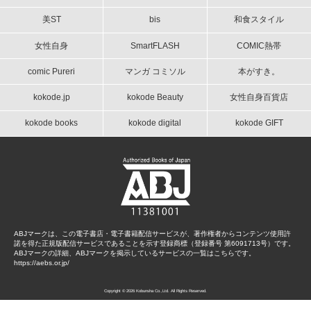
美ST
bis
和食スタイル
女性自身
SmartFLASH
COMIC熱帯
comic Pureri
マンガ コミソル
本がすき。
kokode.jp
kokode Beauty
女性自身百貨店
kokode books
kokode digital
kokode GIFT
ABJマークは、この電子書店・電子書籍配信サービスが、著作権者からコンテンツ使用許
諾を得た正規版配信サービスであることを示す登録商標（登録番号 第6091713号）です。
ABJマークの詳細、ABJマークを掲示しているサービスの一覧はこちらです。
https://aebs.or.jp/
Copyright © 2026 Kobunsha Co.,Ltd. All Rights Reserved.