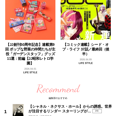
【JJ創刊50周年記念】連載第9
【コミック連載】シード・オ
回 ポップな野菜の仲間たちが主
ブ・ライフ 37話／最終回（後
役「ガーデンスタッフ」グッズ
半）
11選：前編【JJ昭和レトロ学
2026.04.09
園】
LIFE STYLE
2026.04.01
LIFE STYLE
Recommend
編集部のおすすめ
【シャネル・ネクサス・ホール】からの誘惑。世界
が注目するリンダー スターリングが…
PR