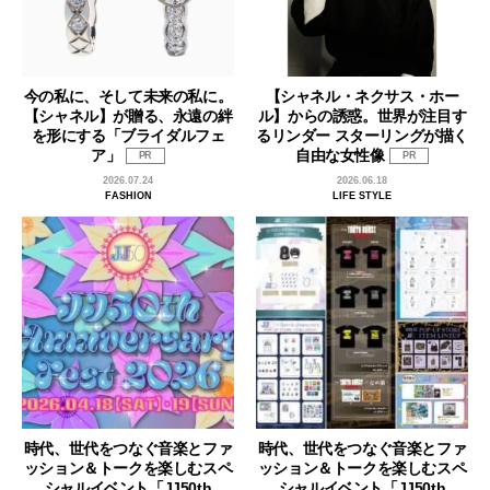
今の私に、そして未来の私に。
【シャネル・ネクサス・ホー
【シャネル】が贈る、永遠の絆
ル】からの誘惑。世界が注目す
を形にする「ブライダルフェ
るリンダー スターリングが描く
ア」
自由な女性像
PR
PR
2026.07.24
2026.06.18
FASHION
LIFE STYLE
時代、世代をつなぐ音楽とファ
時代、世代をつなぐ音楽とファ
ッション＆トークを楽しむスペ
ッション＆トークを楽しむスペ
シャルイベント「JJ50th
シャルイベント「JJ50th